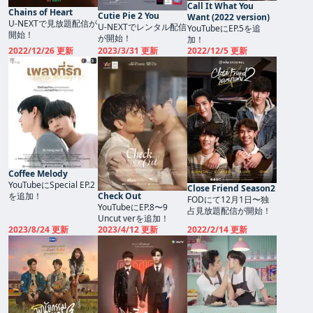
Call It What You
Chains of Heart
Cutie Pie 2 You
Want (2022 version)
U-NEXTで見放題配信が
U-NEXTでレンタル配信
YouTubeにEP.5を追
開始！
が開始！
加！
2022/12/26 更新
2023/3/31 更新
2022/12/5 更新
Coffee Melody
YouTubeにSpecial EP.2
Close Friend Season2
を追加！
Check Out
FODにて12月1日〜独
YouTubeにEP.8〜9
占見放題配信が開始！
Uncut verを追加！
2023/8/24 更新
2023/4/12 更新
2022/2/14 更新