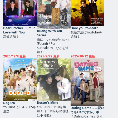
Dear Brother… I’m in
Dare you to death
Duang With You
Love with You
視聴方法にYouTubeを
Series
新規追加！
追加！
曲に「บทเพลงที่ตามหา
(Found) / Por
Suppakarn」などを追
加！
2025/12/8 更新
2025/9/22 更新
2025/10/12 更新
Doctor's Mine
DogBro
YouTubeにEP10を追
YouTubeにEP4〜EP5を
Dating Game～口説い
加！（日本からの視聴
追加！
てもいいですか、ボ
は不可能）
ス⁉～
「Dating Game」タイ