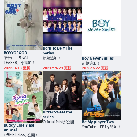
Born To Be Y The
BOYYOFGOD
Series
予告に「FINAL
新規追加！
Boy Never Smiles
TEASER」を追加！
新規追加！
2022/3/18 更新
2021/11/29 更新
2026/7/22 更新
Bitter Sweet the
series
Official Pilotが公開！
Be My player Two
Buddy Line Y(aoi)
YouTubeにEP1を追加！
Animal
Official Pilotが公開！