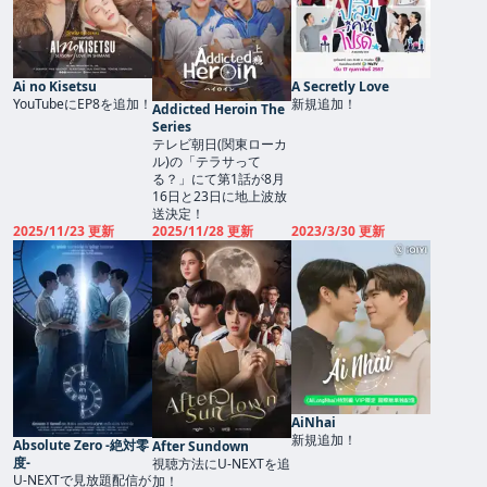
Ai no Kisetsu
A Secretly Love
YouTubeにEP8を追加！
新規追加！
Addicted Heroin The
Series
テレビ朝日(関東ローカ
ル)の「テラサって
る？」にて第1話が8月
16日と23日に地上波放
送決定！
2025/11/23 更新
2025/11/28 更新
2023/3/30 更新
AiNhai
新規追加！
Absolute Zero -絶対零
After Sundown
度-
視聴方法にU-NEXTを追
U-NEXTで見放題配信が
加！