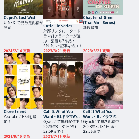
Cupid’s Last Wish
Chapter of Green
U-NEXTで見放題配信が
(Thai Mini Series)
Cutie Pie Series
開始！
新規追加！
外部リンクに「タイド
ラマ好きライターが選
ぶ、沼落ち3作品 /
SPUR」の記事を追加！
2024/2/14 更新
2023/3/21 更新
2023/3/21 更新
Close Friend
Call It What You
Call It What You
YouTubeにEP.4を追
Want～BLドラマの作
Want～BLドラマの作
加！
り方～ Season2
Gyao!にて無料配信中！
り方～
Gyao!にて無料配信中！
2023年3月31日(金)
2023年3月31日(金)
23:59まで！
23:59まで！
2024/9/15 更新
2021/7/16 更新