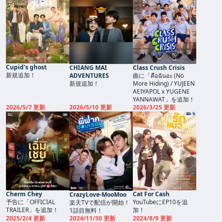
Cupid's ghost
CHIANG MAI
Class Crush Crisis
新規追加！
ADVENTURES
曲に「คือฉันอะ (No
新規追加！
More Hiding) / YUJEEN
AEIYAPOL x YUGENE
YANNAWAT」を追加！
2026/5/7 更新
2026/5/10 更新
2026/3/25 更新
Cherm Chey
Cat For Cash
CrazyLove-MooMoo
予告に「OFFICIAL
YouTubeにEP10を追
楽天TVで配信が開始！
TRAILER」を追加！
加！
1話目無料！
2025/2/4 更新
2024/11/30 更新
2024/8/9 更新