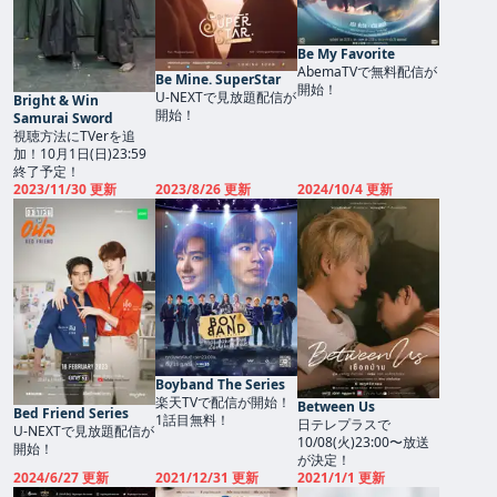
Be My Favorite
AbemaTVで無料配信が
Be Mine. SuperStar
開始！
U-NEXTで見放題配信が
Bright & Win
開始！
Samurai Sword
視聴方法にTVerを追
加！10月1日(日)23:59
終了予定！
2023/11/30 更新
2023/8/26 更新
2024/10/4 更新
Boyband The Series
楽天TVで配信が開始！
Between Us
Bed Friend Series
1話目無料！
日テレプラスで
U-NEXTで見放題配信が
10/08(火)23:00〜放送
開始！
が決定！
2024/6/27 更新
2021/12/31 更新
2021/1/1 更新