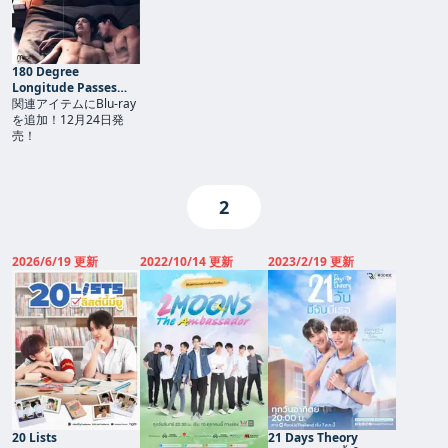
180 Degree
Longitude Passes
Through Us
関連アイテムにBlu-ray
を追加！12月24日発
売！
2
2026/6/19 更新
2022/10/14 更新
2023/2/19 更新
20 Lists
21 Days Theory