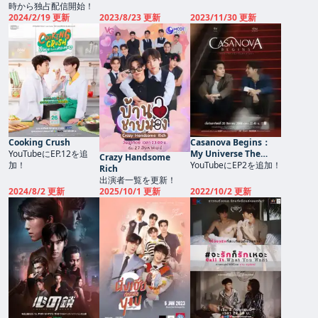
時から独占配信開始！
2024/2/19 更新
2023/8/23 更新
2023/11/30 更新
Cooking Crush
Casanova Begins：
YouTubeにEP.12を追
My Universe The
Crazy Handsome
加！
Series
YouTubeにEP2を追加！
Rich
出演者一覧を更新！
2024/8/2 更新
2025/10/1 更新
2022/10/2 更新