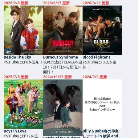
2026/2/8 更新
2026/6/17 更新
2026/3/21 更新
Beside The Sky
Burnout Syndrome
Blood Fighter’s
YouTubeにEP8を追加！
視聴方法にTELASAを追
YouTubeにFULLを追
加！7月1日から配信が
加！
開始！
2025/7/8 更新
2024/10/25 更新
2024/7/9 更新
Boys in Love
Billy＆Babe春の仲良
YouTubeにEP12を追
しデート in 横浜 and