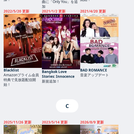
曲に「Only You」を追
加
2022/5/20 更新
2021/1/2 更新
2021/4/20 更新
Blacklist
BAD ROMANCE
Bangkok Love
Amazonプライム会員
音楽アップデート
Stories: Innocence
特典で見放題配信開
新規追加！
始！
C
2025/11/26 更新
2023/5/14 更新
2026/8/9 更新