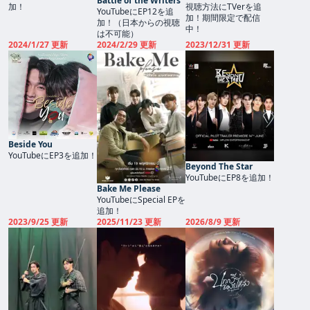
Battle of the Writers
加！
Saintインタビュー
視聴方法にTVerを追
YouTubeにEP12を追
加！期間限定で配信
加！（日本からの視聴
中！
は不可能）
2024/1/27 更新
2024/2/29 更新
2023/12/31 更新
Beside You
YouTubeにEP3を追加！
Beyond The Star
YouTubeにEP8を追加！
Bake Me Please
YouTubeにSpecial EPを
追加！
2023/9/25 更新
2025/11/23 更新
2026/8/9 更新