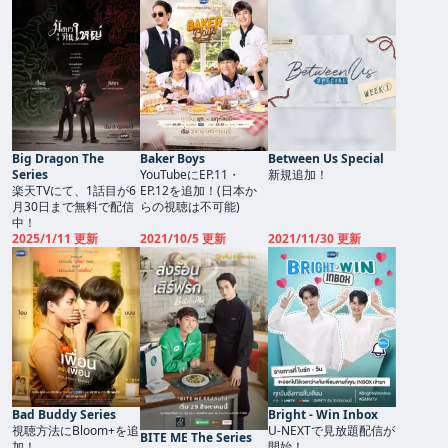
Big Dragon The
Baker Boys
Between Us Special
Series
YouTubeにEP.11・
新規追加！
楽天TVにて、1話目が6
EP.12を追加！(日本か
月30日まで無料で配信
らの視聴は不可能)
中！
2025/1/11 更新
2021/10/5 更新
2021/11/30 更新
Bad Buddy Series
Bright - Win Inbox
視聴方法にBloom+を追
U-NEXTで見放題配信が
BITE ME The Series
加！
開始！