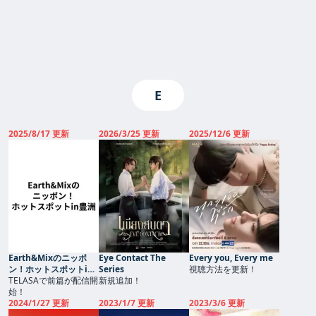
E
2025/8/17 更新
2026/3/25 更新
2025/12/6 更新
Earth&Mixのニッポ
Eye Contact The
Every you, Every me
ン！ホットスポットin
Series
視聴方法を更新！
豊洲
TELASAで前篇が配信開
新規追加！
始！
2024/1/27 更新
2023/1/7 更新
2023/3/6 更新