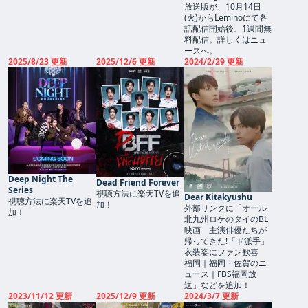
放送版が、10月14日
(火)からLeminoにて各
話配信開始後、1週間無
料配信。詳しくはニュ
ースへ。
2025/8/23 更新
2025/12/6 更新
2024/2/29 更新
Deep Night The
Dead Friend Forever
Series
視聴方法に楽天TVを追
Dear Kitakyushu
視聴方法に楽天TVを追
加！
外部リンクに「オール
加！
北九州ロケのタイのBL
映画 主演俳優たちが
帰ってきた!「ド派手」
衣装姿にファン歓喜
福岡｜福岡・佐賀のニ
ュース｜FBS福岡放
送」などを追加！
2023/11/12 更新
2025/12/9 更新
2024/3/7 更新