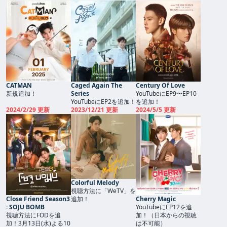
CATMAN
Caged Again The
Century Of Love
新規追加！
Series
YouTubeにEP9〜EP10
YouTubeにEP2を追加！
を追加！
2024/2/29 更新
2023/12/21 更新
2024/5/5 更新
Colorful Melody
視聴方法に「WeTV」を
Close Friend Season3
追加！
Cherry Magic
: SOJU BOMB
YouTubeにEP12を追
視聴方法にFODを追
加！（日本からの視聴
加！3月13日(水)よる10
は不可能）