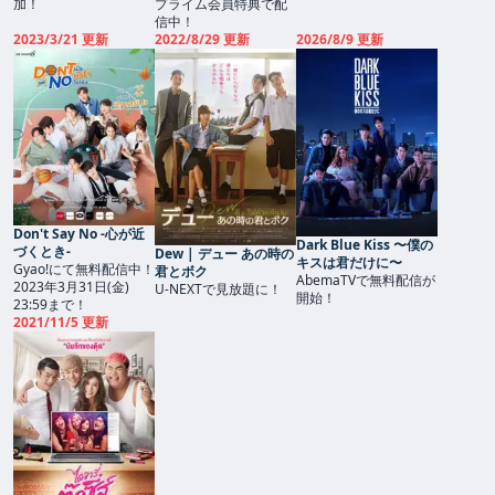
加！
プライム会員特典で配
信中！
2023/3/21 更新
2022/8/29 更新
2026/8/9 更新
Don't Say No -心が近
Dark Blue Kiss 〜僕の
づくとき-
Dew | デュー あの時の
キスは君だけに〜
Gyao!にて無料配信中！
君とボク
AbemaTVで無料配信が
2023年3月31日(金)
U-NEXTで見放題に！
開始！
23:59まで！
2021/11/5 更新