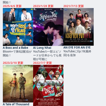
開始！
2025/4/6 更新
2023/1/28 更新
2021/7/13 更新
AN EYE FOR AN EYE
A Boss and a Babe
Ai Long Nhai
YouTubeにEp.18(最終
Bloom+で第6話配信が
YouTubeの一部エピソ
回)を追加
開始！
ードが日本からでも視
聴が可能に
2023/2/10 更新
2022/7/7 更新
A Tale of Thousand