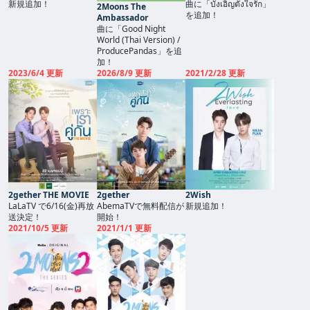
新規追加！
曲に「บังเอิญตั้งใจรัก」
2Moons The
を追加！
Ambassador
曲に「Good Night
World (Thai Version) /
ProducePandas」を追
加！
2023/6/4 更新
2026/8/9 更新
2021/2/28 更新
2gether THE MOVIE
2gether
2Wish
LaLaTV で6/16(金)再放
AbemaTVで無料配信が
新規追加！
送決定！
開始！
2021/10/5 更新
2021/1/1 更新