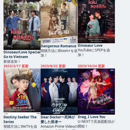
Dinosaur Love
Dangerous Romance
YouTubeにSPEPを追
視聴方法にBloom+を追
DinosaurLove Special
加！
加！
Go to Vietnam
新規追加！
2023/2/17 更新
2023/8/23 更新
2023/10/24 更新
Drag, I Love You
Destiny Seeker The
Dear Doctorー死神が
U-NEXTで見放題配信が
Series
愛した医者ー
開始！
視聴方法にWeTVを追
Amazon Prime Videoの