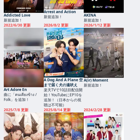
Arrest and Action
Addicted Love
AKINA
新規追加！
新規追加！
新規追加！
2022/6/30 更新
2026/8/2 更新
2026/1/12 更新
A Dog And A Plane 空
A(ir) Moment
まで届く犬の遠吠え
新規追加！
Art Adore En
楽天TVで10話目配信開
曲に「คนเคียงข้าง /
始！YouTubeにEP10を
Folk」を追加！
追加！（日本からの視
聴は不可能）
2025/7/8 更新
2025/8/14 更新
2024/2/28 更新