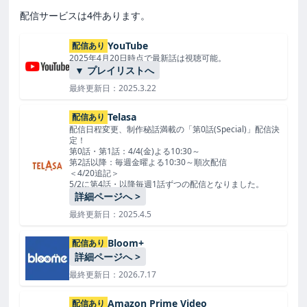
配信サービスは4件あります。
YouTube
配信あり
2025年4月20日時点で最新話は視聴可能。
▼ プレイリストへ
最終更新日：2025.3.22
Telasa
配信あり
配信日程変更、制作秘話満載の「第0話(Special)」配信決
定！
第0話・第1話：4/4(金)よる10:30～
第2話以降：毎週金曜よる10:30～順次配信
＜4/20追記＞
5/2に第4話・以降毎週1話ずつの配信となりました。
詳細ページへ >
最終更新日：2025.4.5
Bloom+
配信あり
詳細ページへ >
最終更新日：2026.7.17
Amazon Prime Video
配信あり