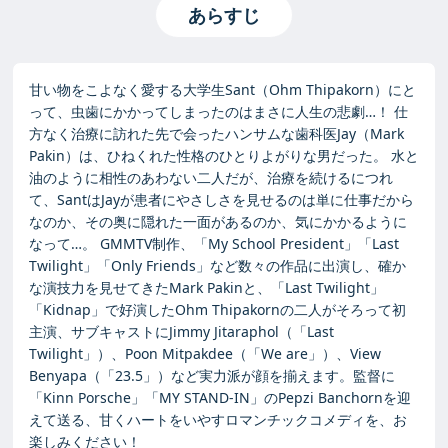
あらすじ
甘い物をこよなく愛する大学生Sant（Ohm Thipakorn）にと
って、虫歯にかかってしまったのはまさに人生の悲劇…！ 仕
方なく治療に訪れた先で会ったハンサムな歯科医Jay（Mark
Pakin）は、ひねくれた性格のひとりよがりな男だった。 水と
油のように相性のあわない二人だが、治療を続けるにつれ
て、SantはJayが患者にやさしさを見せるのは単に仕事だから
なのか、その奥に隠れた一面があるのか、気にかかるように
なって…。 GMMTV制作、「My School President」「Last
Twilight」「Only Friends」など数々の作品に出演し、確か
な演技力を見せてきたMark Pakinと、「Last Twilight」
「Kidnap」で好演したOhm Thipakornの二人がそろって初
主演、サブキャストにJimmy Jitaraphol（「Last
Twilight」）、Poon Mitpakdee（「We are」）、View
Benyapa（「23.5」）など実力派が顔を揃えます。監督に
「Kinn Porsche」「MY STAND-IN」のPepzi Banchornを迎
えて送る、甘くハートをいやすロマンチックコメディを、お
楽しみください！