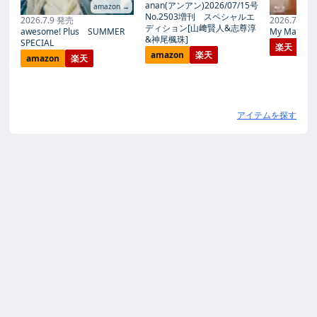
anan(アンアン)2026/07/15号
amazon →
No.2503増刊 スペシャルエ
2026.7.9 発売
2026.7.27
ディション[山﨑賢人&志尊淳
awesome! Plus SUMMER
My Magic Pr
&神尾楓珠]
SPECIAL
楽天
amazon
楽天
amazon
楽天
アイテムを探す