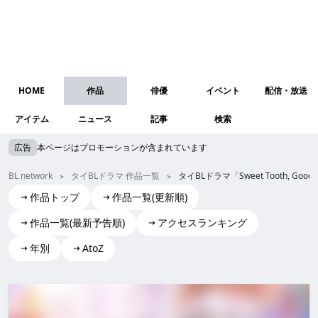
HOME
作品
俳優
イベント
配信・放送
アイテム
ニュース
記事
検索
広告
本ページはプロモーションが含まれています
BL network
タイBLドラマ 作品一覧
タイBLドラマ「Sweet Tooth, 
作品トップ
作品一覧(更新順)
作品一覧(最新予告順)
アクセスランキング
年別
AtoZ
Sweet Tooth, Good Dentist
Sweet Tooth, Good Dentist sweet tooth, good dentist Sw