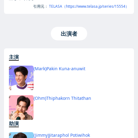
引用元：
TELASA（https://www.telasa.jp/series/15554）
出演者
主演
(Mark)Pakin Kuna-anuwit
(Ohm)Thiphakorn Thitathan
助演
(Jimmy)Jitaraphol Potiwihok