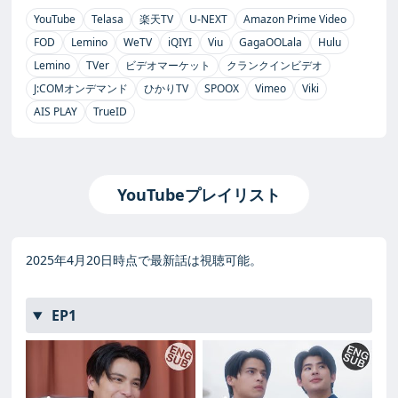
YouTube
Telasa
楽天TV
U-NEXT
Amazon Prime Video
FOD
Lemino
WeTV
iQIYI
Viu
GagaOOLala
Hulu
Lemino
TVer
ビデオマーケット
クランクインビデオ
J:COMオンデマンド
ひかりTV
SPOOX
Vimeo
Viki
AIS PLAY
TrueID
YouTubeプレイリスト
2025年4月20日時点で最新話は視聴可能。
EP1