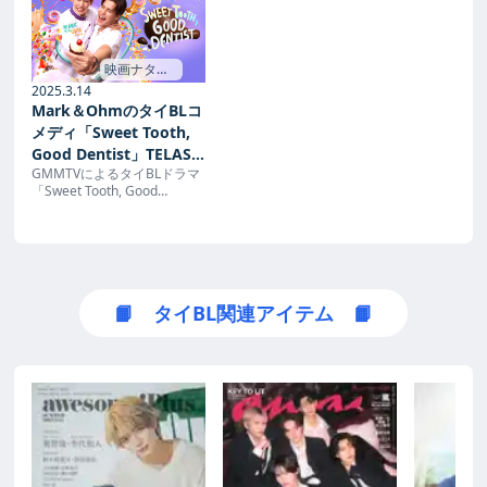
映画ナタリ
ー →
2025.3.14
Mark＆OhmのタイBLコ
メディ「Sweet Tooth,
Good Dentist」TELASA
GMMTVによるタイBLドラマ
で配信 - 映画ナタリー
「Sweet Tooth, Good
Dentist」が、動画配信プラッ
トフォーム・TELASA（テラ
サ）で4月4日22時30分より
日本国内最速となる見放題独
占配信されるとわかった。主
演をMark（Pakin Kuna-
📙 タイBL関連アイテム 📙
anuwit）とOhm（Thipakorn
T...