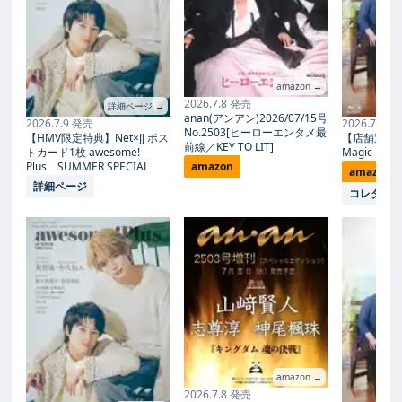
amazon →
2026.7.8 発売
詳細ページ →
anan(アンアン)2026/07/15号
2026.7.9 発売
2026.7.27
No.2503[ヒーローエンタメ最
【HMV限定特典】Net×JJ ポス
【店舗別限
前線／KEY TO LIT]
トカード1枚 awesome!
Magic Proph
Plus SUMMER SPECIAL
amazon
amazon
詳細ページ
コレタメ
amazon →
2026.7.8 発売