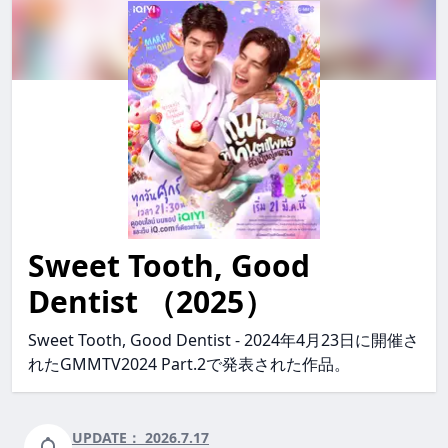
Sweet Tooth, Good
sweet tooth, good dentist SweetTooth,GoodDentist sw
Dentist （2025）
Sweet Tooth, Good Dentist - 2024年4月23日に開催さ
れたGMMTV2024 Part.2で発表された作品。
UPDATE：
2026.7.17