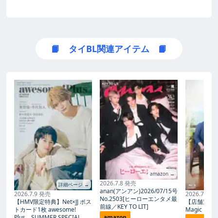
📙 タイBL関連アイテム 📙
amazon →
2026.7.8 発売
詳細ページ →
anan(アンアン)2026/07/15号
2026.7.9 発売
2026.7.27
No.2503[ヒーローエンタメ最
【HMV限定特典】Net×JJ ポス
【店舗別限
前線／KEY TO LIT]
トカード1枚 awesome!
Magic Proph
Plus SUMMER SPECIAL
amazon