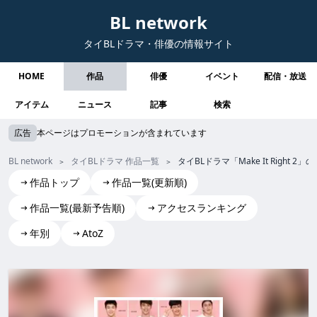
BL network
タイBLドラマ・俳優の情報サイト
HOME
作品
俳優
イベント
配信・放送
アイテム
ニュース
記事
検索
広告
本ページはプロモーションが含まれています
BL network
タイBLドラマ 作品一覧
タイBLドラマ「Make It Right
作品トップ
作品一覧(更新順)
作品一覧(最新予告順)
アクセスランキング
年別
AtoZ
Make It Right 2
Make It Right 2 make it right 2 MakeItRight2 Make It Right