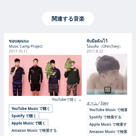
関連する音楽
ขอบคุณนะ
จับมือฉันไว้
Music Camp Project
โอมเต้ย（Ohm,Toey）
2017.10.11
2017.8.22
Yo
YouTubeで聴く →
オーム
Toey
YouTube Music で聴く
YouTube Music で検索する
Spotify で聴く
Spotify で検索する
Apple Music で聴く
Apple Music で検索する
Amazon Music で検索する
Amazon Music で検索する