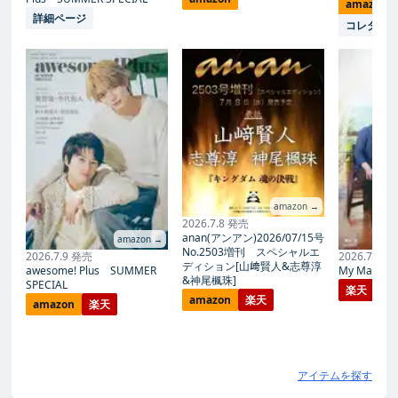
amazon
詳細ページ
コレタメ
amazon →
2026.7.8 発売
anan(アンアン)2026/07/15号
amazon →
No.2503増刊 スペシャルエ
2026.7.9 発売
2026.7.27
ディション[山﨑賢人&志尊淳
awesome! Plus SUMMER
My Magic Pr
&神尾楓珠]
SPECIAL
楽天
amazon
楽天
amazon
楽天
アイテムを探す