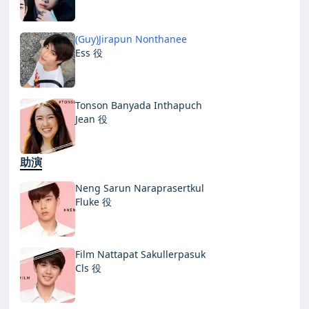
(Guy)Jirapun Nonthanee
Ess 役
Tonson Banyada Inthapuch
Jean 役
助演
Neng Sarun Naraprasertkul
Fluke 役
Film Nattapat Sakullerpasuk
Cls 役