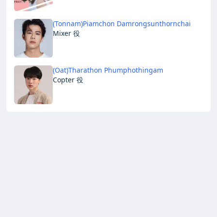
(Tonnam)Piamchon Damrongsunthornchai
Mixer 役
(Oat)Tharathon Phumphothingam
Copter 役