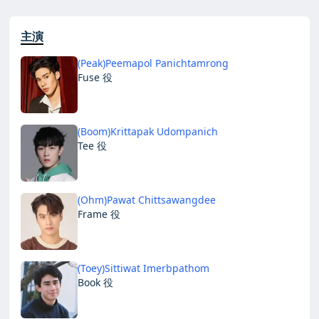
主演
(Peak)Peemapol Panichtamrong
Fuse 役
(Boom)Krittapak Udompanich
Tee 役
(Ohm)Pawat Chittsawangdee
Frame 役
(Toey)Sittiwat Imerbpathom
Book 役