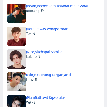
(Beam)Boonyakorn Ratanaumnuayshai
Rodtang 役
(Aof)Sutiwas Wongsamran
Yok 役
(Nice)Vitchapol Somkid
Lukmo 役
(Win)Kittiphong Lerganjanoi
Nine 役
(Plan)Rathavit Kijworalak
Wit 役