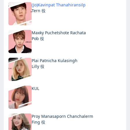
(Jo)Kavinpat Thanahiransilp
Tern 役
Maxky Puchetshote Rachata
Pob 役
Plai Patnicha Kulasingh
Lilly 役
KUL
Proy Manasaporn Chanchalerm
Fing 役