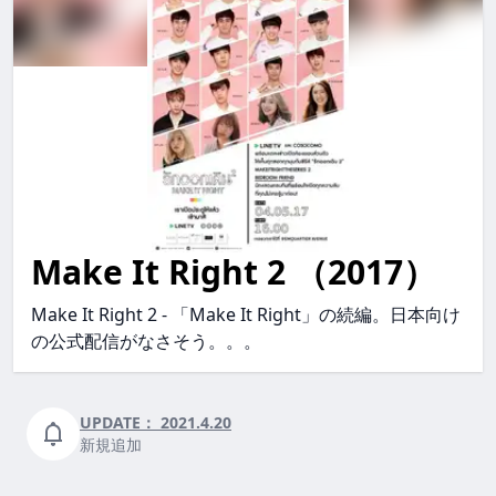
Make It Right 2 （2017）
make it right 2 MakeItRight2 makeitright2
Make It Right 2 - 「Make It Right」の続編。日本向け
の公式配信がなさそう。。。
UPDATE：
2021.4.20
新規追加