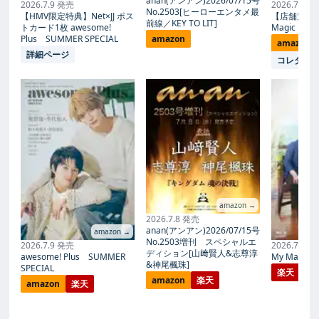
anan(アンアン)2026/07/15号
2026.7.9 発売
2026.7.27
No.2503[ヒーローエンタメ最
【HMV限定特典】Net×JJ ポス
【店舗別限
前線／KEY TO LIT]
トカード1枚 awesome!
Magic Proph
Plus SUMMER SPECIAL
amazon
amazon
詳細ページ
コレタメ
amazon →
2026.7.8 発売
anan(アンアン)2026/07/15号
amazon →
No.2503増刊 スペシャルエ
2026.7.9 発売
2026.7.27
ディション[山﨑賢人&志尊淳
awesome! Plus SUMMER
My Magic Pr
&神尾楓珠]
SPECIAL
楽天
amazon
楽天
amazon
楽天