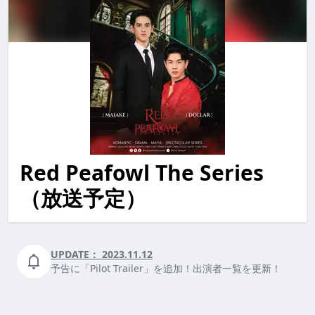
Red Peafowl The Series
red peafowl the series RedPeafowlTheSeries redpeafow
（放送予定）
UPDATE：
2023.11.12
予告に「Pilot Trailer」を追加！出演者一覧を更新！