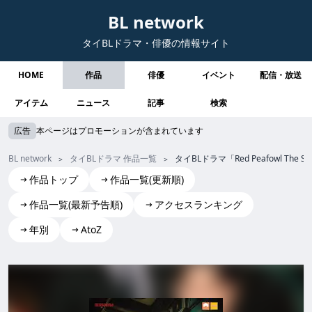
BL network
タイBLドラマ・俳優の情報サイト
HOME
作品
俳優
イベント
配信・放送
アイテム
ニュース
記事
検索
広告
本ページはプロモーションが含まれています
BL network
タイBLドラマ 作品一覧
タイBLドラマ「Red Peafowl T
作品トップ
作品一覧(更新順)
作品一覧(最新予告順)
アクセスランキング
年別
AtoZ
Red Peafowl The Series
Red Peafowl The Series red peafowl the series RedPeafow