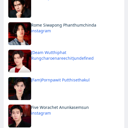
Rome Siwapong Phanthumchinda
instagram
(Deam Wutthiphat
Rungcharoenareechit)undefined
(Fam)Pornpawit Putthisethakul
Five Worachet Anunkasemsun
instagram