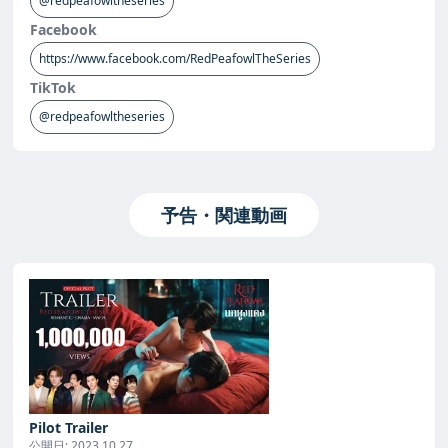
@redpeafowltheseries
Facebook
https://www.facebook.com/RedPeafowlTheSeries
TikTok
@redpeafowltheseries
予告・関連動画
Pilot Trailer
公開日:
2023.10.27