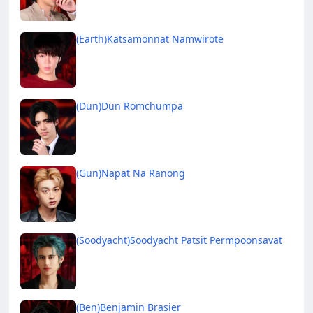
(Earth)Katsamonnat Namwirote
(Dun)Dun Romchumpa
(Gun)Napat Na Ranong
(Soodyacht)Soodyacht Patsit Permpoonsavat
(Ben)Benjamin Brasier