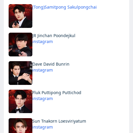
(Tong)Samitpong Sakulpongchai
JR Jinchan Poondejkul
instagram
Dave David Bunrin
instagram
Fluk Puttipong Puttichod
instagram
Sun Tnakorn Loesviriyatum
instagram