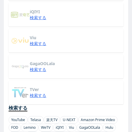
iQIYI
検索する
Viu
検索する
GagaOOLala
検索する
TVer
検索する
検索する
YouTube
Telasa
楽天TV
U-NEXT
Amazon Prime Video
FOD
Lemino
WeTV
iQIYI
Viu
GagaOOLala
Hulu