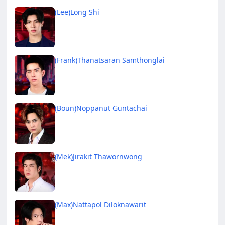
(Lee)Long Shi
(Frank)Thanatsaran Samthonglai
(Boun)Noppanut Guntachai
(Mek)Jirakit Thawornwong
(Max)Nattapol Diloknawarit