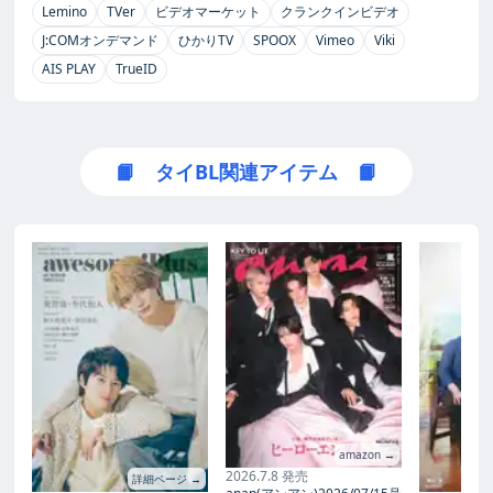
Lemino
TVer
ビデオマーケット
クランクインビデオ
J:COMオンデマンド
ひかりTV
SPOOX
Vimeo
Viki
AIS PLAY
TrueID
📙 タイBL関連アイテム 📙
amazon →
2026.7.8 発売
詳細ページ →