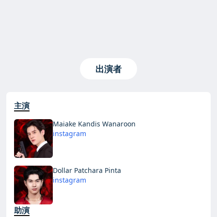
出演者
主演
Maiake Kandis Wanaroon
instagram
Dollar Patchara Pinta
instagram
助演