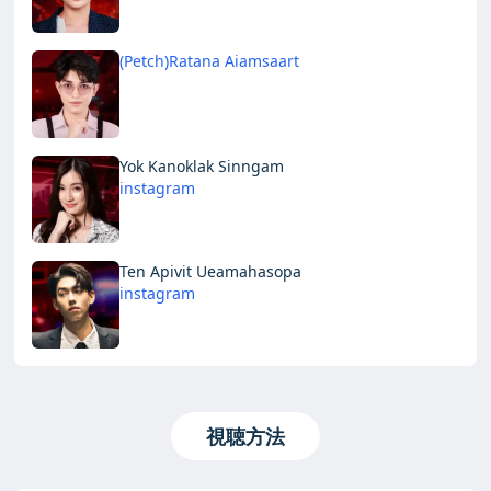
(Petch)Ratana Aiamsaart
Yok Kanoklak Sinngam
instagram
Ten Apivit Ueamahasopa
instagram
視聴方法