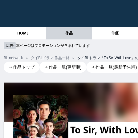
HOME
作品
俳優
広告
本ページはプロモーションが含まれています
BL network
タイBLドラマ 作品一覧
タイBLドラマ「To Sir, With
作品トップ
作品一覧(更新順)
作品一覧(最新予告順)
To Sir, With Love
To Sir, With Love to sir, with love ToSir,WithLove To Sir, Wit
To Sir, With 
to sir, with love ToSir,WithLov