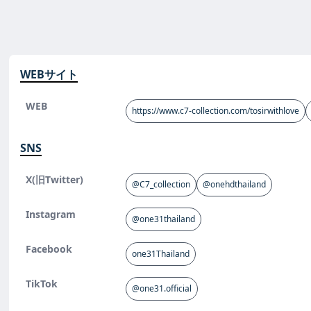
WEBサイト
WEB
https://www.c7-collection.com/tosirwithlove
SNS
X(旧Twitter)
@C7_collection
@onehdthailand
Instagram
@one31thailand
Facebook
one31Thailand
TikTok
@one31.official