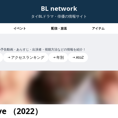
BL network
タイBLドラマ・俳優の情報サイト
イベント
配信・放送
アイテム
 Love」の予告動画・あらすじ・出演者・視聴方法などの情報を紹介！
アクセスランキング
年別
AtoZ
h Love
Love （2022）
e tosir,withlove