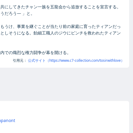
を共にしてきたチャン一族を五龍会から追放することを宣言する。
うだろう― 」と。
をもうけ、事業を継ぐことが当たり前の家庭に育ったティアンだっ
落としそうになる。飴細工職人のジウにピンチを救われたティアン
会内での熾烈な権力闘争が幕を開ける。
引用元：
公式サイト（https://www.c7-collection.com/tosirwithlove）
mpanont