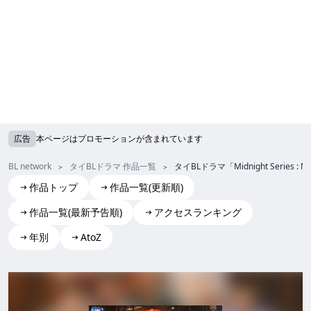
広告
本ページはプロモーションが含まれています
BL network
タイBLドラマ 作品一覧
タイBLドラマ「Midnight Series
作品トップ
作品一覧(更新順)
作品一覧(最新予告順)
アクセスランキング
年別
AtoZ
Midnight Series : Moonlight Chicken
Midnight Series : Moonlight Chicken midnight series : m