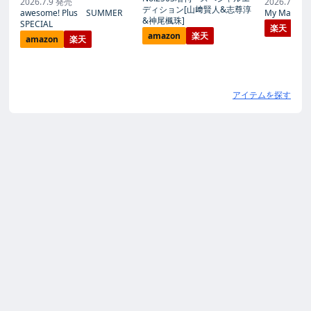
2026.7.9 発売
2026.7.27
ディション[山﨑賢人&志尊淳
awesome! Plus SUMMER
My Magic Pr
&神尾楓珠]
SPECIAL
楽天
amazon
楽天
amazon
楽天
アイテムを探す