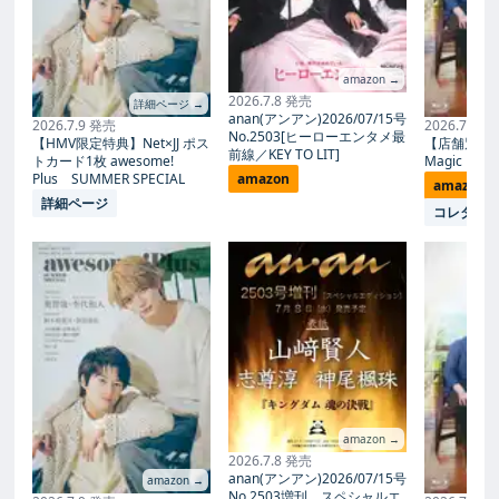
amazon →
2026.7.8 発売
詳細ページ →
anan(アンアン)2026/07/15号
2026.7.9 発売
2026.7.27
No.2503[ヒーローエンタメ最
【HMV限定特典】Net×JJ ポス
【店舗別限
前線／KEY TO LIT]
トカード1枚 awesome!
Magic Proph
Plus SUMMER SPECIAL
amazon
amazon
詳細ページ
コレタメ
amazon →
2026.7.8 発売
anan(アンアン)2026/07/15号
amazon →
No.2503増刊 スペシャルエ