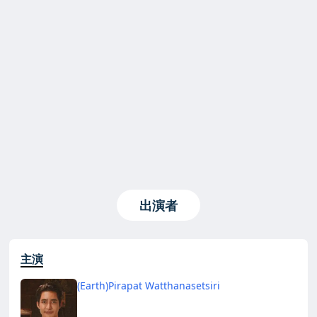
出演者
主演
(Earth)Pirapat Watthanasetsiri