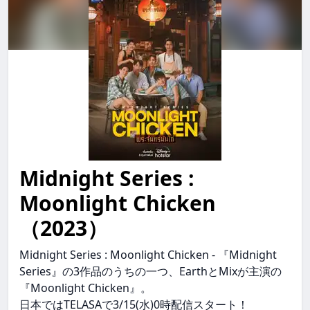
Midnight Series :
midnight series : moonlight chicken MidnightSeries:M
Moonlight Chicken
（2023）
Midnight Series : Moonlight Chicken - 『Midnight
Series』の3作品のうちの一つ、EarthとMixが主演の
『Moonlight Chicken』。
日本ではTELASAで3/15(水)0時配信スタート！