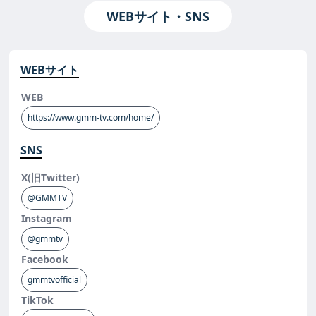
WEBサイト・SNS
WEBサイト
WEB
https://www.gmm-tv.com/home/
SNS
X(旧Twitter)
@GMMTV
Instagram
@gmmtv
Facebook
gmmtvofficial
TikTok