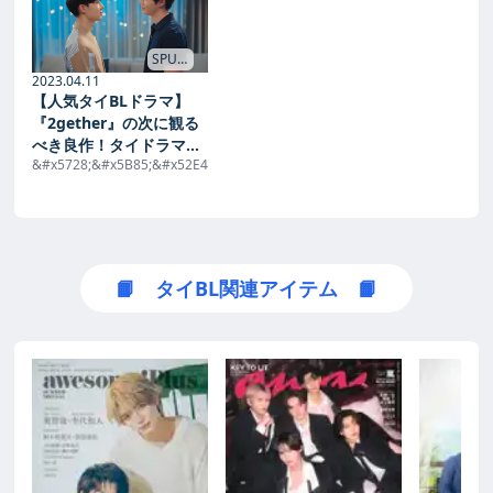
SPUR
→
2023.04.11
【人気タイBLドラマ】
『2gether』の次に観る
べき良作！タイドラマ好
&#x5728;&#x5B85;&#x52E4;&#x52D9;&#x304C;&#x89E3;&#x9664;&#x30
きライターが選ぶ、沼落
ち3作品 - ドラマLOVERS
倶楽部〜沼に落ちまくる
日々〜 | SPUR
📙 タイBL関連アイテム 📙