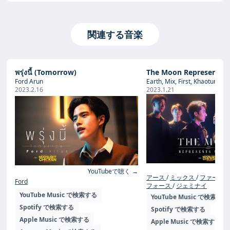
関連する音楽
พรุ่งนี้ (Tomorrow)
The Moon Represents 
Ford Arun
Earth, Mix, First, Khaotung, F
2023.2.16
2023.1.21
Yo
YouTubeで聴く →
アース
ミックス
ファース
Ford
フォース
ジェミナイ
YouTube Music で検索する
YouTube Music で検索する
Spotify で検索する
Spotify で検索する
Apple Music で検索する
Apple Music で検索する