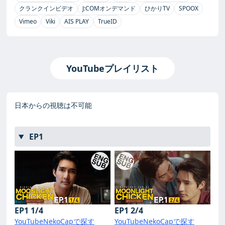
クランクインビデオ
J:COMオンデマンド
ひかりTV
SPOOX
Vimeo
Viki
AIS PLAY
TrueID
YouTubeプレイリスト
日本からの視聴は不可能
EP1
EP1 1/4
EP1 2/4
YouTube
NekoCapで探す
YouTube
NekoCapで探す