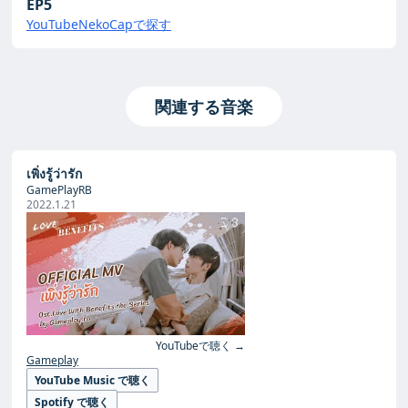
EP5
YouTube
NekoCapで探す
関連する音楽
เพิ่งรู้ว่ารัก
GamePlayRB
2022.1.21
YouTubeで聴く →
Gameplay
YouTube Music で聴く
Spotify で聴く