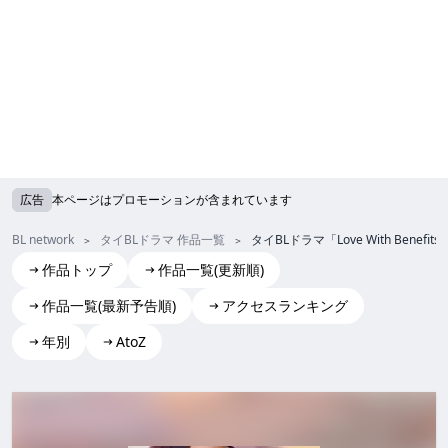
広告
本ページはプロモーションが含まれています
BL network
タイBLドラマ 作品一覧
タイBLドラマ「Love With Be
作品トップ
作品一覧(更新順)
作品一覧(最新予告順)
アクセスランキング
年別
AtoZ
Love With Benefits
Love With Benefits love with benefits LoveWithBenefits Lo