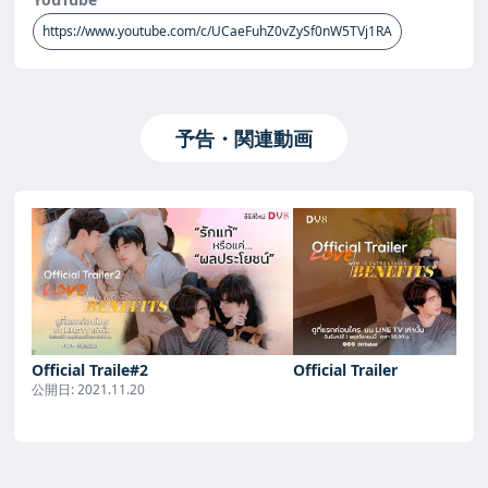
https://www.youtube.com/c/UCaeFuhZ0vZySf0nW5TVj1RA
予告・関連動画
Official Traile#2
Official Trailer
公開日:
2021.11.20