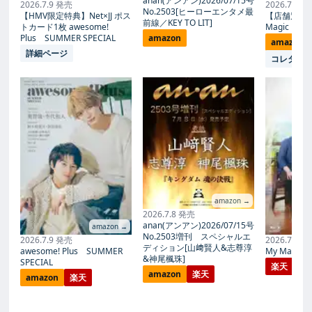
anan(アンアン)2026/07/15号
2026.7.9 発売
2026.7.27
No.2503[ヒーローエンタメ最
【HMV限定特典】Net×JJ ポス
【店舗別限
前線／KEY TO LIT]
トカード1枚 awesome!
Magic Proph
Plus SUMMER SPECIAL
amazon
amazon
詳細ページ
コレタメ
amazon →
2026.7.8 発売
anan(アンアン)2026/07/15号
amazon →
No.2503増刊 スペシャルエ
2026.7.9 発売
2026.7.27
ディション[山﨑賢人&志尊淳
awesome! Plus SUMMER
My Magic Pr
&神尾楓珠]
SPECIAL
楽天
amazon
楽天
amazon
楽天