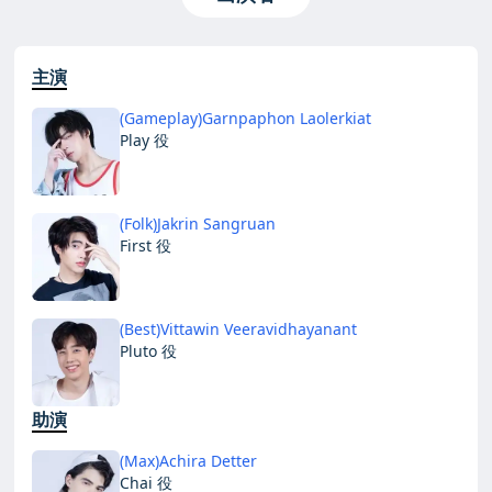
主演
(Gameplay)Garnpaphon Laolerkiat
Play 役
(Folk)Jakrin Sangruan
First 役
(Best)Vittawin Veeravidhayanant
Pluto 役
助演
(Max)Achira Detter
Chai 役