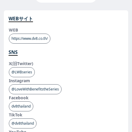
WEBサイト
WEB
https://www.dv8.co.th/
SNS
X(旧Twitter)
@LWBseries
Instagram
@LoveWithBenefitstheSeries
Facebook
dv8thailand
TikTok
@dv8thailand
YouTube