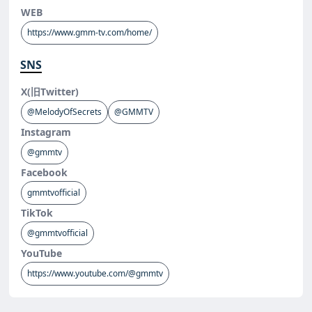
WEB
https://www.gmm-tv.com/home/
SNS
X(旧Twitter)
@MelodyOfSecrets
@GMMTV
Instagram
@gmmtv
Facebook
gmmtvofficial
TikTok
@gmmtvofficial
YouTube
https://www.youtube.com/@gmmtv