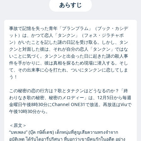
あらすじ
事故で記憶を失った青年「プランプラム」（ブック・カシデ
ット）は、かつて恋人「タンクン」（フォス・ジラチャポ
ン）がいたことを記した謎の日記を受け取る。しかし、タン
クンと対面した彼は、それが自分の恋人「タンクン」ではな
いことに気づく。タンクンと出会った日に起きた謎の殺人事
件を手がかりに、彼は真相を探るため現場に潜入する。そし
て、その出来事に心を打たれ、ついにタンクンに恋してしま
う！
この秘密の恋の行方は？歌とタナクンはどうなるのか？「終
わりなき歌の秘密、秘密のメロディー」は、12月5日から毎週
金曜日午後8時30分にChannel ONE31で放送。再放送はViuで
午後10時30分から。
＜原文＞
“บทเพลง” (บุ๊ค กษิดิ์เดช) เด็กหนุ่มที่สูญเสียความทรงจำจาก
อุบัติเหตุ ได้รับไดอารี่ปริศนา ที่บอกว่าเขามีคนรักในอดีต อย่าง