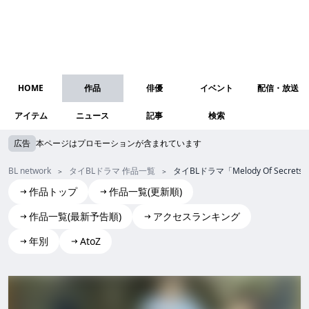
HOME
作品
俳優
イベント
配信・放送
アイテム
ニュース
記事
検索
広告
本ページはプロモーションが含まれています
BL network
タイBLドラマ 作品一覧
タイBLドラマ「Melody Of Se
作品トップ
作品一覧(更新順)
作品一覧(最新予告順)
アクセスランキング
年別
AtoZ
Melody Of Secrets
Melody Of Secrets melody of secrets MelodyOfSecrets Me