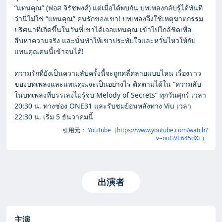
“แทนคุณ” (ฟอส จิรัชพงศ์) แต่เมื่อได้พบกัน บทเพลงกลับรู้ได้ทันที
ว่านี่ไม่ใช่ “แทนคุณ” คนรักของเขา! บทเพลงจึงใช้เหตุฆาตกรรม
ปริศนาที่เกิดขึ้นในวันที่เขาได้เจอแทนคุณ เข้าไปใกล้ชิดเพื่อ
สืบหาความจริง และนั่นทำให้เขาประทับใจและหวั่นไหวให้กับ
แทนคุณคนนี้เข้าจนได้!
ความรักที่ยังเป็นความลับครั้งนี้จะถูกคลี่คลายแบบไหน เรื่องราว
ของบทเพลงและแทนคุณจะเป็นอย่างไร ติดตามได้ใน “ความลับ
ในบทเพลงที่บรรเลงไม่รู้จบ Melody of Secrets” ทุกวันศุกร์ เวลา
20:30 น. ทางช่อง ONE31 และรับชมย้อนหลังทาง Viu เวลา
22:30 น. เริ่ม 5 ธันวาคมนี้
引用元：
YouTube（https://www.youtube.com/watch?
v=ouGVE645dXE）
出演者
主演