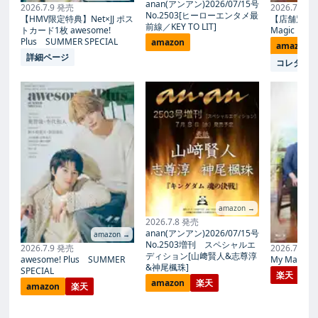
anan(アンアン)2026/07/15号
2026.7.9 発売
2026.7.27
No.2503[ヒーローエンタメ最
【HMV限定特典】Net×JJ ポス
【店舗別限
前線／KEY TO LIT]
トカード1枚 awesome!
Magic Proph
Plus SUMMER SPECIAL
amazon
amazon
詳細ページ
コレタメ
amazon →
2026.7.8 発売
anan(アンアン)2026/07/15号
amazon →
No.2503増刊 スペシャルエ
2026.7.9 発売
2026.7.27
ディション[山﨑賢人&志尊淳
awesome! Plus SUMMER
My Magic Pr
&神尾楓珠]
SPECIAL
楽天
amazon
楽天
amazon
楽天