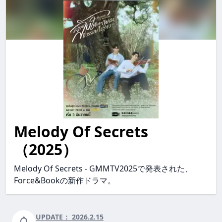
Melody Of Secrets
melody of secrets MelodyOfSecrets melodyofsecrets
（2025）
Melody Of Secrets - GMMTV2025で発表された、
Force&Bookの新作ドラマ。
UPDATE：
2026.2.15