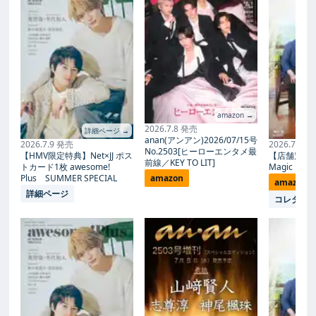
amazon →
2026.7.8 発売
詳細ページ →
anan(アンアン)2026/07/15号
2026.7.9 発売
2026.7.27
No.2503[ヒーローエンタメ最
【HMV限定特典】Net×JJ ポス
【店舗別限
前線／KEY TO LIT]
トカード1枚 awesome!
Magic Proph
Plus SUMMER SPECIAL
amazon
amazon
詳細ページ
コレタメ