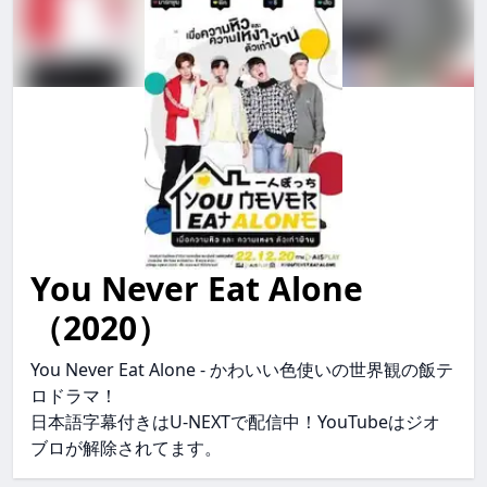
You Never Eat Alone
you never eat alone YouNeverEatAlone younevereatalo
（2020）
You Never Eat Alone - かわいい色使いの世界観の飯テ
ロドラマ！
日本語字幕付きはU-NEXTで配信中！YouTubeはジオ
ブロが解除されてます。