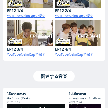
EP12 1/4
EP12 2/4
YouTube
NekoCapで探す
YouTube
NekoCapで探す
EP12 3/4
EP12 4/4
YouTube
NekoCapで探す
YouTube
NekoCapで探す
関連する音楽
ไอ้ความเหงา
ไม่เดียวดาย
พีค ภีมพล（Peak）
มาร์คพูม ณฐพนธ์、เสือ กฤษณะ
2021.3.12
2021.2.24