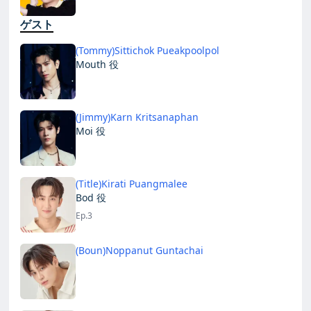
ゲスト
(Tommy)Sittichok Pueakpoolpol
Mouth 役
(Jimmy)Karn Kritsanaphan
Moi 役
(Title)Kirati Puangmalee
Bod 役
Ep.3
(Boun)Noppanut Guntachai