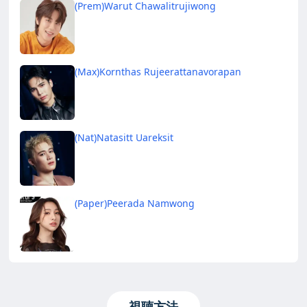
(Prem)Warut Chawalitrujiwong
(Max)Kornthas Rujeerattanavorapan
(Nat)Natasitt Uareksit
(Paper)Peerada Namwong
視聴方法