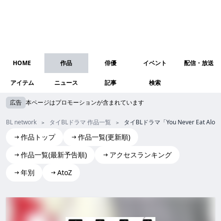
HOME
作品
俳優
イベント
配信・放送
アイテム
ニュース
記事
検索
広告
本ページはプロモーションが含まれています
BL network
タイBLドラマ 作品一覧
タイBLドラマ「You Never Ea
作品トップ
作品一覧(更新順)
作品一覧(最新予告順)
アクセスランキング
年別
AtoZ
You Never Eat Alone
You Never Eat Alone you never eat alone YouNeverEatAlo