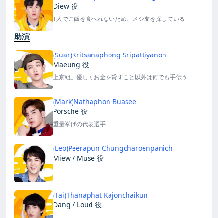
Diew 役
1人でご飯を食べれないため、メシ友を探している
助演
(Suar)Kritsanaphong Sripattiyanon
Maeung 役
上京組。優しくお金を貸すこと以外は何でも手伝う
(Mark)Nathaphon Buasee
Porsche 役
重量挙げの代表選手
(Leo)Peerapun Chungcharoenpanich
Miew / Muse 役
(Tai)Thanaphat Kajonchaikun
Dang / Loud 役