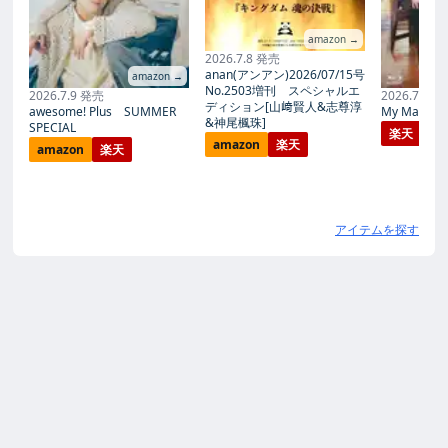
amazon →
2026.7.8 発売
anan(アンアン)2026/07/15号
amazon →
No.2503増刊 スペシャルエ
2026.7.9 発売
2026.7.27
ディション[山﨑賢人&志尊淳
awesome! Plus SUMMER
My Magic Pr
&神尾楓珠]
SPECIAL
楽天
amazon
楽天
amazon
楽天
アイテムを探す