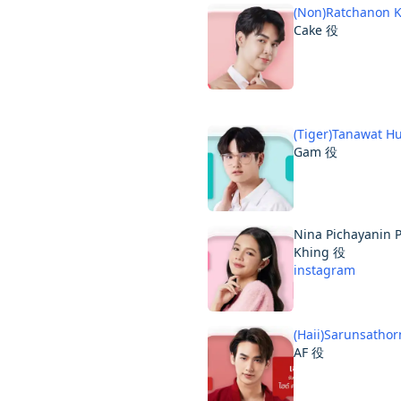
(Non)Ratchanon 
Cake 役
(Tiger)Tanawat H
Gam 役
Nina Pichayanin 
Khing 役
instagram
(Haii)Sarunsatho
AF 役