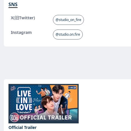
SNS
X(旧Twitter)
@studio_on_fire
Instagram
@studio.on.fire
Official Trailer