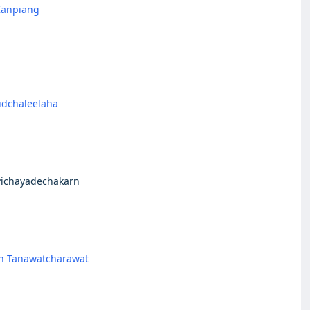
Kanpiang
udchaleelaha
Pichayadechakarn
rn Tanawatcharawat