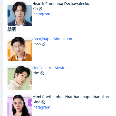
Hearth Chindanai Dechawaleekul
Kla 役
instagram
助演
(Boat)Napat Sinnakuan
Poon 役
(Tee)Vitsarut Suwinijjit
Itim 役
Mimi Ruethaiphat Phatthananapaphangkorn
Gina 役
instagram