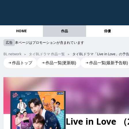
HOME
作品
俳優
広告
本ページはプロモーションが含まれています
BL network
タイBLドラマ 作品一覧
タイBLドラマ「Live in Lov
作品トップ
作品一覧(更新順)
作品一覧(最新予告順)
Live in Love
Live in Love live in love LiveinLove Live in Love
Live in Love 
live in love LiveinLove liveinlo