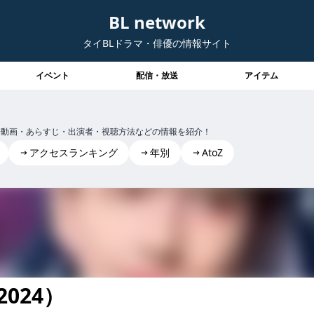
BL network
タイBLドラマ・俳優の情報サイト
イベント
配信・放送
アイテム
e」の予告動画・あらすじ・出演者・視聴方法などの情報を紹介！
アクセスランキング
年別
AtoZ
（2024）
ve