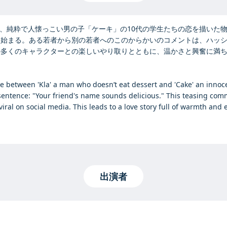
ない男「クラ」と、純粋で人懐っこい男の子「ケーキ」の10代の学生たちの恋
。ある若者から別の若者へのこのからかいのコメントは、ハッシュタグ「#Kl
の多くのキャラクターとの楽しいやり取りとともに、温かさと興奮に満
ove between 'Kla' a man who doesn’t eat dessert and 'Cake' an inno
one sentence: "Your friend's name sounds delicious." This teasing 
al on social media. This leads to a love story full of warmth and 
出演者