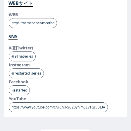
WEBサイト
WEB
https://tv.mcot.net/mcothd
SNS
X(旧Twitter)
@9TheSeries
Instagram
@restarted_series
Facebook
Restarted
YouTube
https://www.youtube.com/c/UCNjRSC20ynimSEv1GI5BI3A