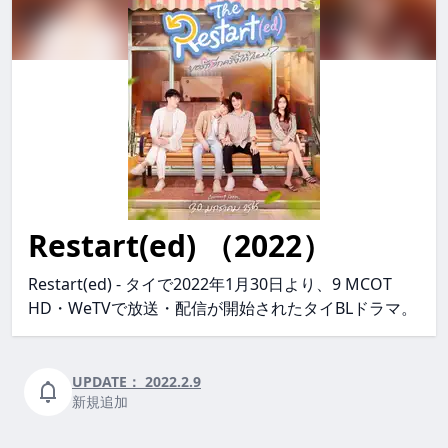
Restart(ed) （2022）
restart(ed) Restart(ed) restart(ed)
Restart(ed) - タイで2022年1月30日より、9 MCOT
HD・WeTVで放送・配信が開始されたタイBLドラマ。
UPDATE：
2022.2.9
新規追加