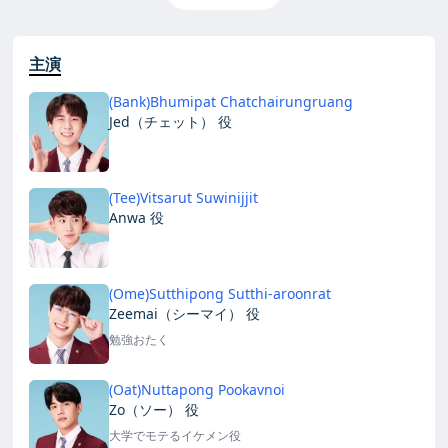
主演
(Bank)Bhumipat Chatchairungruang
Jed（チェット） 役
(Tee)Vitsarut Suwinijjit
Anwa 役
(Ome)Sutthipong Sutthi-aroonrat
Zeemai（シーマイ） 役
勉強おたく
(Oat)Nuttapong Pookavnoi
Zo（ソー） 役
大学でモテるイケメン役