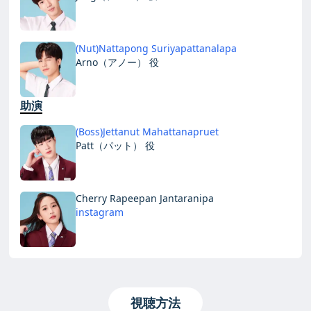
(Nut)Nattapong Suriyapattanalapa
Arno（アノー） 役
助演
(Boss)Jettanut Mahattanapruet
Patt（パット） 役
Cherry Rapeepan Jantaranipa
instagram
視聴方法