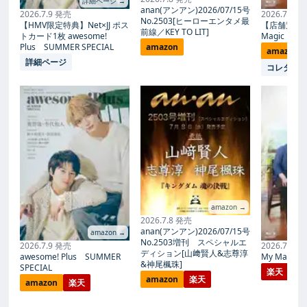
詳細ページ →
anan(アンアン)2026/07/15号
2026.7.9 発売
2026.7.27
No.2503[ヒーローエンタメ最
【HMV限定特典】Net×JJ ポス
【店舗別限
前線／KEY TO LIT]
トカード1枚 awesome!
Magic Proph
Plus SUMMER SPECIAL
amazon
amazon
詳細ページ
コレタメ
amazon →
2026.7.8 発売
anan(アンアン)2026/07/15号
amazon →
No.2503増刊 スペシャルエ
2026.7.9 発売
2026.7.27
ディション[山﨑賢人&志尊淳
awesome! Plus SUMMER
My Magic Pr
&神尾楓珠]
SPECIAL
楽天
amazon
楽天
amazon
楽天