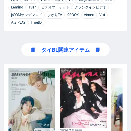
Lemino
TVer
ビデオマーケット
クランクインビデオ
J:COMオンデマンド
ひかりTV
SPOOX
Vimeo
Viki
AIS PLAY
TrueID
📙 タイBL関連アイテム 📙
amazon →
2026.7.8 発売