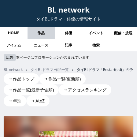
BL network
タイBLドラマ・俳優の情報サイト
HOME
作品
俳優
イベント
配信・放送
アイテム
ニュース
記事
検索
広告
本ページはプロモーションが含まれています
BL network
タイBLドラマ 作品一覧
タイBLドラマ「Restart(ed)
作品トップ
作品一覧(更新順)
作品一覧(最新予告順)
アクセスランキング
年別
AtoZ
Restart(ed)
Restart(ed) restart(ed) Restart(ed) Restart(ed)