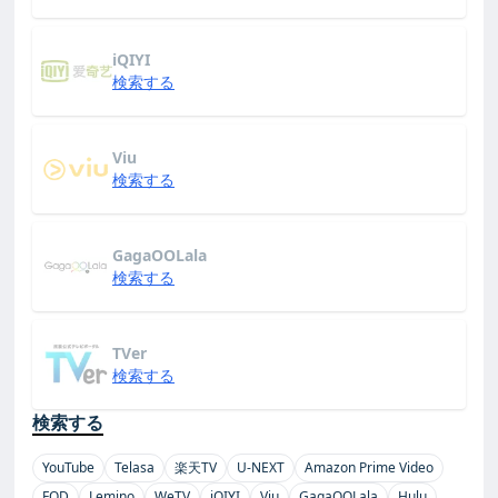
iQIYI
検索する
Viu
検索する
GagaOOLala
検索する
TVer
検索する
検索する
YouTube
Telasa
楽天TV
U-NEXT
Amazon Prime Video
FOD
Lemino
WeTV
iQIYI
Viu
GagaOOLala
Hulu