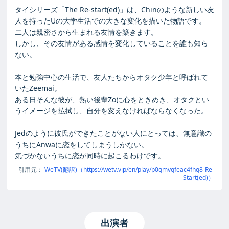
タイシリーズ「The Re-start(ed)」は、Chinのような新しい友
人を持ったUの大学生活での大きな変化を描いた物語です。
二人は親密さから生まれる友情を築きます。
しかし、その友情がある感情を変化していることを誰も知ら
ない。
本と勉強中心の生活で、友人たちからオタク少年と呼ばれて
いたZeemai。
ある日そんな彼が、熱い後輩Zoに心をときめき、オタクとい
うイメージを払拭し、自分を変えなければならなくなった。
Jedのように彼氏ができたことがない人にとっては、無意識の
うちにAnwaに恋をしてしまうしかない。
気づかないうちに恋が同時に起こるわけです。
引用元：
WeTV(翻訳)（https://wetv.vip/en/play/p0qmvqfeac4fhq8-Re-
Start(ed)）
出演者