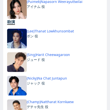
(Puimek)Napasorn Weerayuttwilai
アイナム 役
助演
(Lee)Thanat Lowkhunsombat
ポン 役
(Sing)Harit Cheewagaroon
ジュード 役
(Nicky)Na Chat Juntapun
ジャック 役
(Champ)Nattharat Kornkaew
デチャ先生 役