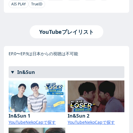
AIS PLAY
TrueID
YouTubeプレイリスト
EP.0〜EP.9は日本からの視聴は不可能
In&Sun
In&Sun 1
In&Sun 2
YouTube
NekoCapで探す
YouTube
NekoCapで探す