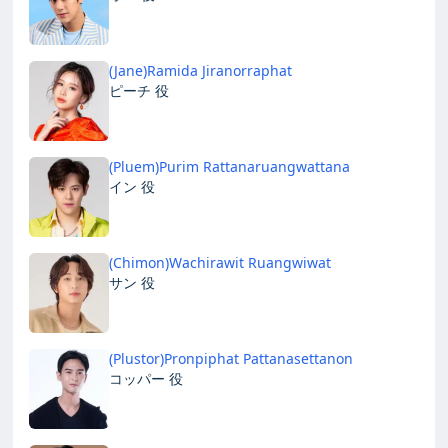
(Jane)Ramida Jiranorraphat
ピーチ 役
(Pluem)Purim Rattanaruangwattana
イン 役
(Chimon)Wachirawit Ruangwiwat
サン 役
(Plustor)Pronpiphat Pattanasettanon
コッパー 役