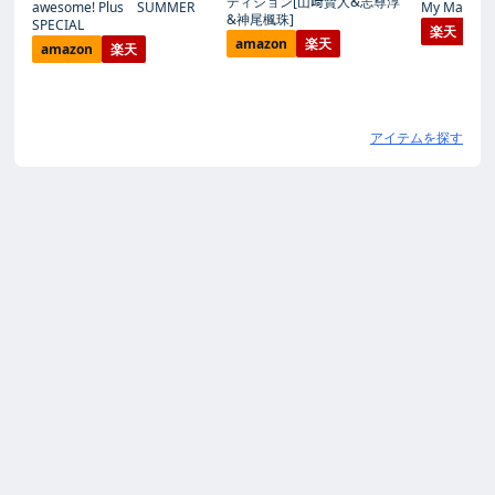
ディション[山﨑賢人&志尊淳
awesome! Plus SUMMER
My Magic Pr
&神尾楓珠]
SPECIAL
楽天
amazon
楽天
amazon
楽天
アイテムを探す