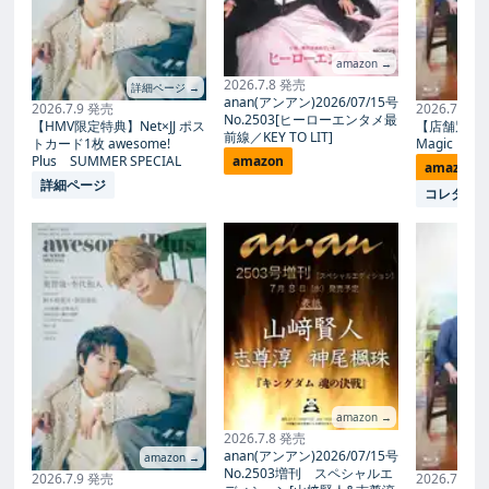
amazon →
2026.7.8 発売
詳細ページ →
anan(アンアン)2026/07/15号
2026.7.9 発売
2026.7.27
No.2503[ヒーローエンタメ最
【HMV限定特典】Net×JJ ポス
【店舗別限
前線／KEY TO LIT]
トカード1枚 awesome!
Magic Proph
Plus SUMMER SPECIAL
amazon
amazon
詳細ページ
コレタメ
amazon →
2026.7.8 発売
anan(アンアン)2026/07/15号
amazon →
No.2503増刊 スペシャルエ
2026.7.9 発売
2026.7.27