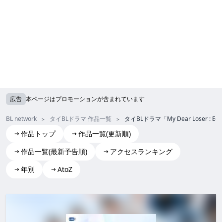
広告
本ページはプロモーションが含まれています
BL network
タイBLドラマ 作品一覧
タイBLドラマ「My Dear Loser
作品トップ
作品一覧(更新順)
作品一覧(最新予告順)
アクセスランキング
年別
AtoZ
My Dear Loser : Edge of 17
My Dear Loser : Edge of 17 my dear loser : edge of 17 M