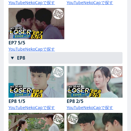
YouTube
NekoCapで探す
YouTube
NekoCapで探す
EP7 5/5
YouTube
NekoCapで探す
EP8
EP8 1/5
EP8 2/5
YouTube
NekoCapで探す
YouTube
NekoCapで探す