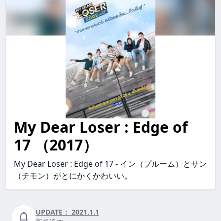
My Dear Loser : Edge of
my dear loser : edge of 17 MyDearLoser:Edgeof17 myd
17 （2017）
My Dear Loser : Edge of 17 - イン（プルーム）とサン
（チモン）がとにかくかわいい。
UPDATE：
2021.1.1