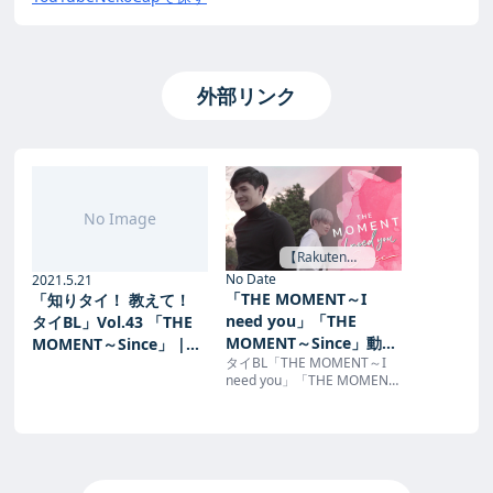
外部リンク
No Image
【Rakuten
TV】 →
No Date
2021.5.21
「THE MOMENT～I
「知りタイ！ 教えて！
need you」「THE
タイBL」Vol.43 「THE
MOMENT～Since」動
MOMENT～Since」 |
タイBL「THE MOMENT～I
画・キャスト | 楽天TV
awesome
need you」「THE MOMENT
～Since」を楽天TVで動画配
信！キャスト、あらすじ、配
信概要などの特集。