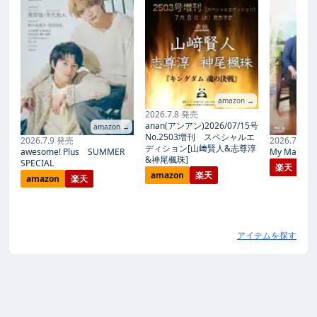
amazon →
2026.7.8 発売
anan(アンアン)2026/07/15号
amazon →
No.2503増刊 スペシャルエ
2026.7.9 発売
2026.7.27
ディション[山﨑賢人&志尊淳
awesome! Plus SUMMER
My Magic Pr
&神尾楓珠]
SPECIAL
楽天
amazon
楽天
amazon
楽天
アイテムを探す