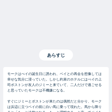
あらすじ
モークはべイの誕生日に誘われ、ベイとの再会を想像しては
幸せな気分に浸っていた。しかし約束のホテルにはべイの上
司ボストンが友人のジミーと来ていて、二人だけで過ごせる
と思っていたモークは不機嫌になる。
すぐにジミーとボストンが来たのは偶然だと分かり、モーク
は浜辺に立つベイの前に白い馬に乗って現れた。馬から降り