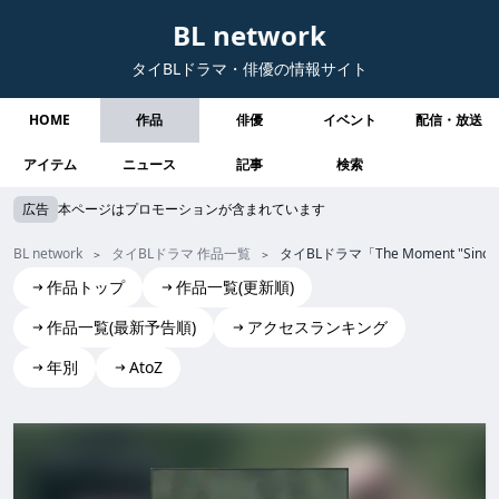
BL network
タイBLドラマ・俳優の情報サイト
HOME
作品
俳優
イベント
配信・放送
アイテム
ニュース
記事
検索
広告
本ページはプロモーションが含まれています
BL network
タイBLドラマ 作品一覧
タイBLドラマ「The Moment 
作品トップ
作品一覧(更新順)
作品一覧(最新予告順)
アクセスランキング
年別
AtoZ
The Moment "Since"
The Moment "Since" the moment "since" TheMoment"Sin