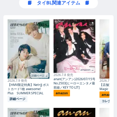
📙 タイBL関連アイテム 📙
amazon →
2026.7.8 発売
詳細ページ →
anan(アンアン)2026/07/15号
2026.7.9 発売
2026.7.27
No.2503[ヒーローエンタメ最
【HMV限定特典】Net×JJ ポス
【店舗別限
前線／KEY TO LIT]
トカード1枚 awesome!
Magic Proph
Plus SUMMER SPECIAL
amazon
amazon
詳細ページ
コレタメ