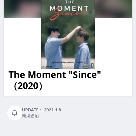
The Moment "Since"
the moment "since" TheMoment"Since" themoment"si
（2020）
UPDATE：
2021.1.8
新規追加