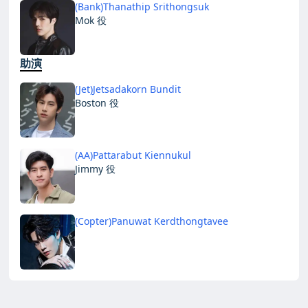
(Bank)Thanathip Srithongsuk
Mok 役
助演
(Jet)Jetsadakorn Bundit
Boston 役
(AA)Pattarabut Kiennukul
Jimmy 役
(Copter)Panuwat Kerdthongtavee