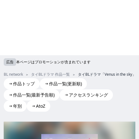
広告
本ページはプロモーションが含まれています
BL network
タイBLドラマ 作品一覧
タイBLドラマ「Venus in the
作品トップ
作品一覧(更新順)
作品一覧(最新予告順)
アクセスランキング
年別
AtoZ
Venus in the sky
Venus in the sky venus in the sky Venusinthesky Venus in 