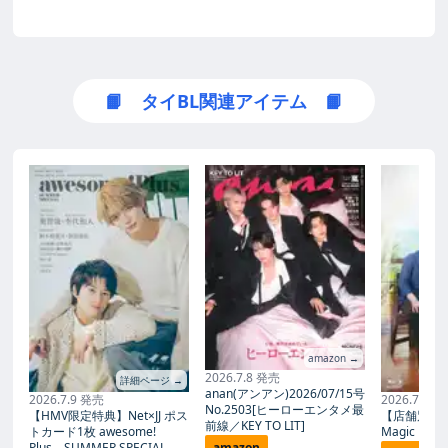
📙 タイBL関連アイテム 📙
amazon →
2026.7.8 発売
詳細ページ →
anan(アンアン)2026/07/15号
2026.7.9 発売
2026.7.27
No.2503[ヒーローエンタメ最
【HMV限定特典】Net×JJ ポス
【店舗別限
前線／KEY TO LIT]
トカード1枚 awesome!
Magic Proph
Plus SUMMER SPECIAL
amazon