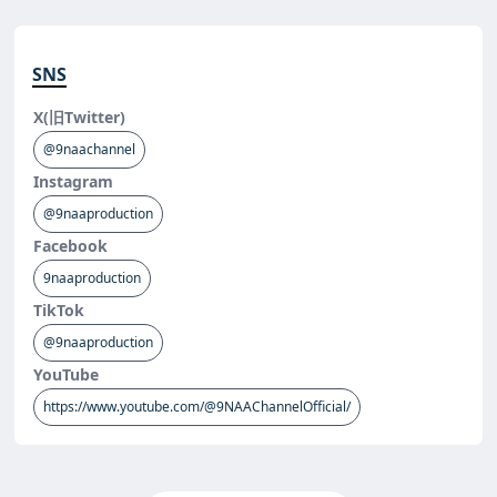
SNS
X(旧Twitter)
@9naachannel
Instagram
@9naaproduction
Facebook
9naaproduction
TikTok
@9naaproduction
YouTube
https://www.youtube.com/@9NAAChannelOfficial/