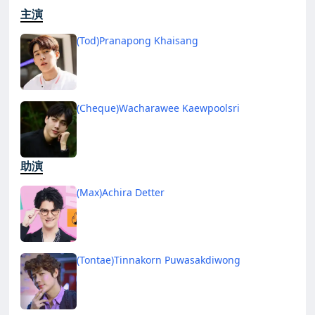
主演
(Tod)Pranapong Khaisang
(Cheque)Wacharawee Kaewpoolsri
助演
(Max)Achira Detter
(Tontae)Tinnakorn Puwasakdiwong