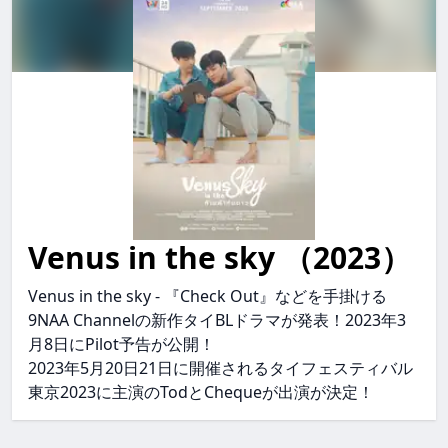
Venus in the sky （2023）
venus in the sky Venusinthesky venusinthesky
Venus in the sky - 『Check Out』などを手掛ける
9NAA Channelの新作タイBLドラマが発表！2023年3
月8日にPilot予告が公開！
2023年5月20日21日に開催されるタイフェスティバル
東京2023に主演のTodとChequeが出演が決定！