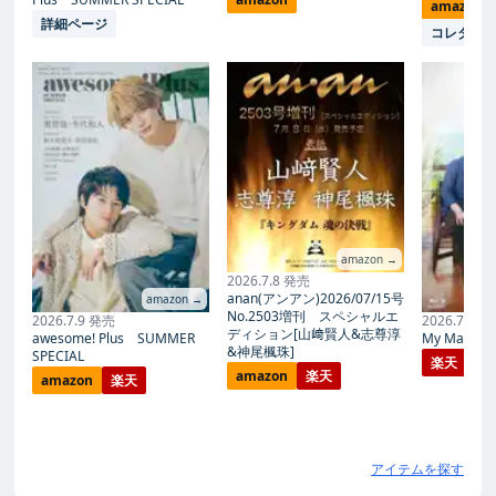
amazon
詳細ページ
コレタメ
amazon →
2026.7.8 発売
anan(アンアン)2026/07/15号
amazon →
No.2503増刊 スペシャルエ
2026.7.9 発売
2026.7.27
ディション[山﨑賢人&志尊淳
awesome! Plus SUMMER
My Magic Pr
&神尾楓珠]
SPECIAL
楽天
amazon
楽天
amazon
楽天
アイテムを探す