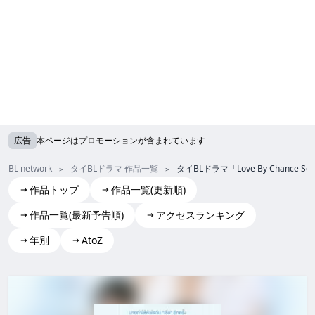
広告
本ページはプロモーションが含まれています
BL network
タイBLドラマ 作品一覧
タイBLドラマ「Love By Chance
作品トップ
作品一覧(更新順)
作品一覧(最新予告順)
アクセスランキング
年別
AtoZ
Love By Chance Season 2 | A Chance to Love
Love By Chance Season 2 | A Chance to Love love by cha