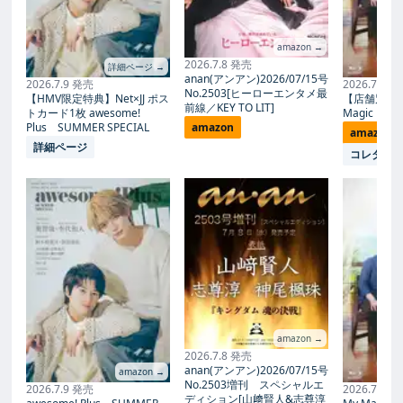
amazon →
2026.7.8 発売
詳細ページ →
anan(アンアン)2026/07/15号
2026.7.9 発売
2026.7.27
No.2503[ヒーローエンタメ最
【HMV限定特典】Net×JJ ポス
【店舗別限
前線／KEY TO LIT]
トカード1枚 awesome!
Magic Proph
Plus SUMMER SPECIAL
amazon
amazon
詳細ページ
コレタメ
amazon →
2026.7.8 発売
anan(アンアン)2026/07/15号
amazon →
No.2503増刊 スペシャルエ
2026.7.9 発売
2026.7.27
ディション[山﨑賢人&志尊淳