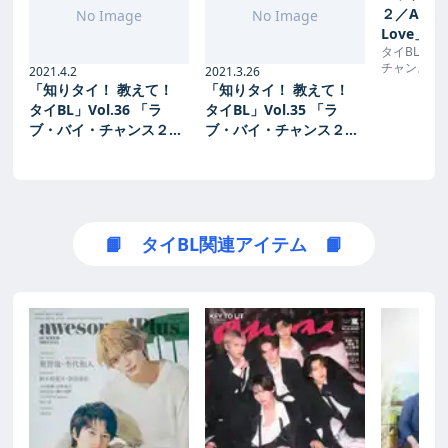
２／A Cha
No Image
No Image
Love」
タイBLド
ト | 楽天T
チャンス２／A 
2021.4.2
2021.3.26
Love」を
「知りタイ！ 教えて！
「知りタイ！ 教えて！
じ、人物相
タイBL」Vol.36 「ラ
タイBL」Vol.35 「ラ
見どころな
ブ・バイ・チャンス２／
ブ・バイ・チャンス２／
ドラマの名作「
Chance
A Chance To Love」 |
A Chance To Love」 |
ンス」続編
awesome
awesome
📙 タイBL関連アイテム 📙