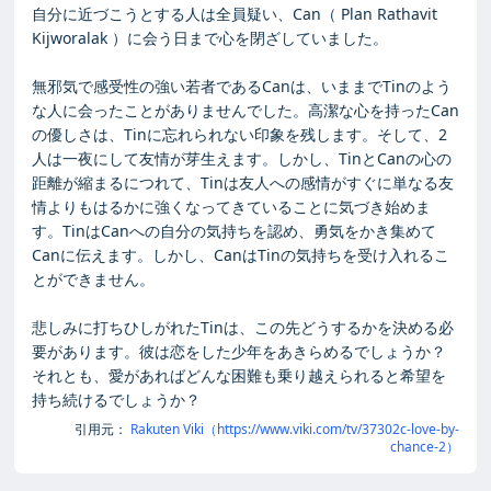
自分に近づこうとする人は全員疑い、Can（ Plan Rathavit
Kijworalak ）に会う日まで心を閉ざしていました。
無邪気で感受性の強い若者であるCanは、いままでTinのよう
な人に会ったことがありませんでした。高潔な心を持ったCan
の優しさは、Tinに忘れられない印象を残します。そして、2
人は一夜にして友情が芽生えます。しかし、TinとCanの心の
距離が縮まるにつれて、Tinは友人への感情がすぐに単なる友
情よりもはるかに強くなってきていることに気づき始めま
す。TinはCanへの自分の気持ちを認め、勇気をかき集めて
Canに伝えます。しかし、CanはTinの気持ちを受け入れるこ
とができません。
悲しみに打ちひしがれたTinは、この先どうするかを決める必
要があります。彼は恋をした少年をあきらめるでしょうか？
それとも、愛があればどんな困難も乗り越えられると希望を
持ち続けるでしょうか？
引用元：
Rakuten Viki（https://www.viki.com/tv/37302c-love-by-
chance-2）