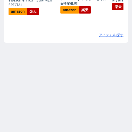
awesome! Plus SUMMER
My Magic Pr
&神尾楓珠]
SPECIAL
楽天
amazon
楽天
amazon
楽天
アイテムを探す