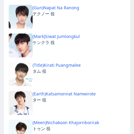
(Gun)Napat Na Ranong
テクノー 役
(Mark)Siwat Jumlongkul
ケンクラ 役
(Title)Kirati Puangmalee
タム 役
(Earth)Katsamonnat Namwirote
ター 役
(Meen)Nichakoon Khajornborirak
トゥン 役