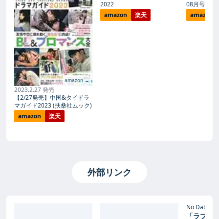
2022
08月号
amazon
楽天
amazon
amazon →
2023.2.27 発売
【2/27発売】中国&タイドラ
マガイド2023 (扶桑社ムック)
amazon
楽天
外部リンク
【
T
No Date
「ラブ・