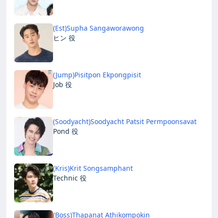
(Est)Supha Sangaworawong
ヒン 役
(Jump)Pisitpon Ekpongpisit
Job 役
(Soodyacht)Soodyacht Patsit Permpoonsavat
Pond 役
(Kris)Krit Songsamphant
Technic 役
(Boss)Thapanat Athikompokin