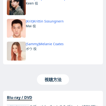
Keen 役
(Krit)Krittin Sosungnern
Mai 役
(Sammy)Melanie Coates
ボウ 役
視聴方法
Blu-ray / DVD