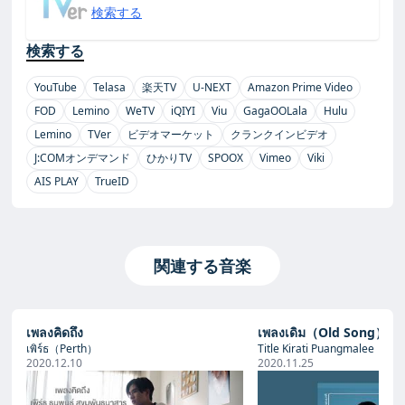
検索する
検索する
YouTube
Telasa
楽天TV
U-NEXT
Amazon Prime Video
FOD
Lemino
WeTV
iQIYI
Viu
GagaOOLala
Hulu
Lemino
TVer
ビデオマーケット
クランクインビデオ
J:COMオンデマンド
ひかりTV
SPOOX
Vimeo
Viki
AIS PLAY
TrueID
関連する音楽
เพลงคิดถึง
เพลงเดิม（Old Song）
เพิร์ธ（Perth）
Title Kirati Puangmalee
2020.12.10
2020.11.25