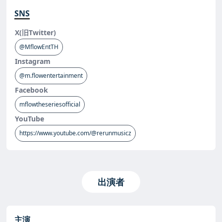
SNS
X(旧Twitter)
@MflowEntTH
Instagram
@m.flowentertainment
Facebook
mflowtheseriesofficial
YouTube
https://www.youtube.com/@rerunmusicz
出演者
主演