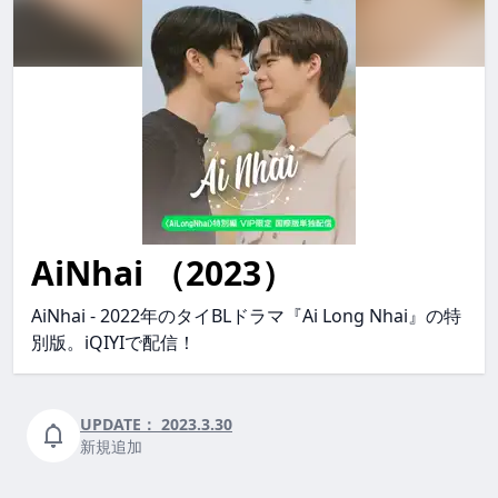
AiNhai （2023）
ainhai AiNhai ainhai
AiNhai - 2022年のタイBLドラマ『Ai Long Nhai』の特
別版。iQIYIで配信！
UPDATE：
2023.3.30
新規追加