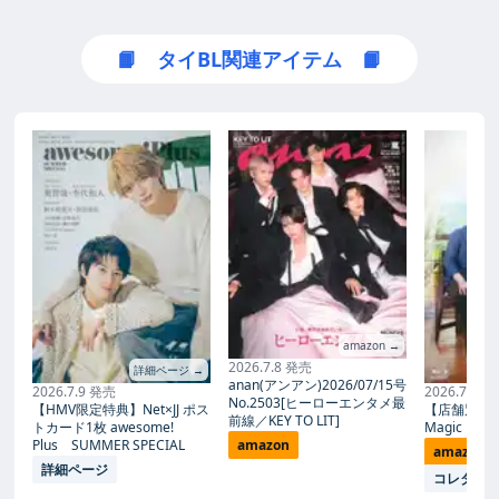
📙 タイBL関連アイテム 📙
amazon →
2026.7.8 発売
詳細ページ →
anan(アンアン)2026/07/15号
2026.7.9 発売
2026.7.27
No.2503[ヒーローエンタメ最
【HMV限定特典】Net×JJ ポス
【店舗別限
前線／KEY TO LIT]
トカード1枚 awesome!
Magic Proph
Plus SUMMER SPECIAL
amazon
amazon
詳細ページ
コレタメ