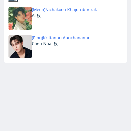
(Meen)Nichakoon Khajornborirak
Ai 役
(Ping)Krittanun Aunchananun
Chen Nhai 役