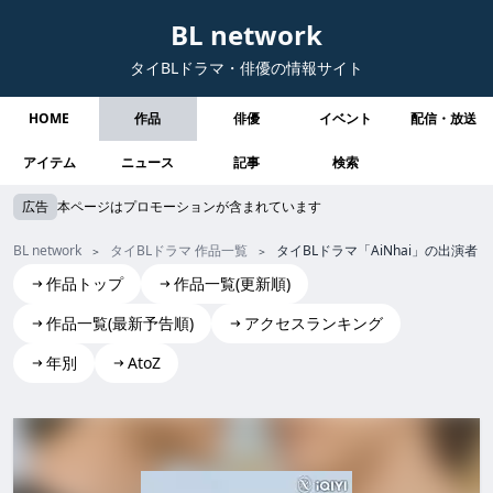
BL network
タイBLドラマ・俳優の情報サイト
HOME
作品
俳優
イベント
配信・放送
アイテム
ニュース
記事
検索
広告
本ページはプロモーションが含まれています
BL network
タイBLドラマ 作品一覧
タイBLドラマ「AiNhai」の出演
作品トップ
作品一覧(更新順)
作品一覧(最新予告順)
アクセスランキング
年別
AtoZ
AiNhai
AiNhai ainhai AiNhai AiNhai