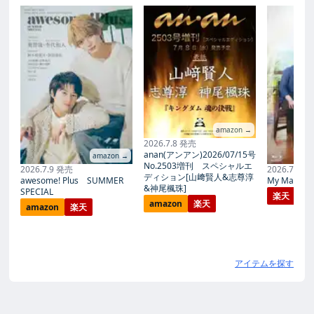
amazon →
2026.7.8 発売
anan(アンアン)2026/07/15号
amazon →
No.2503増刊 スペシャルエ
2026.7.9 発売
2026.7.27
ディション[山﨑賢人&志尊淳
awesome! Plus SUMMER
My Magic Pr
&神尾楓珠]
SPECIAL
楽天
amazon
楽天
amazon
楽天
アイテムを探す