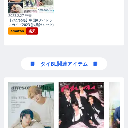
amazon →
2023.2.27 発売
【2/27発売】中国&タイドラ
マガイド2023 (扶桑社ムック)
amazon
楽天
📙 タイBL関連アイテム 📙