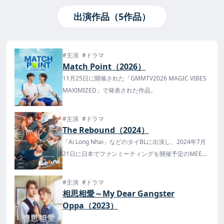
出演作品（5作品）
#主演
#ドラマ
Match Point（2026）
11月25日に開催された「GMMTV2026 MAGIC VIBES
MAXIMIZED」で発表された作品。
#主演
#ドラマ
The Rebound（2024）
「Ai Long Nhai」などのタイBLに出演し、2024年7月
21日に日本でファンミーティングを開催予定のMEEN
とPINGが出演。
更に元GMMTV所属のNammonとFrankも出演するタ
#主演
#ドラマ
イBLドラマ。
相思相愛～My Dear Gangster
日本では6月26日より、FODにて配信が決定！
Oppa（2023）