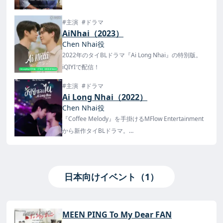
#主演
#ドラマ
AiNhai（2023）
Chen Nhai役
2022年のタイBLドラマ『Ai Long Nhai』の特別版。
iQIYIで配信！
#主演
#ドラマ
Ai Long Nhai（2022）
Chen Nhai役
『Coffee Melody』を手掛けるMFlow Entertainment
から新作タイBLドラマ。
タイでは9月26日にChannel 3HDで放送開始！日本で
はFODで、タイより3時間早く世界最速初公開が決
定！
日本向けイベント（1）
MEEN PING To My Dear FAN