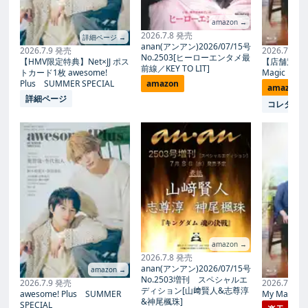
amazon →
2026.7.8 発売
詳細ページ →
anan(アンアン)2026/07/15号
2026.7.9 発売
2026.7.27
No.2503[ヒーローエンタメ最
【HMV限定特典】Net×JJ ポス
【店舗別限
前線／KEY TO LIT]
トカード1枚 awesome!
Magic Proph
Plus SUMMER SPECIAL
amazon
amazon
詳細ページ
コレタメ
amazon →
2026.7.8 発売
anan(アンアン)2026/07/15号
amazon →
No.2503増刊 スペシャルエ
2026.7.9 発売
2026.7.27
ディション[山﨑賢人&志尊淳
awesome! Plus SUMMER
My Magic Pr
&神尾楓珠]
SPECIAL