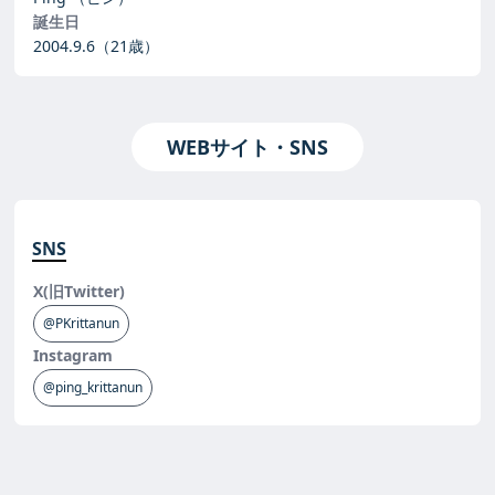
誕生日
2004.9.6
（21歳）
WEBサイト・SNS
SNS
X(旧Twitter)
@PKrittanun
Instagram
@ping_krittanun