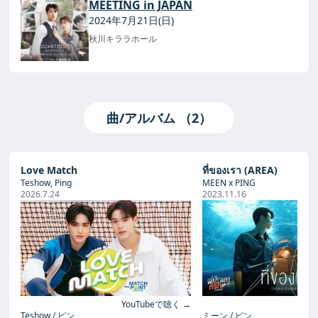
MEETING in JAPAN
2024年7月21日(日)
秋川キララホール
曲/アルバム （2）
Love Match
ที่ของเรา (AREA)
Teshow, Ping
MEEN x PING
2026.7.24
2023.11.16
YouTubeで聴く →
Yo
Teshow
ピン
ミーン
ピン