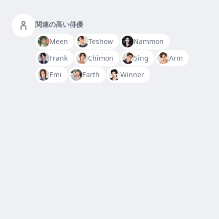
関連の高い俳優
Meen
Teshow
Nammon
Frank
Chimon
Sing
Arm
Emi
Earth
Winner