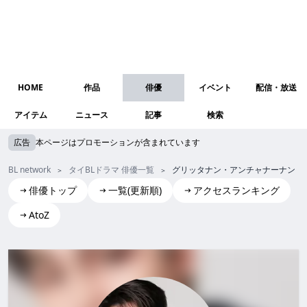
HOME
作品
俳優
イベント
配信・放送
アイテム
ニュース
記事
検索
広告
本ページはプロモーションが含まれています
BL network
タイBLドラマ 俳優一覧
グリッタナン・アンチャナーナン（
俳優トップ
一覧(更新順)
アクセスランキング
AtoZ
Krittanun Aunchananun(Ping)
グリッタナン・アンチャナーナン (ピン)