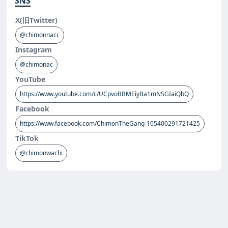
SNS
X(旧Twitter)
@chimonnacc
Instagram
@chimonac
YouTube
https://www.youtube.com/c/UCpvoBBMEiyBa1mNSGIaiQbQ
Facebook
https://www.facebook.com/ChimonTheGang-105400291721425
TikTok
@chimonwachi