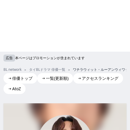
広告
本ページはプロモーションが含まれています
BL network
タイBLドラマ 俳優一覧
ワチラウィット・ルーアンウィワッ
俳優トップ
一覧(更新順)
アクセスランキング
AtoZ
Wachirawit Ruangwiwat(Chimon)
ワチラウィット・ルーアンウィワット (チモン)