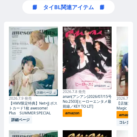
Mix、Pond、Phuwin、First、
📙 タイBL関連アイテム 📙
Khaotung、Joong、Dunk、
Force、Book、Jimmy、
Sea、Gemini、Fourth、
Gawin、Krist、Perth、
Chimonが日本を訪れた。
amazon →
2026.7.8 発売
詳細ページ →
anan(アンアン)2026/07/15号
2026.7.9 発売
2026.7.27
No.2503[ヒーローエンタメ最
【HMV限定特典】Net×JJ ポス
【店舗別限
前線／KEY TO LIT]
トカード1枚 awesome!
Magic Proph
Plus SUMMER SPECIAL
amazon
amazon
詳細ページ
コレタメ