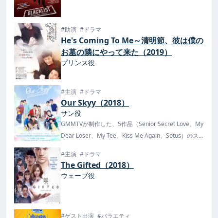
#助演
#ドラマ
He's Coming To Me～清明節、彼は僕の
お墓の隣にやって来た（2019）
プリンス役
#主演
#ドラマ
Our Skyy（2018）
サン役
GMMTVが制作した、5作品（Senior Secret Love、My
Dear Loser、My Tee、Kiss Me Again、Sotus）のス
ピンオフ作品。
#主演
#ドラマ
2021年3月31日にDVDセットが発売！
The Gifted（2018）
ウェーブ役
#ゲスト出演
#バラエティ