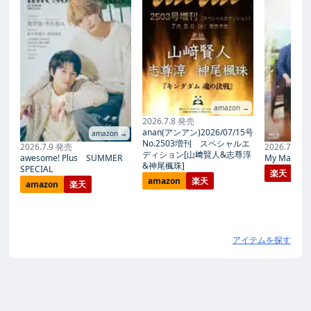
amazon →
2026.7.8 発売
anan(アンアン)2026/07/15号
amazon →
No.2503増刊 スペシャルエ
2026.7.9 発売
2026.7.27
ディション[山﨑賢人&志尊淳
awesome! Plus SUMMER
My Magic Pr
&神尾楓珠]
SPECIAL
楽天
amazon
楽天
amazon
楽天
アイテムを探す