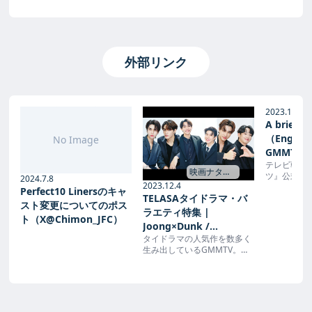
外部リンク
2023.10.27
A brief li
（Engli
No Image
GMMTV Fa
テレビ朝日
on Octobe
映画ナタリ
ツ』公式ホ
2024.7.8
Perth a
ー →
2023.12.4
ュース」ペー
Perfect10 Linersのキャ
ュース｜
TELASAタイドラマ・バ
月27日 A brie
スト変更についてのポス
｜テレビ
（English
ラエティ特集 |
ト（X@Chimon_JFC）
GMMTV Fan 
Joong×Dunk /
October 9th
タイドラマの人気作を数多く
First×Khaotung /
and Chimon
生み出しているGMMTV。同
Perth×Chimonが語
社の所属アーティストによる
る、“僕だけが知ってい
イベント「GMMTV FAN
る”彼の魅力 - 映画ナタリ
FEST 2023 LIVE IN JAPAN」
が10月に神奈川・ぴあアリー
ー 特集・インタビュー
ナMMで行われ、Earth、