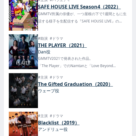
20:30から放送開始。
SAFE HOUSE LIVE Season4（2022）
GMMTV所属の俳優が、一つ屋根の下で1週間ともに生
活する様子を生配信する『SAFE HOUSE LIVE』の
Season4が8月22日に発表！
出演者は発表され、9月5日から配信が決定！
#助演
#ドラマ
THE PLAYER（2021）
Dan役
GMMTV2021で発表された作品。
「The Player」でのNamtanと「Love Beyond
Frontier」のNamtanは同一人物...？と思うほどの演技
#主演
#ドラマ
っぷりです。
The Gifted Graduation（2020）
日本からTELASAで8/15(月)、9/1(木)0時に8話ずつ配
ウェーブ役
信！
#主演
#ドラマ
Blacklist（2019）
アンドリュー役