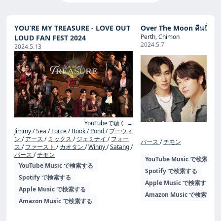
YOU’RE MY TREASURE - LOVE OUT
Over The Moon คืนนี้แค่ม
Perth, Chimon
LOUD FAN FEST 2024
2024.5.7
2024.5.13
YouTubeで聴く →
Yo
Jimmy
Sea
Force
Book
Pond
プーウィ
ン
アース
ミックス
ジェミナイ
フォー
パース
チモン
ス
ファースト
カオタン
Winny
Satang
パース
チモン
YouTube Music で検索する
YouTube Music で検索する
Spotify で検索する
Spotify で検索する
Apple Music で検索する
Apple Music で検索する
Amazon Music で検索する
Amazon Music で検索する