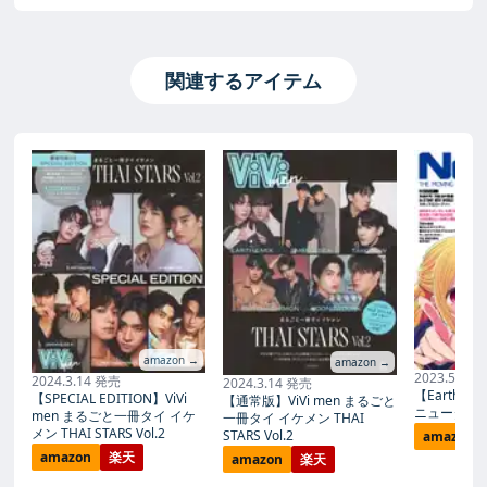
関連するアイテム
amazon →
amazon →
2023.5.10
2024.3.14 発売
2024.3.14 発売
【Earth×Mix
【SPECIAL EDITION】ViVi
【通常版】ViVi men まるごと
ニュータイプ
men まるごと一冊タイ イケ
一冊タイ イケメン THAI
メン THAI STARS Vol.2
STARS Vol.2
amazon
amazon
楽天
amazon
楽天