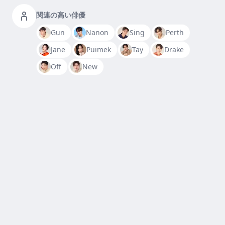
関連の高い俳優
Gun
Nanon
Sing
Perth
Jane
Puimek
Tay
Drake
Off
New