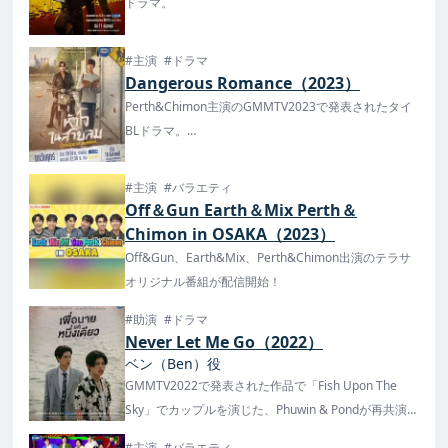
ドラマ。
#主演
#ドラマ
Dangerous Romance（2023）
Perth&Chimon主演のGMMTV2023で発表されたタイ
BLドラマ。
日本ではTELASA、YouTubeで視聴が可能！
#主演
#バラエティ
Off＆Gun Earth＆Mix Perth＆
Chimon in OSAKA（2023）
Off&Gun、Earth&Mix、Perth&Chimon出演のテラサ
オリジナル番組が配信開始！
#助演
#ドラマ
Never Let Me Go（2022）
ベン（Ben）役
GMMTV2022で発表された作品で「Fish Upon The
Sky」でカップルを演じた、Phuwin & Pondが再共演！
タイでは12月13日からGMM25チャンネル毎週火曜
#主演
#バラエティ