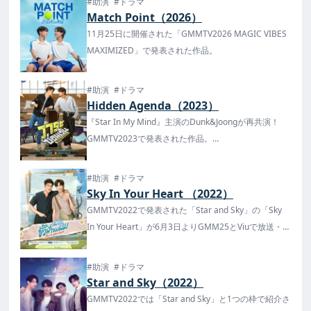
#助演
#ドラマ
Match Point（2026）
11月25日に開催された「GMMTV2026 MAGIC VIBES
MAXIMIZED」で発表された作品。
#助演
#ドラマ
Hidden Agenda（2023）
『Star In My Mind』主演のDunk&Joongが再共演！
GMMTV2023で発表された作品。
タイでは2023年7月9日より放送・配信が開始、日本で
はTELASAで8月1日より配信が開始！
#助演
#ドラマ
Sky In Your Heart （2022）
GMMTV2022で発表された「Star and Sky」の「Sky
In Your Heart」が6月3日よりGMM25とViuで放送・配
信が開始！
#助演
#ドラマ
Star and Sky（2022）
GMMTV2022では「Star and Sky」と1つの枠で紹介さ