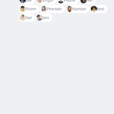
Lee
Singto
Plustor
Nat
Pluem
Pearwah
Namtan
Best
Aye
Joss