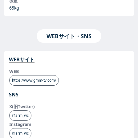
体重
65kg
WEBサイト・SNS
WEBサイト
WEB
https://www.gmm-tv.com/
SNS
X(旧Twitter)
@arm_wc
Instagram
@arm_wc