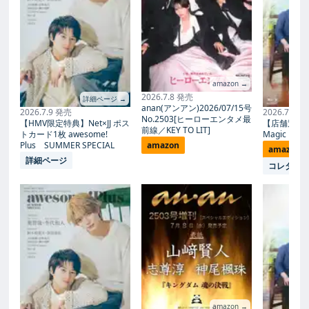
amazon →
2026.7.8 発売
詳細ページ →
anan(アンアン)2026/07/15号
2026.7.9 発売
2026.7.27
No.2503[ヒーローエンタメ最
【HMV限定特典】Net×JJ ポス
【店舗別限
前線／KEY TO LIT]
トカード1枚 awesome!
Magic Proph
Plus SUMMER SPECIAL
amazon
amazon
詳細ページ
コレタメ
amazon →