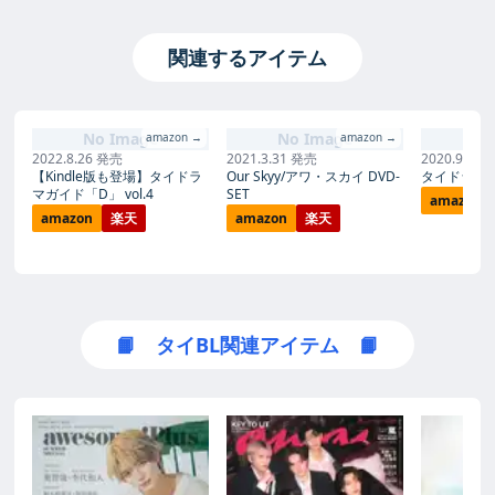
関連するアイテム
No Image
No Image
No
amazon →
amazon →
2022.8.26 発売
2021.3.31 発売
2020.9.10
【Kindle版も登場】タイドラ
Our Skyy/アワ・スカイ DVD-
タイドラマ
マガイド「D」 vol.4
SET
amazon
amazon
楽天
amazon
楽天
📙 タイBL関連アイテム 📙