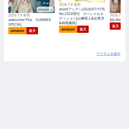
2026.7.8 発売
anan(アンアン)2026/07/15号
amazon →
No.2503増刊 スペシャルエ
2026.7.9 発売
2026.7.27
ディション[山﨑賢人&志尊淳
awesome! Plus SUMMER
My Magic Pr
&神尾楓珠]
SPECIAL
楽天
amazon
楽天
amazon
楽天
アイテムを探す