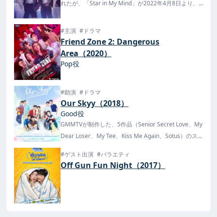
れたが、「Star in My Mind」が2022年4月8日より、
「Sky In Your Heart 」が6月3日より放送が開始！
#主演
#ドラマ
Friend Zone 2: Dangerous
Area（2020）
Pop役
#助演
#ドラマ
Our Skyy（2018）
Good役
GMMTVが制作した、5作品（Senior Secret Love、My
Dear Loser、My Tee、Kiss Me Again、Sotus）のス
ピンオフ作品。
#ゲスト出演
#バラエティ
2021年3月31日にDVDセットが発売！
Off Gun Fun Night（2017）