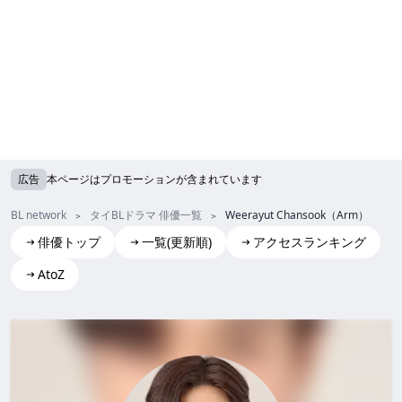
広告
本ページはプロモーションが含まれています
BL network
タイBLドラマ 俳優一覧
Weerayut Chansook（Arm）
俳優トップ
一覧(更新順)
アクセスランキング
AtoZ
Weerayut Chansook(Arm)