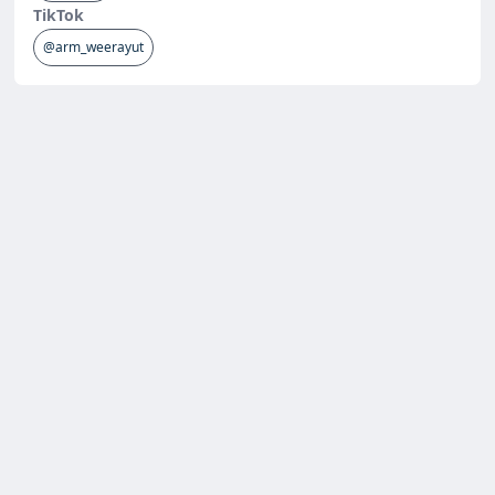
TikTok
@arm_weerayut