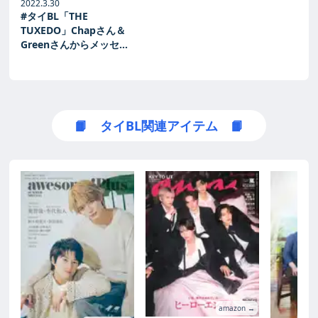
2022.3.30
#タイBL「THE
TUXEDO」Chapさん＆
Greenさんからメッセー
ジが届きました！
（twitter@RakutenTV
公式）
📙 タイBL関連アイテム 📙
amazon →