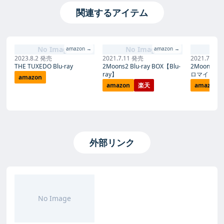
関連するアイテム
No Image
No Image
No
amazon →
amazon →
2023.8.2 発売
2021.7.11 発売
2021.7.11
THE TUXEDO Blu-ray
2Moons2 Blu-ray BOX【Blu-
2Moons2 Bl
ray】
ロマイド3枚
amazon
amazon
楽天
amazon
外部リンク
No Image