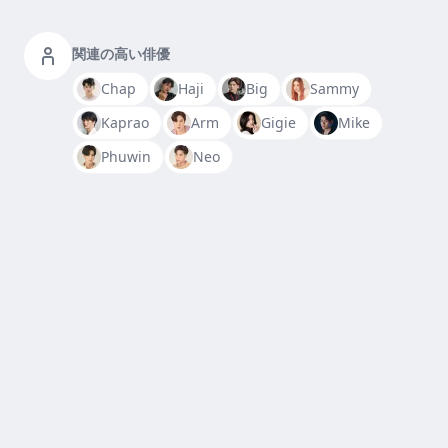
関連の高い俳優
Chap
Haji
Big
Sammy
Kaprao
Arm
Gigie
Mike
Phuwin
Neo