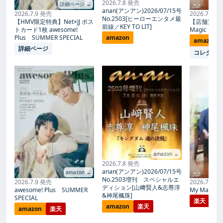
2026.7.8 発売
詳細ページ →
anan(アンアン)2026/07/15号
2026.7.9 発売
2026.7.27
No.2503[ヒーローエンタメ最
【HMV限定特典】Net×JJ ポス
【店舗別限
前線／KEY TO LIT]
トカード1枚 awesome!
Magic Proph
Plus SUMMER SPECIAL
amazon
amazon
詳細ページ
コレタメ
amazon →
2026.7.8 発売
anan(アンアン)2026/07/15号
amazon →
No.2503増刊 スペシャルエ
2026.7.9 発売
2026.7.27
ディション[山﨑賢人&志尊淳
awesome! Plus SUMMER
My Magic Pr
&神尾楓珠]
SPECIAL
楽天
amazon
楽天
amazon
楽天