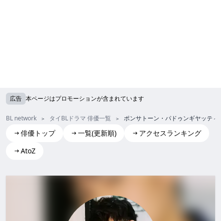
広告
本ページはプロモーションが含まれています
BL network
タイBLドラマ 俳優一覧
ポンサトーン・パドゥンギヤッティ
俳優トップ
一覧(更新順)
アクセスランキング
AtoZ
Phongsathorn Padungktiwong(Green)
ポンサトーン・パドゥンギヤッティウォン (グリーン)