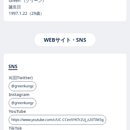
Green
（グリーン）
誕生日
1997.1.22
（29歳）
WEBサイト・SNS
SNS
X(旧Twitter)
@greenkungz
Instagram
@greenkungz
YouTube
https://www.youtube.com/c/UC-CCen5YKTr2UJ_z20TIM3g
TikTok