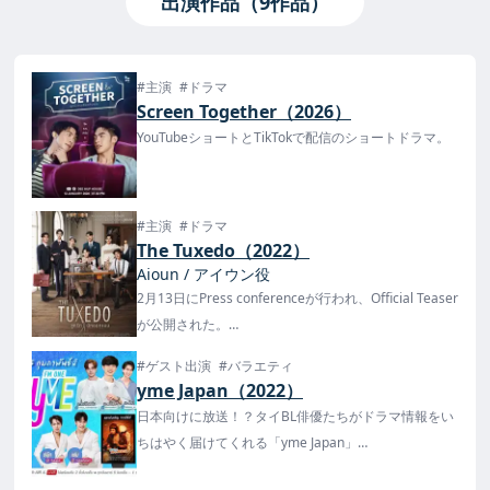
出演作品（9作品）
#主演
#ドラマ
Screen Together（2026）
YouTubeショートとTikTokで配信のショートドラマ。
#主演
#ドラマ
The Tuxedo（2022）
Aioun / アイウン役
2月13日にPress conferenceが行われ、Official Teaser
が公開された。
日本では楽天TVで4/1(金) 正午、第1話を配信開始、以
#ゲスト出演
#バラエティ
降毎週金曜正午に1話ずつ更新！
yme Japan（2022）
日本向けに放送！？タイBL俳優たちがドラマ情報をい
ちはやく届けてくれる「yme Japan」
タイの情報や、タイBLドラマの情報を日本語字幕付き