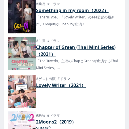
で配信！
#助演
#ドラマ
Something in my room（2022）
「TharnType」「Lovely Writer」のTee監督の最新
作。OxygenのSupanutが出演！
日本では2023年7月14日より楽天TVで配信が開始！
#主演
#ドラマ
Chapter of Green (Thai Mini Series)
（2021）
「The Tuxedo」主演のChapとGreenが出演するThai
Mini Series。
全12話でTikTokで配信！
#ゲスト出演
#ドラマ
Lovely Writer（2021）
#助演
#ドラマ
2Moons2（2019）
Sutee役