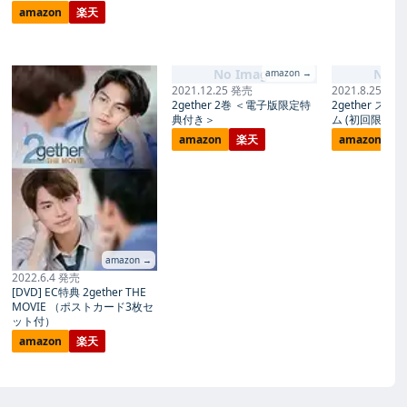
amazon
楽天
No Image
No I
amazon →
2021.12.25 発売
2021.8.25 発売
2gether 2巻 ＜電子版限定特
2gether ス
典付き＞
ム (初回限定盤)(
amazon
楽天
amazon
楽
amazon →
2022.6.4 発売
[DVD] EC特典 2gether THE
MOVIE （ポストカード3枚セ
ット付）
amazon
楽天