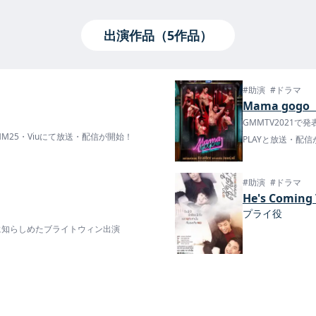
出演作品（5作品）
#助演
#ドラマ
Mama gogo
GMMTV2021で
MM25・Viuにて放送・配信が開始！
PLAYと放送・配
#助演
#ドラマ
He's Com
プライ役
界に知らしめたブライトウィン出演