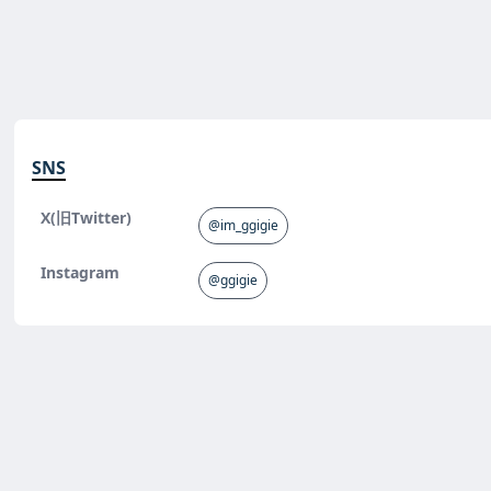
SNS
X(旧Twitter)
@im_ggigie
Instagram
@ggigie