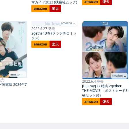
amazon
楽天
マガイド2023 (扶桑社ムック)
amazon
楽天
No Image
amazon →
2022.6.27 発売
2gether 3巻 (クランチコミッ
クス)
amazon
楽天
amazon →
amazon →
 発売
2022.6.4 発売
関東版 2024年7
[Blu-ray] EC特典 2gether
THE MOVIE （ポストカード3
枚セット付）
amazon
楽天