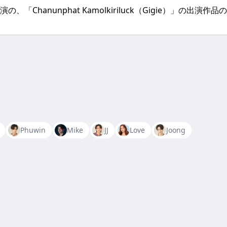
どに出演の、「Chanunphat Kamolkiriluck（Gigie）」
Phuwin
Mike
JJ
Love
Joong