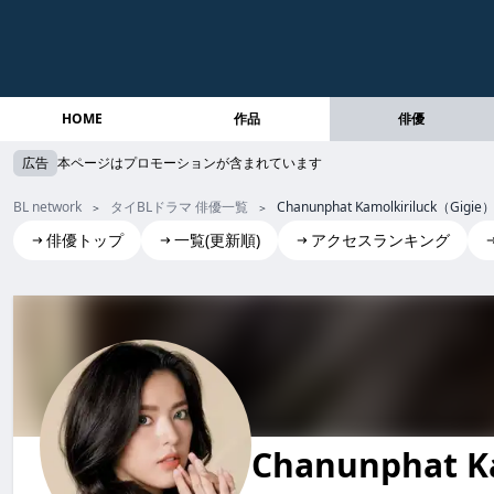
HOME
作品
俳優
広告
本ページはプロモーションが含まれています
BL network
タイBLドラマ 俳優一覧
Chanunphat Kamolkiriluck（Gigie
俳優トップ
一覧(更新順)
アクセスランキング
Chanunphat Kamolkiriluck(Gigie)
Chanunphat Ka