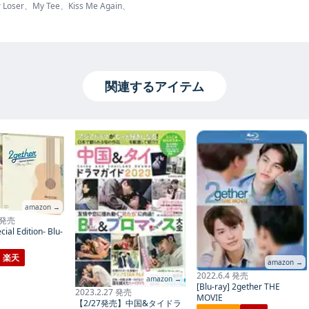
oser、My Tee、Kiss Me Again、
関連するアイテム
amazon →
5 発売
ial Edition- Blu-
楽天
amazon →
2022.6.4 発売
amazon →
[Blu-ray] 2gether THE
2023.2.27 発売
MOVIE
【2/27発売】中国&タイドラ