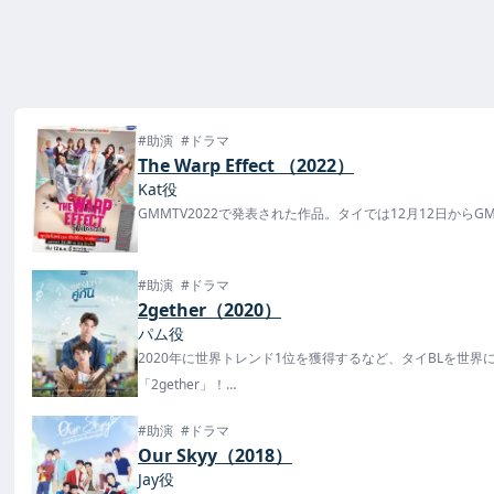
#助演
#ドラマ
The Warp Effect （2022）
Kat役
GMMTV2022で発表された作品。タイでは12月12日からG
#助演
#ドラマ
2gether（2020）
パム役
2020年に世界トレンド1位を獲得するなど、タイBLを世
「2gether」！
2021年6月4日には「2gether THE MOVIE」も公開決定！
#助演
#ドラマ
Our Skyy（2018）
Jay役