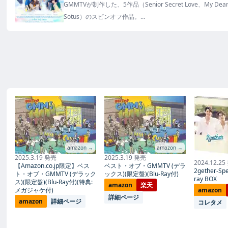
GMMTVが制作した、5作品（Senior Secret Love、My Dear L
Sotus）のスピンオフ作品。
2021年3月31日にDVDセットが発売！
amazon →
amazon →
2025.3.19 発売
2025.3.19 発売
2024.12.2
【Amazon.co.jp限定】ベス
ベスト・オブ・GMMTV (デラ
2gether-Spec
ト・オブ・GMMTV (デラック
ックス)(限定盤)(Blu-Ray付)
ray BOX
ス)(限定盤)(Blu-Ray付)(特典:
amazon
楽天
メガジャケ付)
amazon
詳細ページ
amazon
詳細ページ
コレタメ