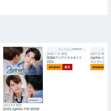
No Image
No I
amazon →
2022.1.31 発売
2021.9.18 発売
韓国&アジアドラマガイド
2gether 公
2022
ァンブック
amazon
楽天
amazon
amazon →
2022.6.4 発売
[DVD] 2gether THE MOVIE