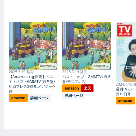
amazon →
amazon →
2025.3.19 発売
2025.3.19 発売
【Amazon.co.jp限定】ベス
ベスト・オブ・GMMTV (通常
ト・オブ・GMMTV (通常盤/
盤/初回プレス)
2024.7.10
初回プレス)(特典:メガジャケ
amazon
楽天
週刊TVガイド
付)
月19日号
詳細ページ
amazon
詳細ページ
amazon