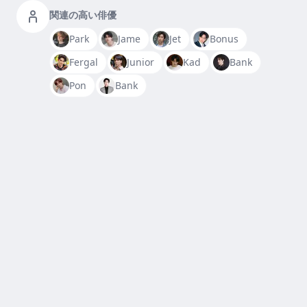
関連の高い俳優
Park
Jame
Jet
Bonus
Fergal
Junior
Kad
Bank
Pon
Bank