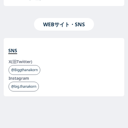
WEBサイト・SNS
SNS
X(旧Twitter)
@Biggthanakorn
Instagram
@big.thanakorn