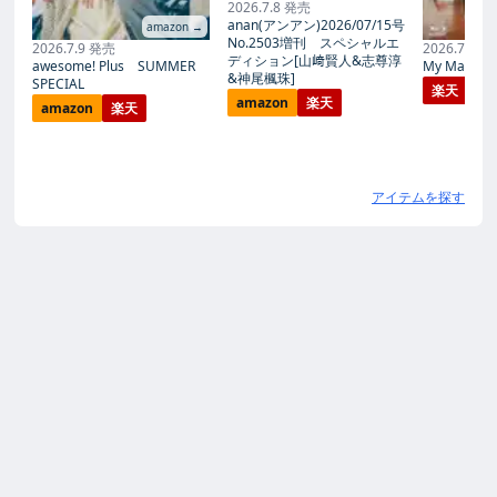
2026.7.8 発売
anan(アンアン)2026/07/15号
amazon →
No.2503増刊 スペシャルエ
2026.7.9 発売
2026.7.27
ディション[山﨑賢人&志尊淳
awesome! Plus SUMMER
My Magic Pr
&神尾楓珠]
SPECIAL
楽天
amazon
楽天
amazon
楽天
アイテムを探す