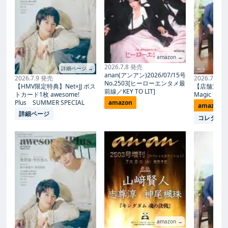
amazon →
2026.7.8 発売
詳細ページ →
anan(アンアン)2026/07/15号
2026.7.9 発売
2026.7.27
No.2503[ヒーローエンタメ最
【HMV限定特典】Net×JJ ポス
【店舗別限
前線／KEY TO LIT]
トカード1枚 awesome!
Magic Proph
Plus SUMMER SPECIAL
amazon
amazon
詳細ページ
コレタメ
amazon →