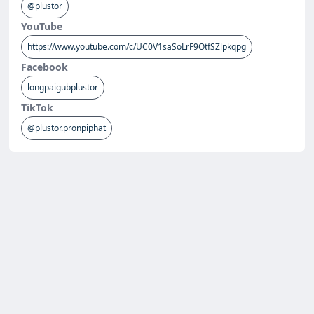
@plustor
YouTube
https://www.youtube.com/c/UC0V1saSoLrF9OtfSZlpkqpg
Facebook
longpaigubplustor
TikTok
@plustor.pronpiphat