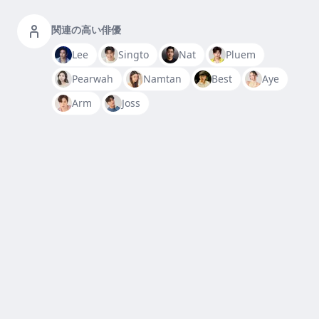
関連の高い俳優
Lee
Singto
Nat
Pluem
Pearwah
Namtan
Best
Aye
Arm
Joss