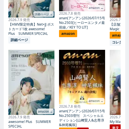
amazon →
2026.7.8 発売
詳細ページ →
anan(アンアン)2026/07/15号
2026.7.9 発売
2026.7.27
No.2503[ヒーローエンタメ最
【HMV限定特典】Net×JJ ポス
【店舗別限
前線／KEY TO LIT]
トカード1枚 awesome!
Magic Proph
Plus SUMMER SPECIAL
amazon
amazon
詳細ページ
コレタメ
amazon →
2026.7.8 発売
anan(アンアン)2026/07/15号
amazon →
No.2503増刊 スペシャルエ
2026.7.9 発売
2026.7.27
ディション[山﨑賢人&志尊淳
awesome! Plus SUMMER
My Magic Pr
&神尾楓珠]
SPECIAL
楽天