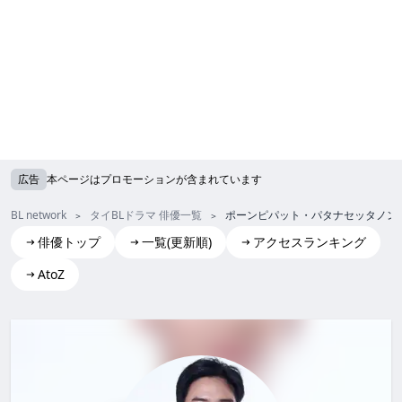
広告
本ページはプロモーションが含まれています
BL network
タイBLドラマ 俳優一覧
ポーンピパット・パタナセッタノン
俳優トップ
一覧(更新順)
アクセスランキング
AtoZ
Pronpiphat Pattanasettanon(Plustor)
ポーンピパット・パタナセッタノン (プラスター)