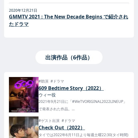
2020年12月21日
GMMTV 2021 : The New Decade Begins で紹介され
たドラマ
出演作品（6作品）
#助演
#ドラマ
609 Bedtime Story（2022）
ウィー役
2021年9月21日に「#WeTVORIGINAL2022LINEUP」
で発表された作品。
タイでは12月2日から毎週金曜20:00(タイ時間)より
#ゲスト出演
#ドラマ
WeTVで配信！
Check Out（2022）
日本では楽天TVで12/2(金)22時（日本時間）より、タ
タイでは2022年6月11日より毎週土曜22:30(タイ時間)