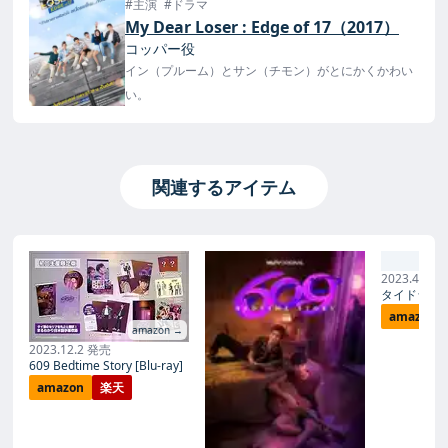
#主演
#ドラマ
My Dear Loser : Edge of 17（2017）
コッパー役
イン（プルーム）とサン（チモン）がとにかくかわい
い。
関連するアイテム
No
2023.4.4 
タイドラマガイ
amazon
amazon →
2023.12.2 発売
609 Bedtime Story [Blu-ray]
amazon
楽天