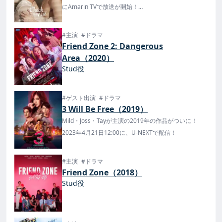
イ本国と同時配信開始！
にAmarin TVで放送が開始！
7月21日にYouTubeで配信が開始。TV versionは無料
で、Uncut VersionはYouTubeのメンバーシップ(有料)
#主演
#ドラマ
に加入で視聴が可能！
Friend Zone 2: Dangerous
Area（2020）
Stud役
#ゲスト出演
#ドラマ
3 Will Be Free（2019）
Mild・Joss・Tayが主演の2019年の作品がついに！
2023年4月21日12:00に、U-NEXTで配信！
#主演
#ドラマ
Friend Zone（2018）
Stud役