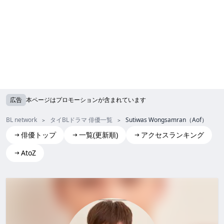
広告
本ページはプロモーションが含まれています
BL network
タイBLドラマ 俳優一覧
Sutiwas Wongsamran（Aof）
俳優トップ
一覧(更新順)
アクセスランキング
AtoZ
Sutiwas Wongsamran(Aof)