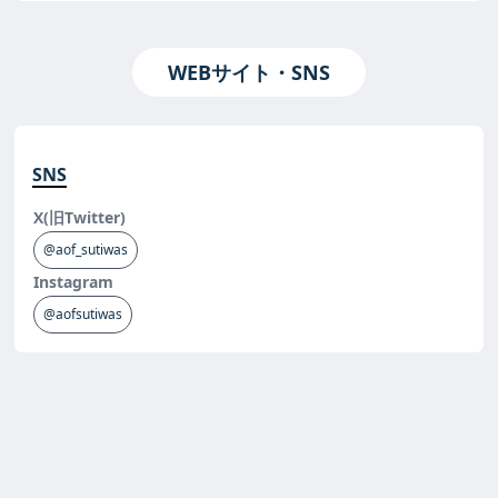
WEBサイト・SNS
SNS
X(旧Twitter)
@aof_sutiwas
Instagram
@aofsutiwas