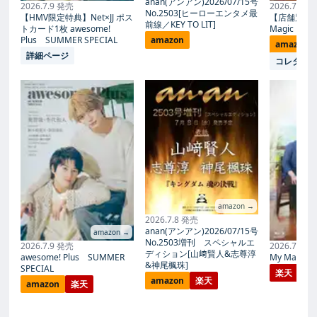
anan(アンアン)2026/07/15号
2026.7.9 発売
2026.7.27
No.2503[ヒーローエンタメ最
【HMV限定特典】Net×JJ ポス
【店舗別限
前線／KEY TO LIT]
トカード1枚 awesome!
Magic Proph
Plus SUMMER SPECIAL
amazon
amazon
詳細ページ
コレタメ
amazon →
2026.7.8 発売
anan(アンアン)2026/07/15号
amazon →
No.2503増刊 スペシャルエ
2026.7.9 発売
2026.7.27
ディション[山﨑賢人&志尊淳
awesome! Plus SUMMER
My Magic Pr
&神尾楓珠]
SPECIAL
楽天
amazon
楽天
amazon
楽天