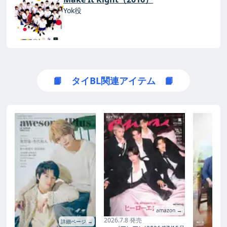
Yok役
📙 タイBL関連アイテム 📙
amazon →
2026.7.8 発売
詳細ページ →