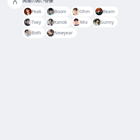
関連の高い俳優
Peak
Boom
Ohm
Beam
Toey
Kanok
Mix
Sunny
Both
Newyear