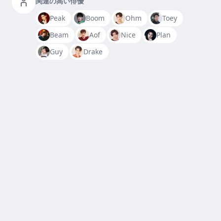
関連の高い俳優
Peak
Boom
Ohm
Toey
Beam
Aof
Nice
Plan
Guy
Drake