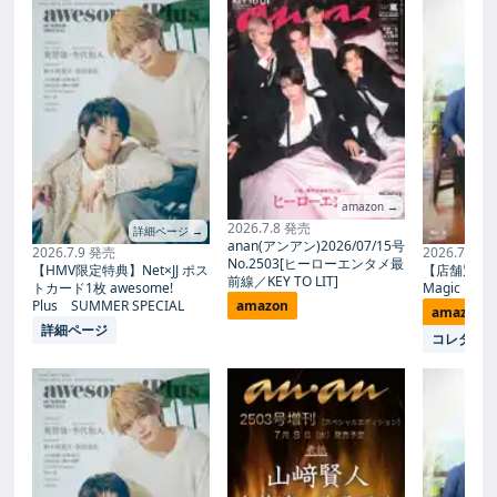
amazon →
2026.7.8 発売
詳細ページ →
anan(アンアン)2026/07/15号
2026.7.9 発売
2026.7.27
No.2503[ヒーローエンタメ最
【HMV限定特典】Net×JJ ポス
【店舗別限
前線／KEY TO LIT]
トカード1枚 awesome!
Magic Proph
Plus SUMMER SPECIAL
amazon
amazon
詳細ページ
コレタメ