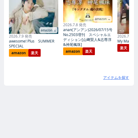
amazon →
2026.7.8 発売
anan(アンアン)2026/07/15号
amazon →
No.2503増刊 スペシャルエ
2026.7.9 発売
2026.7.27
ディション[山﨑賢人&志尊淳
awesome! Plus SUMMER
My Magic Pr
&神尾楓珠]
SPECIAL
楽天
amazon
楽天
amazon
楽天
アイテムを探す