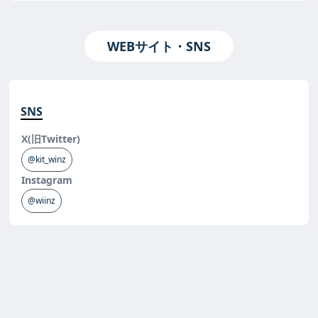
WEBサイト・SNS
SNS
X(旧Twitter)
@kit_winz
Instagram
@wiinz