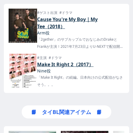
#ゲスト出演
#ドラマ
Cause You're My Boy｜My
Tee（2018）
Arm役
「2gether」のサブカップルでおなじみのDrakeと
Frankが主演！2021年7月23日よりU-NEXTで配信開
始！
#主演
#ドラマ
Make It Right 2（2017）
Nine役
「Make It Right」の続編。日本向けの公式配信がなさ
そう。。。
📙 タイBL関連アイテム 📙