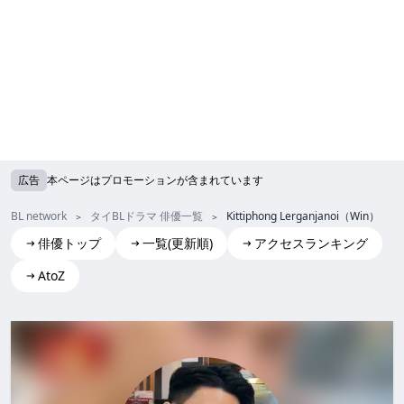
広告
本ページはプロモーションが含まれています
BL network
タイBLドラマ 俳優一覧
Kittiphong Lerganjanoi（Win）
俳優トップ
一覧(更新順)
アクセスランキング
AtoZ
Kittiphong Lerganjanoi(Win)