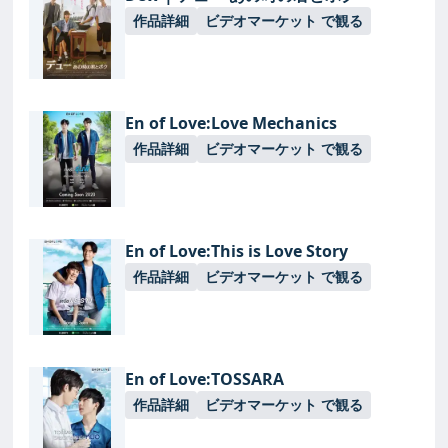
作品詳細
ビデオマーケット で観る
En of Love:Love Mechanics
作品詳細
ビデオマーケット で観る
En of Love:This is Love Story
作品詳細
ビデオマーケット で観る
En of Love:TOSSARA
作品詳細
ビデオマーケット で観る