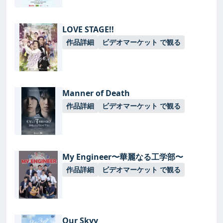
LOVE STAGE!!
作品詳細
ビデオマーケット で観る
Manner of Death
作品詳細
ビデオマーケット で観る
My Engineer〜華麗なる工学部〜
作品詳細
ビデオマーケット で観る
Our Skyy