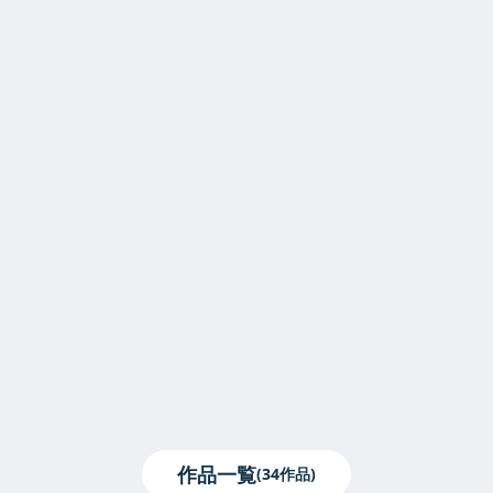
作品一覧
(34作品)