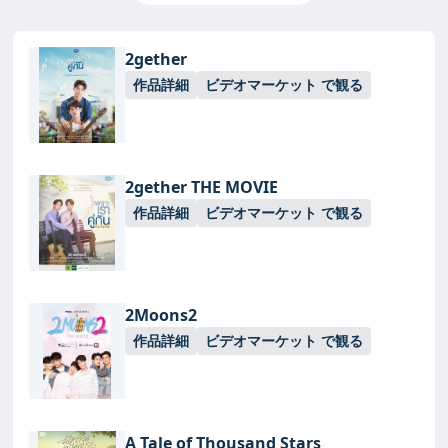
2gether
作品詳細
ビデオマーケット で観る
2gether THE MOVIE
作品詳細
ビデオマーケット で観る
2Moons2
作品詳細
ビデオマーケット で観る
A Tale of Thousand Stars