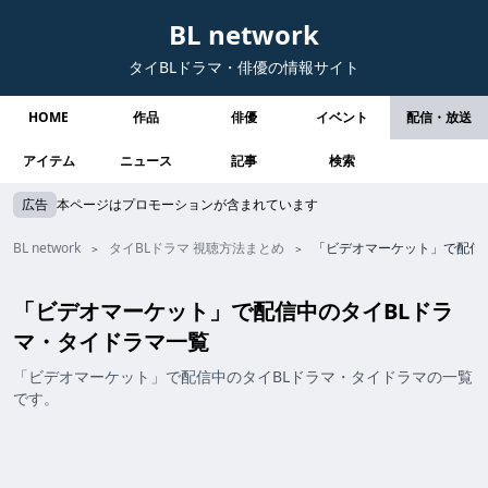
BL network
タイBLドラマ・俳優の情報サイト
HOME
作品
俳優
イベント
配信・放送
アイテム
ニュース
記事
検索
広告
本ページはプロモーションが含まれています
BL network
タイBLドラマ 視聴方法まとめ
「ビデオマーケット」で配信
「ビデオマーケット」で配信中のタイBLドラ
マ・タイドラマ一覧
「ビデオマーケット」で配信中のタイBLドラマ・タイドラマの一覧
です。