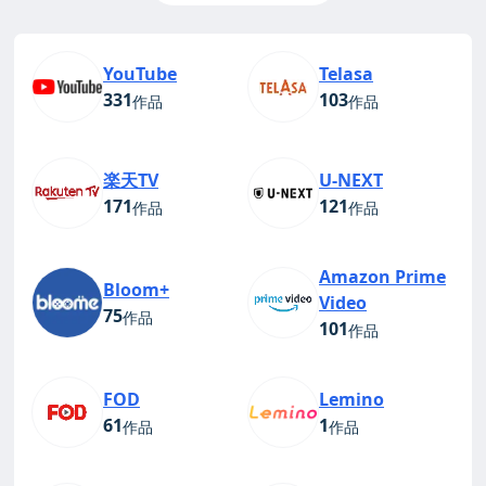
YouTube
Telasa
331
103
作品
作品
楽天TV
U-NEXT
171
121
作品
作品
Amazon Prime
Bloom+
Video
75
作品
101
作品
FOD
Lemino
61
1
作品
作品