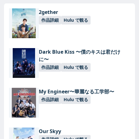
2gether
作品詳細
Hulu で観る
Dark Blue Kiss 〜僕のキスは君だけ
に〜
作品詳細
Hulu で観る
My Engineer〜華麗なる工学部〜
作品詳細
Hulu で観る
Our Skyy