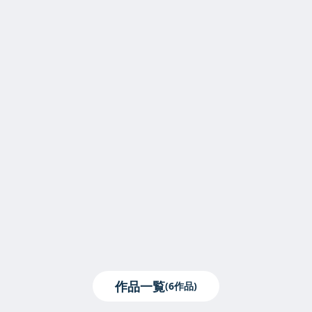
作品一覧
(6作品)