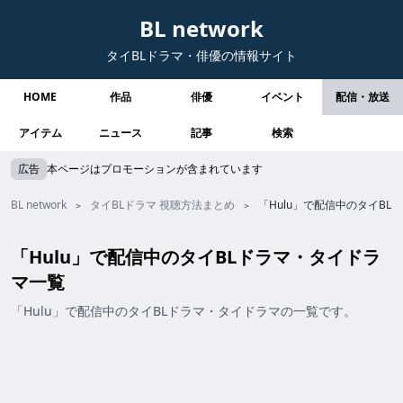
BL network
タイBLドラマ・俳優の情報サイト
HOME
作品
俳優
イベント
配信・放送
アイテム
ニュース
記事
検索
広告
本ページはプロモーションが含まれています
BL network
タイBLドラマ 視聴方法まとめ
「Hulu」で配信中のタイBL
「Hulu」で配信中のタイBLドラマ・タイドラ
マ一覧
「Hulu」で配信中のタイBLドラマ・タイドラマの一覧です。