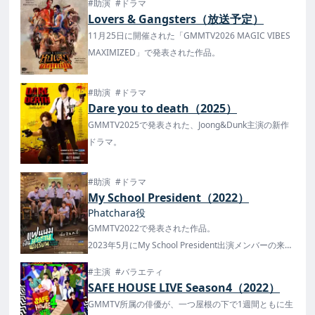
#助演
#ドラマ
Lovers & Gangsters（放送予定）
11月25日に開催された「GMMTV2026 MAGIC VIBES
MAXIMIZED」で発表された作品。
#助演
#ドラマ
Dare you to death（2025）
GMMTV2025で発表された、Joong&Dunk主演の新作
ドラマ。
#助演
#ドラマ
My School President（2022）
Phatchara役
GMMTV2022で発表された作品。
2023年5月にMy School President出演メンバーの来日
イベントが決定！
#主演
#バラエティ
SAFE HOUSE LIVE Season4（2022）
GMMTV所属の俳優が、一つ屋根の下で1週間ともに生