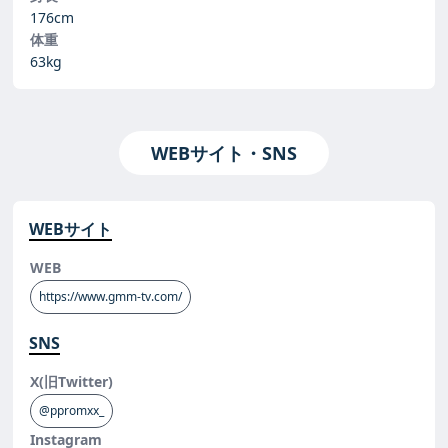
176cm
体重
63kg
WEBサイト・SNS
WEBサイト
WEB
https://www.gmm-tv.com/
SNS
X(旧Twitter)
@ppromxx_
Instagram