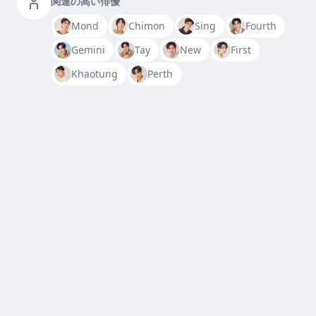
関連の高い俳優
Mond
Chimon
Sing
Fourth
Gemini
Tay
New
First
Khaotung
Perth