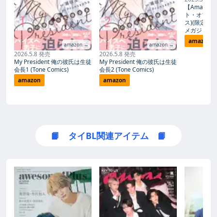
【Amazon.
ト・オブ・G
ス)(限定盤)(B
メガジャケ付
amazon
amazon →
amazon →
2026.5.8 発売
2026.5.8 発売
My President 俺の彼氏は生徒
My President 俺の彼氏は生徒
会長1 (Tone Comics)
会長2 (Tone Comics)
amazon
amazon
📙 タイBL関連アイテム 📙