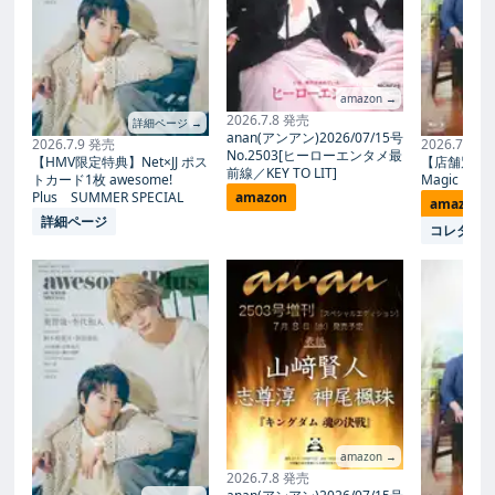
amazon →
2026.7.8 発売
詳細ページ →
anan(アンアン)2026/07/15号
2026.7.9 発売
2026.7.27
No.2503[ヒーローエンタメ最
【HMV限定特典】Net×JJ ポス
【店舗別限
前線／KEY TO LIT]
トカード1枚 awesome!
Magic Proph
Plus SUMMER SPECIAL
amazon
amazon
詳細ページ
コレタメ
amazon →
2026.7.8 発売