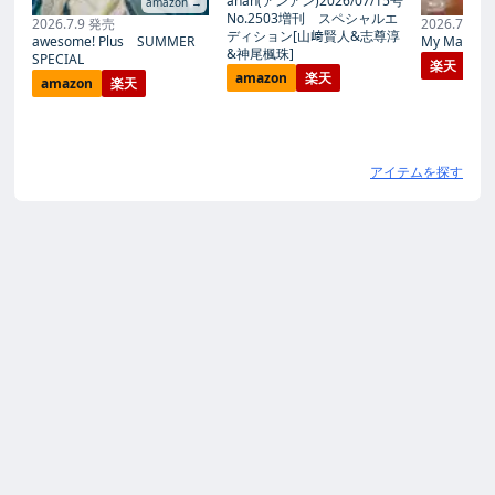
anan(アンアン)2026/07/15号
amazon →
No.2503増刊 スペシャルエ
2026.7.9 発売
2026.7.27
ディション[山﨑賢人&志尊淳
awesome! Plus SUMMER
My Magic Pr
&神尾楓珠]
SPECIAL
楽天
amazon
楽天
amazon
楽天
アイテムを探す