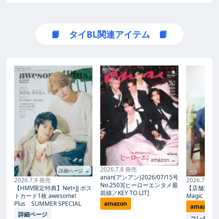
アジア公式)
📙 タイBL関連アイテム 📙
amazon →
2026.7.8 発売
詳細ページ →
anan(アンアン)2026/07/15号
2026.7.9 発売
2026.7.27
No.2503[ヒーローエンタメ最
【HMV限定特典】Net×JJ ポス
【店舗別限
前線／KEY TO LIT]
トカード1枚 awesome!
Magic Proph
Plus SUMMER SPECIAL
amazon
amazon
詳細ページ
コレタメ