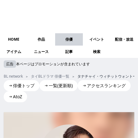
HOME
作品
俳優
イベント
配信・放送
アイテム
ニュース
記事
検索
広告
本ページはプロモーションが含まれています
BL network
タイBLドラマ 俳優一覧
タナチャイ・ウィチットウォントー
俳優トップ
一覧(更新順)
アクセスランキング
AtoZ
Tanutchai Vijitvongthong(Mond)
タナチャイ・ウィチットウォントーン (モン)