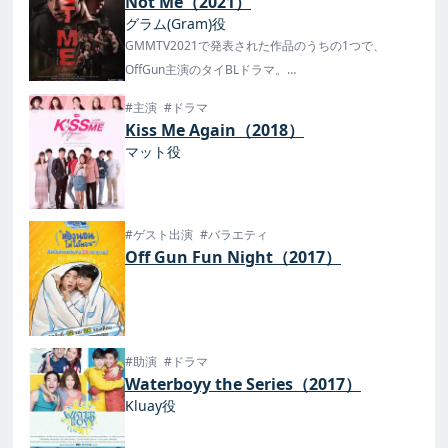
Not Me（2021）
グラム(Gram)役
GMMTV2021で発表された作品のうちの1つで、
OffGun主演のタイBLドラマ。
タイでは2021年12月12日からで放送・配信が開始さ
#主演
#ドラマ
れ、日本ではU-NEXTで配信中！
Kiss Me Again（2018）
マット役
#ゲスト出演
#バラエティ
Off Gun Fun Night（2017）
#助演
#ドラマ
Waterboyy the Series（2017）
Kluay役