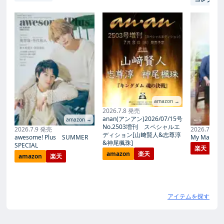
amazon →
2026.7.8 発売
anan(アンアン)2026/07/15号
amazon →
No.2503増刊 スペシャルエ
2026.7.9 発売
2026.7.27
ディション[山﨑賢人&志尊淳
awesome! Plus SUMMER
My Magic Pr
&神尾楓珠]
SPECIAL
楽天
amazon
楽天
amazon
楽天
アイテムを探す