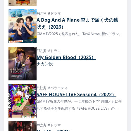
#助演
#ドラマ
A Dog And A Plane 空まで届く犬の遠
吠え（2026）
GMMTV2025で発表された、Tay&Newの新作ドラマ。
#助演
#ドラマ
My Golden Blood（2025）
ナカン役
#主演
#バラエティ
SAFE HOUSE LIVE Season4（2022）
GMMTV所属の俳優が、一つ屋根の下で1週間ともに生
活する様子を生配信する『SAFE HOUSE LIVE』の
Season4が8月22日に発表！
出演者は発表され、9月5日から配信が決定！
#助演
#ドラマ