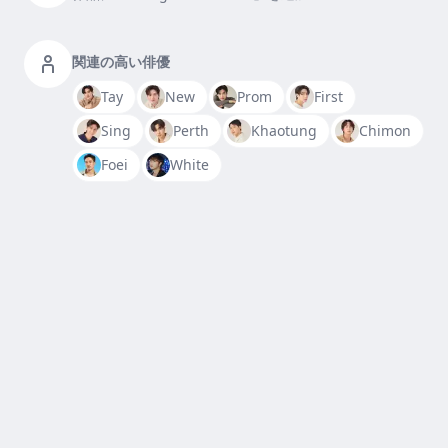
関連の高い俳優
Tay
New
Prom
First
Sing
Perth
Khaotung
Chimon
Foei
White