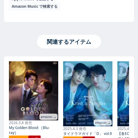
Amazon Music で検索する
関連するアイテム
amazon →
2026.3.8 発売
amazon →
My Golden Blood ［Blu-
2025.4.3 発売
2025.4.3 
ray］
タイドラマガイド「D」 vol.9
【各EC限定