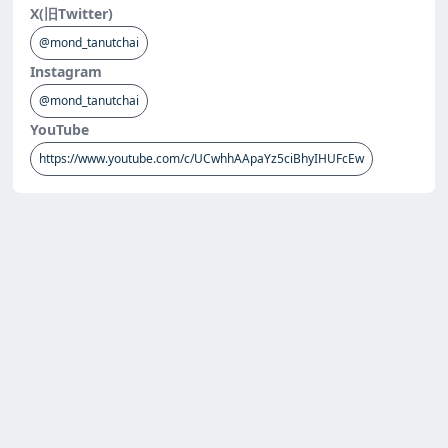
X(旧Twitter)
@mond_tanutchai
Instagram
@mond_tanutchai
YouTube
https://www.youtube.com/c/UCwhhAApaYz5ciBhyIHUFcEw