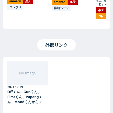
ダム1枚】
amazon
楽天
amazon
楽天
「D」 vol.9
コレタメ
詳細ページ
楽天
詳
7ネット
外部リンク
No Image
2021.12.19
Offくん、Gunくん、
Firstくん、Papangく
ん、Mondくんからメッ
セージが届きました
(twitter@U-NEXTタイ・