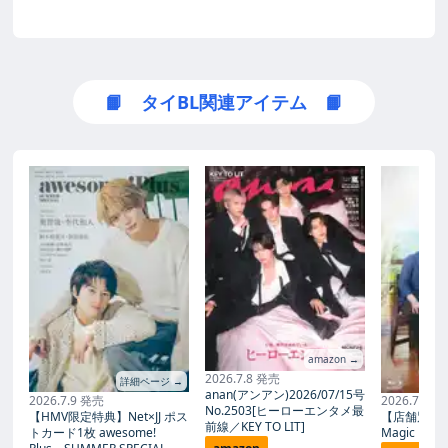
月6日 10時00分）タイの人気
ル役を務めたZee＆NuNew
様子を収めた永久保存
俳優集団・DOMUNDIが日本
や、Max＆Nat、Tutor＆
版“旅アルバム”!! | 株式
初の公式写真集を発売！ 初め
Yim、Net＆James、Jimmy＆
て尽くしの北海道＆東京散策
Tommyなど、人気俳優が多
会社東京ニュース通信社
を満喫するハッピーな様子を
数所属するタイの俳優集団・
のプレスリリース
収めた永久保存版“旅アルバ
DOMUNDI初の日本公式写真
📙 タイBL関連アイテム 📙
ム”!!
集「Twinkle」が、本日8月6
日に発売。今年2月に北海
[&hellip;]
amazon →
2026.7.8 発売
詳細ページ →
anan(アンアン)2026/07/15号
2026.7.9 発売
2026.7.27
No.2503[ヒーローエンタメ最
【HMV限定特典】Net×JJ ポス
【店舗別限
前線／KEY TO LIT]
トカード1枚 awesome!
Magic Proph