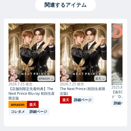
関連するアイテム
amazon →
楽天 →
2026.7.25 発売
2026.7.25 発売
2025.8.26
【店舗別限定先着特典】The
The Next Prince (初回生産限
【各EC特
Next Prince Blu-ray 初回生産
定版)
ド「D」 vol.
限定版
楽天
詳細ページ
詳細ペー
amazon
楽天
コレタメ
詳細ページ