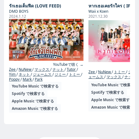
รักเธอเต็มฟีด (LOVE FEED)
หากเธอเคยรักใคร ( IF YO
DMD BOYS
Waii x Koen
2024.1.12
2021.12.30
YouTubeで聴く →
Yo
Zee
NuNew
マックス
ナット
Tutor
Zee
NuNew
トミー
ジミ
Yim
ネット
ジェームス
ジミー
トミー
ェームス
マックス
ナット
Poppy
Mark
Park
YouTube Music で検索する
YouTube Music で検索する
Spotify で検索する
Spotify で検索する
Apple Music で検索する
Apple Music で検索する
Amazon Music で検索する
Amazon Music で検索する