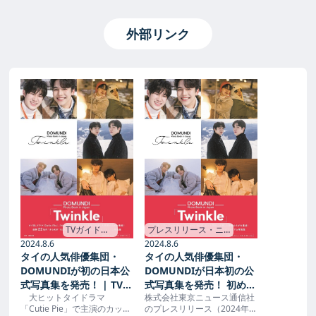
外部リンク
プレスリリース・ニ
TVガイド
ュースリリース配信
Web →
2024.8.6
2024.8.6
シェアNo.1｜PR
タイの人気俳優集団・
タイの人気俳優集団・
TIMES →
DOMUNDIが日本初の公
DOMUNDIが初の日本公
式写真集を発売！ 初めて
式写真集を発売！ | TVガ
株式会社東京ニュース通信社
大ヒットタイドラマ
尽くしの北海道＆東京散
イドWeb
のプレスリリース（2024年8
「Cutie Pie」で主演のカップ
策を満喫するハッピーな