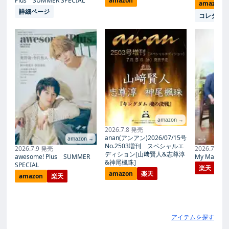
Plus SUMMER SPECIAL
amazon
amazon
詳細ページ
コレタメ
amazon →
2026.7.8 発売
anan(アンアン)2026/07/15号
amazon →
No.2503増刊 スペシャルエ
2026.7.9 発売
2026.7.27
ディション[山﨑賢人&志尊淳
awesome! Plus SUMMER
My Magic Pr
&神尾楓珠]
SPECIAL
楽天
amazon
楽天
amazon
楽天
アイテムを探す