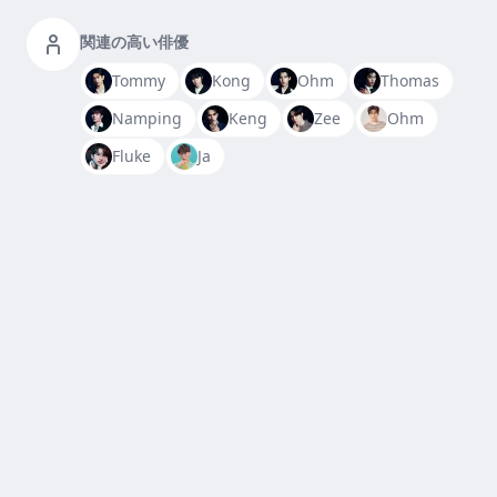
関連の高い俳優
Tommy
Kong
Ohm
Thomas
Namping
Keng
Zee
Ohm
Fluke
Ja