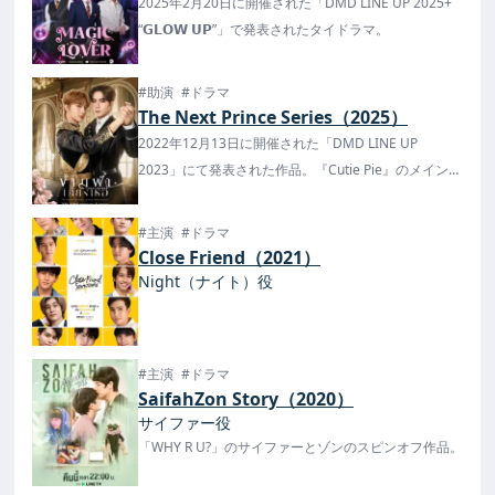
2025年2月20日に開催された「DMD LINE UP 2025+
“𝗚𝗟𝗢𝗪 𝗨𝗣”」で発表されたタイドラマ。
#助演
#ドラマ
The Next Prince Series（2025）
2022年12月13日に開催された「DMD LINE UP
2023」にて発表された作品。『Cutie Pie』のメインカ
ップルのZeeとNuNewが主演！
#主演
#ドラマ
Close Friend（2021）
Night（ナイト）役
#主演
#ドラマ
SaifahZon Story（2020）
サイファー役
「WHY R U?」のサイファーとゾンのスピンオフ作品。