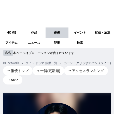
HOME
作品
俳優
イベント
配信・放送
アイテム
ニュース
記事
検索
広告
本ページはプロモーションが含まれています
BL network
タイBLドラマ 俳優一覧
カーン・クリッサナパン（ジミー）
俳優トップ
一覧(更新順)
アクセスランキング
AtoZ
Karn Kritsanaphan(Jimmy)
カーン・クリッサナパン (ジミー)