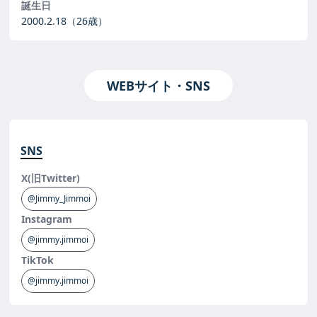
誕生日
2000.2.18
（26歳）
WEBサイト・SNS
SNS
X(旧Twitter)
@Jimmy_Jimmoi
Instagram
@jimmy.jimmoi
TikTok
@jimmy.jimmoi