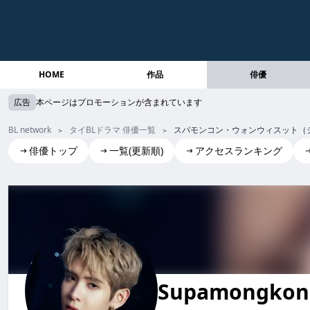
HOME
作品
俳優
広告
本ページはプロモーションが含まれています
BL network
タイBLドラマ 俳優一覧
スパモンコン・ウォンウィスット（
俳優トップ
一覧(更新順)
アクセスランキング
Supamongkon Wongwisut(James)
スパモンコン・ウォンウィスット (ジェームス)
Supamongkon 