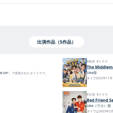
出演作品（5作品）
#助演
#ドラマ
The Middlem
Uea役
𝗢𝗪 𝗨𝗣”」で発表されたタイドラマ。
タイで2023年11
#主演
#ドラマ
Bed Friend 
Uea（ウエ）役
タイでは2023年2月