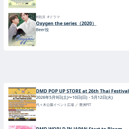
#助演
#ドラマ
Oxygen the series（2020）
Beer役
DMD POP UP STORE at 26th Thai Festival
2026年5月9日(土)〜10日(日)・5月12日(火)
代々木公園イベント広場
／ 豊洲PIT
DMD WORLD IN JAPAN Start to Bloom