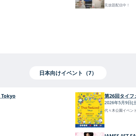
見放題配信中！
日本向けイベント（7）
 Tokyo
第26回タイフ
2026年5月9日(
代々木公園イベン
JAMES 1ST F