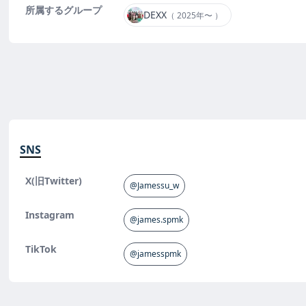
所属するグループ
DEXX
（ 2025年〜 ）
SNS
X(旧Twitter)
@Jamessu_w
Instagram
@james.spmk
TikTok
@jamesspmk