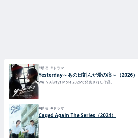
#助演
#ドラマ
Yesterday～あの日刻んだ愛の痕～（2026）
WeTV Always More 2026で発表された作品。
#助演
#ドラマ
Caged Again The Series（2024）