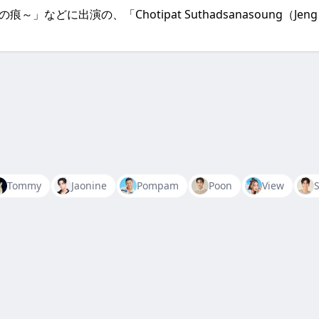
愛の痕～」などに出演の、「Chotipat Suthadsanasoun
Tommy
Jaonine
Pompam
Poon
View