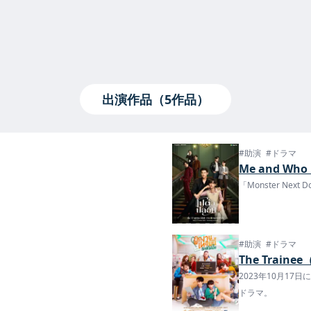
出演作品（5作品）
#助演
#ドラマ
Me and Wh
「Monster Nex
#助演
#ドラマ
The Trainee
2023年10月17日
ドラマ。