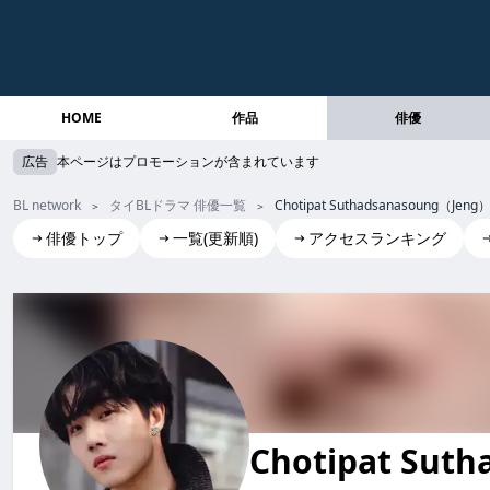
HOME
作品
俳優
広告
本ページはプロモーションが含まれています
BL network
タイBLドラマ 俳優一覧
Chotipat Suthadsanasoung（Jeng
俳優トップ
一覧(更新順)
アクセスランキング
Chotipat Suthadsanasoung(Jeng)
Chotipat Suth