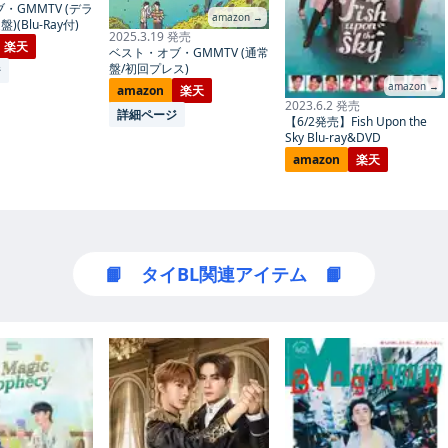
・GMMTV (デラ
amazon →
)(Blu-Ray付)
2025.3.19 発売
楽天
ベスト・オブ・GMMTV (通常
盤/初回プレス)
ジ
amazon →
amazon
楽天
2023.6.2 発売
詳細ページ
【6/2発売】Fish Upon the
Sky Blu-ray&DVD
amazon
楽天
📙 タイBL関連アイテム 📙