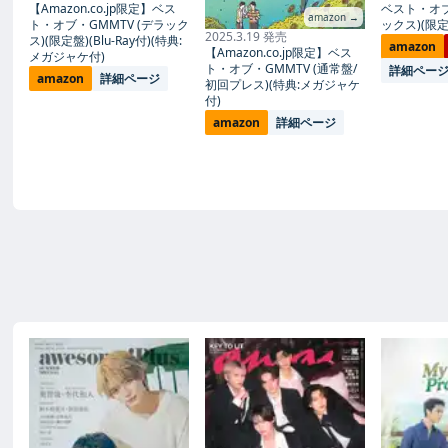
【Amazon.co.jp限定】ベス
ベスト・オブ
amazon →
ト・オブ・GMMTV (デラック
ックス)(限定盤
2025.3.19 発売
ス)(限定盤)(Blu-Ray付)(特典:
amazon
【Amazon.co.jp限定】ベス
メガジャケ付)
ト・オブ・GMMTV (通常盤/
詳細ペー
amazon
詳細ページ
初回プレス)(特典:メガジャケ
付)
amazon
詳細ページ