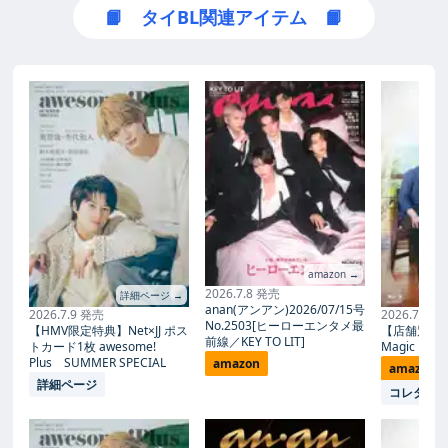
📙 タイBL関連アイテム 📙
amazon →
2026.7.8 発売
詳細ページ →
anan(アンアン)2026/07/15号
2026.7.9 発売
2026.7.27
No.2503[ヒーローエンタメ最
【HMV限定特典】Net×JJ ポス
【店舗別限
前線／KEY TO LIT]
トカード1枚 awesome!
Magic Proph
Plus SUMMER SPECIAL
amazon
amazon
詳細ページ
コレタメ