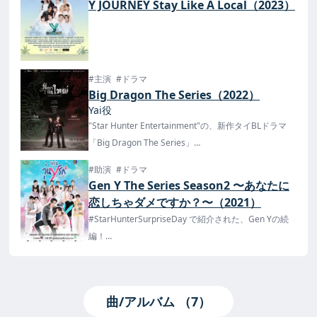
Y JOURNEY Stay Like A Local（2023）
#主演
#ドラマ
Big Dragon The Series（2022）
Yai役
"Star Hunter Entertainment"の、新作タイBLドラマ
「Big Dragon The Series」
タイでは2022年10月8日(土)よりONE31とiQIYIで放
#助演
#ドラマ
送・配信が決定！
Gen Y The Series Season2 〜あなたに
恋しちゃダメですか？〜（2021）
#StarHunterSurpriseDay で紹介された、Gen Yの続
編！
12月21日より放送が開始！更に12月19日には記者会
見と、Trailerの公開も！
曲/アルバム （7）