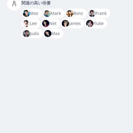
関連の高い俳優
Mos
Mark
Bonz
Frank
Lee
Net
James
Fluke
Judo
Max