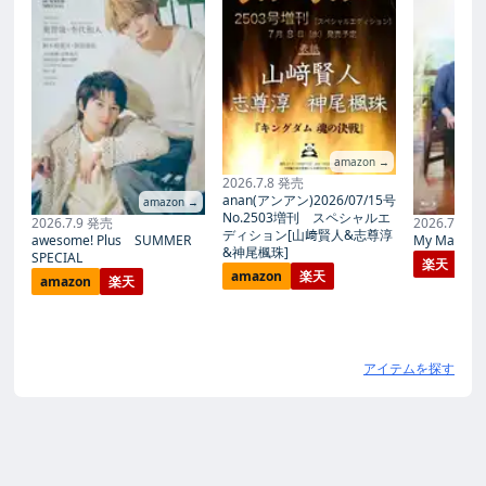
amazon →
2026.7.8 発売
anan(アンアン)2026/07/15号
amazon →
No.2503増刊 スペシャルエ
2026.7.9 発売
2026.7.27
ディション[山﨑賢人&志尊淳
awesome! Plus SUMMER
My Magic Pr
&神尾楓珠]
SPECIAL
楽天
amazon
楽天
amazon
楽天
アイテムを探す