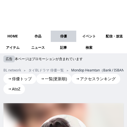
HOME
作品
俳優
イベント
配信・放送
アイテム
ニュース
記事
検索
広告
本ページはプロモーションが含まれています
BL network
タイBLドラマ 俳優一覧
Mondop Heamtan（Bank / ISBAN
俳優トップ
一覧(更新順)
アクセスランキング
AtoZ
Mondop Heamtan(Bank / ISBANKY)