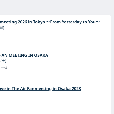
nmeeting 2026 in Tokyo 〜From Yesterday to You〜
日)
t FAN MEETING IN OSAKA
(土)
リーゼ
ove in The Air Fanmeeting in Osaka 2023