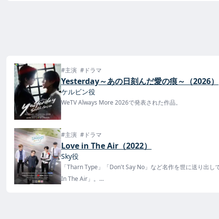
#主演
#ドラマ
Yesterday～あの日刻んだ愛の痕～（2026）
ケルビン役
WeTV Always More 2026で発表された作品。
#主演
#ドラマ
Love in The Air（2022）
Sky役
「Tharn Type」「Don't Say No」など名作を世に送り出
In The Air」。
タイでは2022年8月18日から毎週木曜日の23:00にチャンネ
定されている。
日本ではノーカット版が2023年2月23日から楽天TVで配