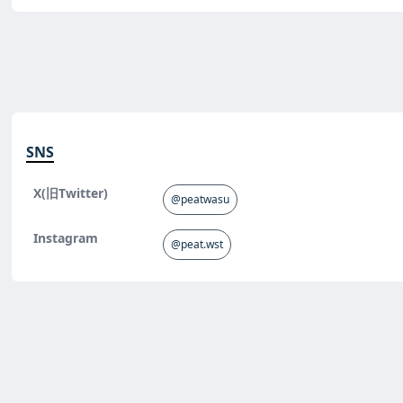
SNS
X(旧Twitter)
@peatwasu
Instagram
@peat.wst