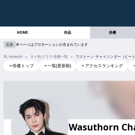
HOME
作品
俳優
広告
本ページはプロモーションが含まれています
BL network
タイBLドラマ 俳優一覧
ワストーン･チャイジンダー（ピー
俳優トップ
一覧(更新順)
アクセスランキング
Wasuthorn Chaijinda(Peat)
ワストーン･チャイジンダー (ピート)
Wasuthorn Cha