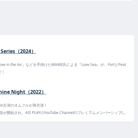
e Series（2024）
Love in the Air』などを手掛けたMAME氏による『Love Sea』が、FortとPeat
定！
hine Night（2022）
t Again主演のオムフルが再共演！
信が開始され、AIS PLAYのYouTube Channelのプレミアムメンバーシップ(月
本からも視聴は可能(2022/7/6時点)。