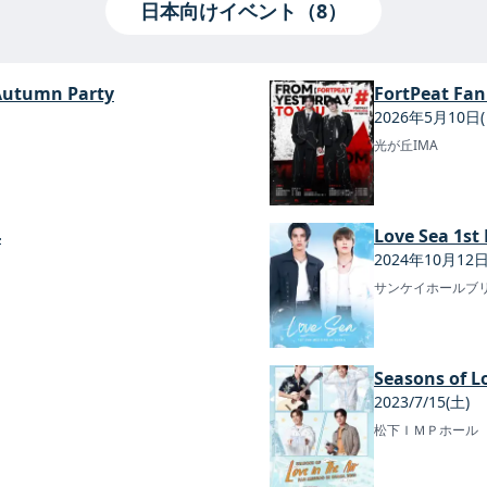
日本向けイベント（8）
Autumn Party
FortPeat Fa
2026年5月10日(
光が丘IMA
4
Love Sea 1s
2024年10月12日
サンケイホールブ
Seasons of L
2023/7/15(土)
松下ＩＭＰホール