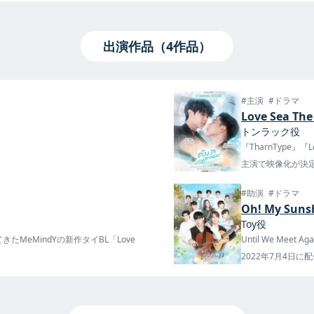
出演作品（4作品）
#主演
#ドラマ
Love Sea Th
トンラック役
『TharnType』『
主演で映像化が決
#助演
#ドラマ
Oh! My Suns
Toy役
してきたMeMindYの新作タイBL「Love
Until We Mee
2022年7月4日に配
ルGMM25で放送、iQIYIで配信が予
額790円)に登録で日
信が開始。一話目は無料！