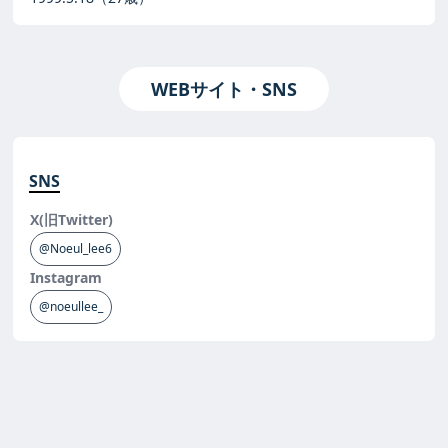
WEBサイト・SNS
SNS
X(旧Twitter)
@Noeul_lee6
Instagram
@noeullee_