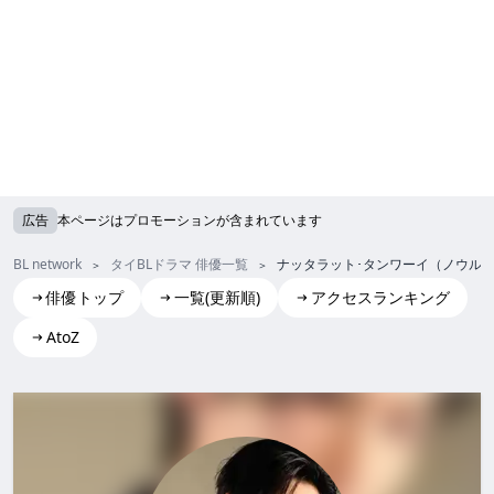
広告
本ページはプロモーションが含まれています
BL network
タイBLドラマ 俳優一覧
ナッタラット･タンワーイ（ノウル
俳優トップ
一覧(更新順)
アクセスランキング
AtoZ
Nuttarat Tangwai(Noeul)
ナッタラット･タンワーイ (ノウル)