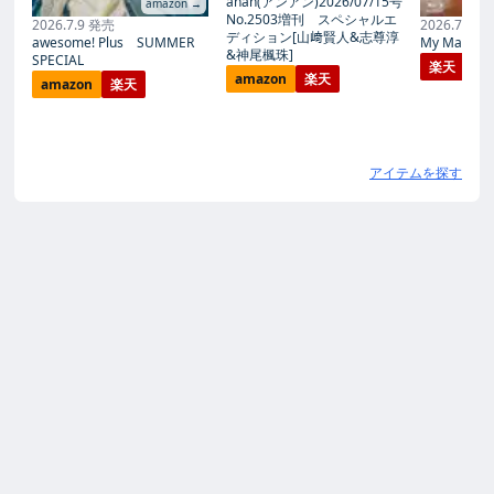
anan(アンアン)2026/07/15号
amazon →
No.2503増刊 スペシャルエ
2026.7.9 発売
2026.7.27
ディション[山﨑賢人&志尊淳
awesome! Plus SUMMER
My Magic Pr
&神尾楓珠]
SPECIAL
楽天
amazon
楽天
amazon
楽天
アイテムを探す