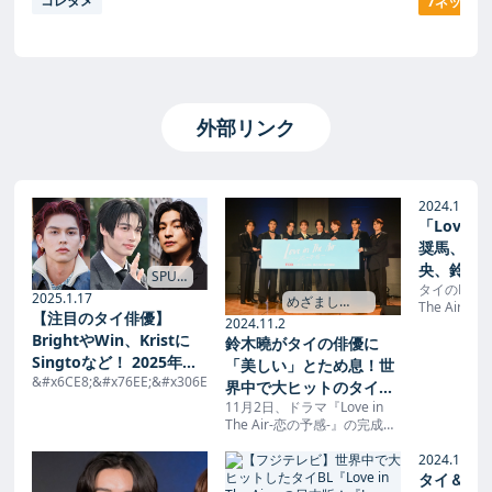
コレタメ
7ネット
外部リンク
2024.11.3
「Love in
奨馬、濱
央、鈴木
SPUR
タイのBLドラ
ストとト
→
2025.1.17
めざまし
The Air
レポート）
【注目のタイ俳優】
media →
2024.11.2
マ「Love in
ー
BrightやWin、Kristに
鈴木曉がタイの俳優に
感-」が本日
配信スター
Singtoなど！ 2025年も
「美しい」とため息！世
レス発表会が
&#x6CE8;&#x76EE;&#x306E;&#x30BF;&#x30A4;&#x4FF3;&#x512A;&#x309
動向を追いたいスター13
界中で大ヒットのタイBL
京・ベルサ
名を総覧 - セレブリティ
11月2日、ドラマ『Love in
ドラマ『Love in The
われ、日本
The Air-恋の予感-』の完成披
スナップ | SPUR
Air』日本版キャストとタ
奨馬、濱屋拓斗
海
露発表会が行われ、主演を務
イ版キャストが勢ぞろ
NA
め...
2024.11.4
い！ | めざましmedia
タイ＆日