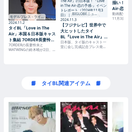
揃い！『Lov
Air-恋の
BIGLOBEニュー
動画配信サー
ート - 海
モデルプレス - ライフ
ス →
11月3日よ
2024.11.3
スタイル・ファッシ
2024.11.2
ドラマの日本
【フジテレビ】世界中で
ョンエンタメニュー
タイBL「Love in The
in The A
大ヒットしたタイ
ス →
先行配信中
Air」本国＆日本版キャス
BL『Love in The Air』
成記念プレ
ト集結 7ORDER長妻怜央
日本版、タイ版のキャスト一
れ、南雲奨
の日本版！『Love in
7ORDERの長妻怜央と
「もう出るしかない」出
堂に会し完成記念プレス発表
木曉、長妻
The Air-恋の予感-』イベ
WATWINGの鈴木曉が2日、
演の決め手になった相手
会を開催！日本版キャスト：
版キャスト
ントレポート（2024年11
東京・ベルサール羽田空港で
南雲奨馬、濱屋拓斗、長妻怜
た。
役とは【Love in The Air
行われたドラマ「Love in The
月3日）｜BIGLOBEニュ
央、鈴木曉、タイ版キャス
-恋の予感-】 - モデルプ
Air -恋の予感-」完成披露プレ
ト：BOSS（チャイカモン・
ース
ス発表会に出席。長妻が、鈴
レス
サームソンウィッタ…｜
木と共演する喜びを語った。
BIGLOBEニュース
📙 タイBL関連アイテム 📙