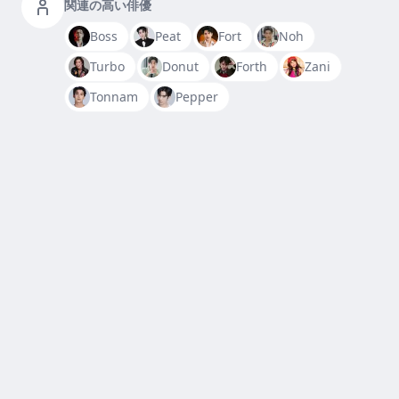
関連の高い俳優
Boss
Peat
Fort
Noh
Turbo
Donut
Forth
Zani
Tonnam
Pepper