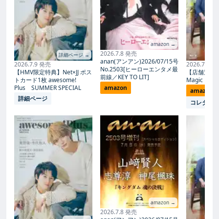
amazon →
2026.7.8 発売
詳細ページ →
anan(アンアン)2026/07/15号
2026.7.9 発売
2026.7.27
No.2503[ヒーローエンタメ最
【HMV限定特典】Net×JJ ポス
【店舗別限
前線／KEY TO LIT]
トカード1枚 awesome!
Magic Proph
Plus SUMMER SPECIAL
amazon
amazon
詳細ページ
コレタメ
amazon →
2026.7.8 発売