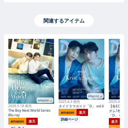
関連するアイテム
amazon →
amazon →
2025.4.3 発売
2025.4.3 
2026.5.18 発売
タイドラマガイド「D」 vol.9
【各EC限定
The Boy Next World Series
ダム1枚】
amazon
楽天
Blu-ray
「D」 vol.9
詳細ページ
amazon
楽天
楽天
詳