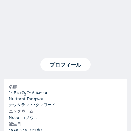
プロフィール
名前
โนอึล ณัฐรัชต์ ตังวาย
Nuttarat Tangwai
ナッタラット･タンワーイ
ニックネーム
Noeul
（ノウル）
誕生日
1999.5.18
（27歳）