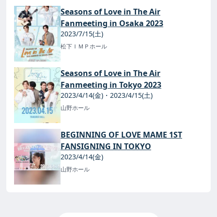
Seasons of Love in The Air
Fanmeeting in Osaka 2023
2023/7/15(土)
松下ＩＭＰホール
Seasons of Love in The Air
Fanmeeting in Tokyo 2023
2023/4/14(金)・2023/4/15(土)
山野ホール
BEGINNING OF LOVE MAME 1ST
FANSIGNING IN TOKYO
2023/4/14(金)
山野ホール