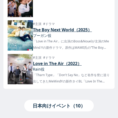
#主演
#ドラマ
The Boy Next World（2025）
プーガン役
「Love in The Air」に出演のBoss&Nouelが主演のMe
Mind Yの新作ドラマ。原作はMAME氏の“The Boy
Next World คนละกาลเวลา”。
#主演
#ドラマ
Love in The Air（2022）
Rain役
「Tharn Type」「Don't Say No」など名作を世に送り
出してきたMeMindYの新作タイBL「Love In The
Air」。
タイでは2022年8月18日から毎週木曜日の23:00にチ
ャンネルGMM25で放送、iQIYIで配信が予定されてい
日本向けイベント（10）
る。
日本ではノーカット版が2023年2月23日から楽天TVで