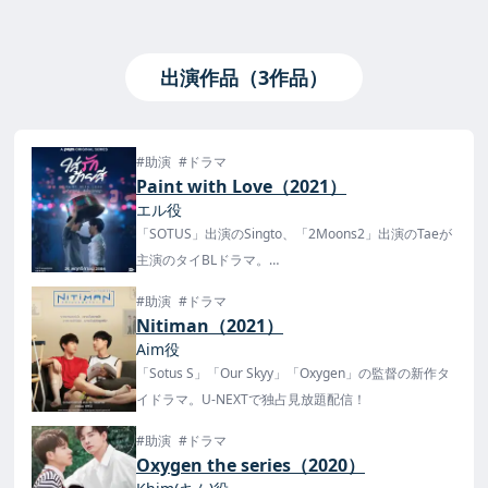
出演作品（3作品）
#助演
#ドラマ
Paint with Love（2021）
エル役
「SOTUS」出演のSingto、「2Moons2」出演のTaeが
主演のタイBLドラマ。
日本ではU-NEXTで12月13日から配信が開始！
#助演
#ドラマ
Nitiman（2021）
Aim役
「Sotus S」「Our Skyy」「Oxygen」の監督の新作タ
イドラマ。U-NEXTで独占見放題配信！
#助演
#ドラマ
Oxygen the series（2020）