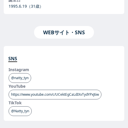
1995.6.19
（31歳）
WEBサイト・SNS
SNS
Instagram
@natty_tyn
YouTube
https://www.youtube.com/c/UCektEgCaLdIXvTydYPxJtiw
TikTok
@Natty_tyn