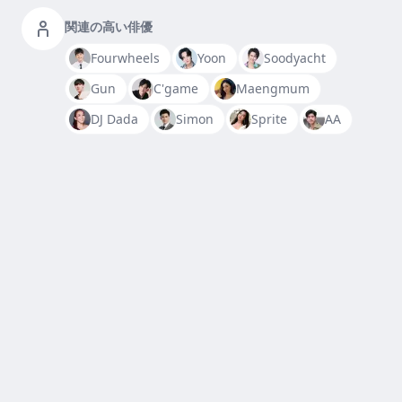
関連の高い俳優
Fourwheels
Yoon
Soodyacht
Gun
C'game
Maengmum
DJ Dada
Simon
Sprite
AA