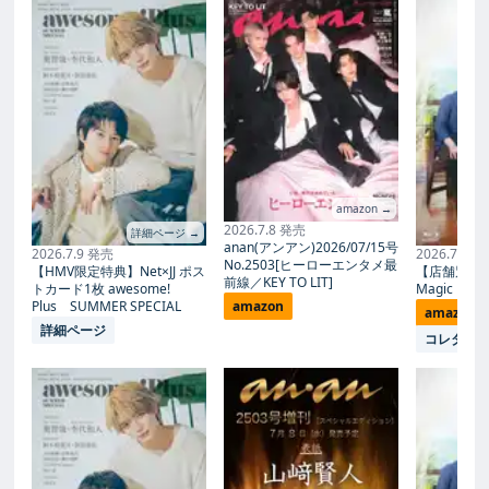
amazon →
2026.7.8 発売
詳細ページ →
anan(アンアン)2026/07/15号
2026.7.9 発売
2026.7.27
No.2503[ヒーローエンタメ最
【HMV限定特典】Net×JJ ポス
【店舗別限
前線／KEY TO LIT]
トカード1枚 awesome!
Magic Proph
Plus SUMMER SPECIAL
amazon
amazon
詳細ページ
コレタメ