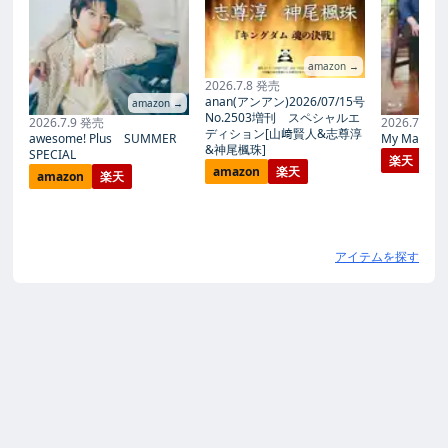
amazon →
2026.7.8 発売
anan(アンアン)2026/07/15号
amazon →
No.2503増刊 スペシャルエ
2026.7.9 発売
2026.7.27
ディション[山﨑賢人&志尊淳
awesome! Plus SUMMER
My Magic Pr
&神尾楓珠]
SPECIAL
楽天
amazon
楽天
amazon
楽天
アイテムを探す