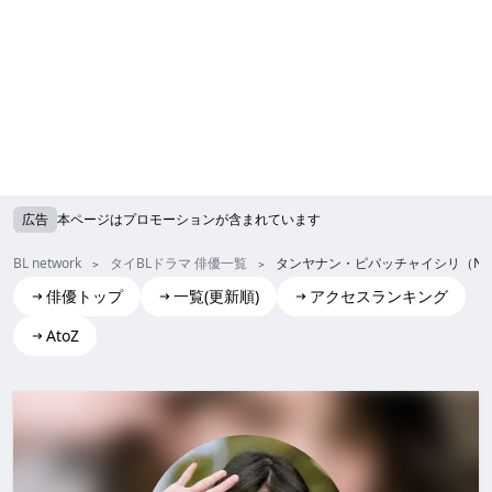
広告
本ページはプロモーションが含まれています
BL network
タイBLドラマ 俳優一覧
タンヤナン・ピパッチャイシリ（Nat
俳優トップ
一覧(更新順)
アクセスランキング
AtoZ
Thanyanan Pipatchaisiri(Natty)
タンヤナン・ピパッチャイシリ (Natty)