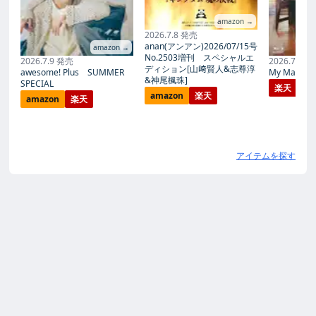
amazon →
2026.7.8 発売
anan(アンアン)2026/07/15号
amazon →
No.2503増刊 スペシャルエ
2026.7.9 発売
2026.7.27
ディション[山﨑賢人&志尊淳
awesome! Plus SUMMER
My Magic Pr
&神尾楓珠]
SPECIAL
楽天
amazon
楽天
amazon
楽天
アイテムを探す