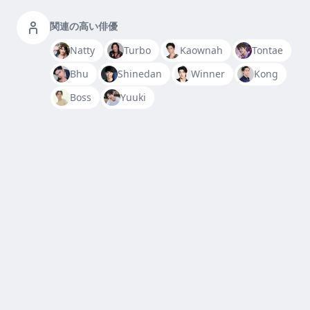
関連の高い俳優
Natty
Turbo
Kaownah
Tontae
Bhu
Shinedan
Winner
Kong
Boss
Yuuki