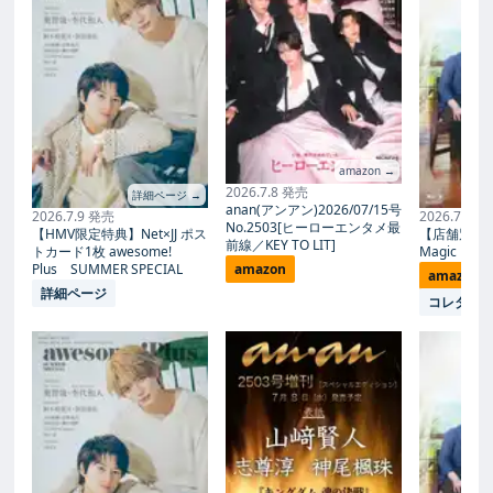
amazon →
2026.7.8 発売
詳細ページ →
anan(アンアン)2026/07/15号
2026.7.9 発売
2026.7.27
No.2503[ヒーローエンタメ最
【HMV限定特典】Net×JJ ポス
【店舗別限
前線／KEY TO LIT]
トカード1枚 awesome!
Magic Proph
Plus SUMMER SPECIAL
amazon
amazon
詳細ページ
コレタメ