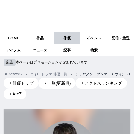
HOME
作品
俳優
イベント
配信・放送
アイテム
ニュース
記事
検索
広告
本ページはプロモーションが含まれています
BL network
タイBLドラマ 俳優一覧
チャヤノン・ブンマーナウォン（Fourw
俳優トップ
一覧(更新順)
アクセスランキング
AtoZ
Chayanond Boonmanawong(Fourwheels)
チャヤノン・ブンマーナウォン (Fourwheels)