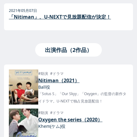
2021年05月07日
「Nitiman」、U-NEXTで見放題配信が決定！
出演作品（2作品）
#助演
#ドラマ
Nitiman（2021）
Ball役
「Sotus S」「Our Skyy」「Oxygen」の監督の新作タ
イドラマ。U-NEXTで独占見放題配信！
#助演
#ドラマ
Oxygen the series（2020）
Khem(ケム)役