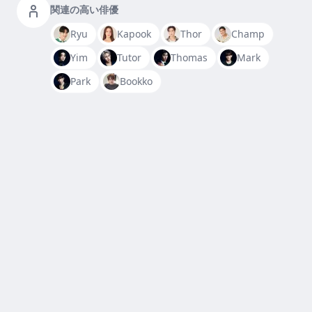
関連の高い俳優
Ryu
Kapook
Thor
Champ
Yim
Tutor
Thomas
Mark
Park
Bookko