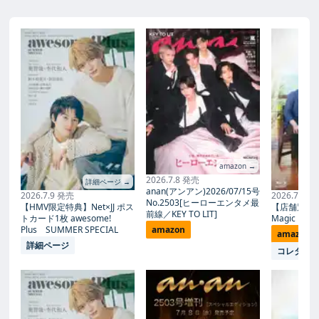
amazon →
2026.7.8 発売
詳細ページ →
anan(アンアン)2026/07/15号
2026.7.9 発売
2026.7.27
No.2503[ヒーローエンタメ最
【HMV限定特典】Net×JJ ポス
【店舗別限
前線／KEY TO LIT]
トカード1枚 awesome!
Magic Proph
Plus SUMMER SPECIAL
amazon
amazon
詳細ページ
コレタメ