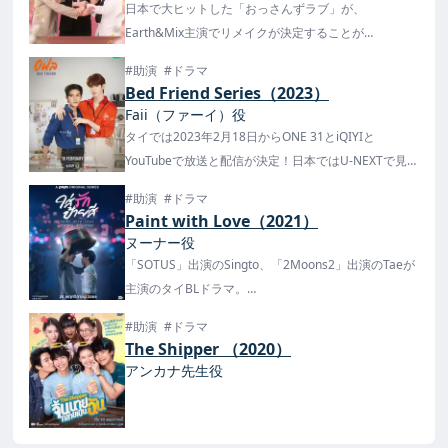
日本で大ヒットした「おっさんずラブ」が、
Earth&Mix主演でリメイクが決定することが
GMMTV2024で発表！
#助演
#ドラマ
Bed Friend Series（2023）
Faii（ファーイ）役
タイでは2023年2月18日からONE 31とiQIYIと
YouTubeで放送と配信が決定！日本ではU-NEXTで見放
題配信中！
#助演
#ドラマ
Paint with Love（2021）
ヌーナー役
「SOTUS」出演のSingto、「2Moons2」出演のTaeが
主演のタイBLドラマ。
日本ではU-NEXTで12月13日から配信が開始！
#助演
#ドラマ
The Shipper （2020）
アンカナ先生役