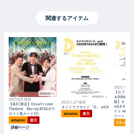
関連するアイテム
2025.1.27
【セブンネッ
amazon →
amazon →
＆Bible
2025.8.8 発売
版】タイド
2025.1.27 発売
【各EC限定】Ossan's Love
vol.8 4
タイドラマガイド「D」 vol.8
Thailand Blu-ray BOX(ポラ
イド 4枚付
amazon
楽天
ロイド風カード付)
リート）】
amazon
楽天
7ネット
詳細ページ