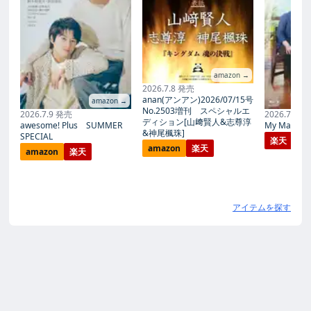
amazon →
2026.7.8 発売
anan(アンアン)2026/07/15号
amazon →
No.2503増刊 スペシャルエ
2026.7.9 発売
2026.7.27
ディション[山﨑賢人&志尊淳
awesome! Plus SUMMER
My Magic Pr
&神尾楓珠]
SPECIAL
楽天
amazon
楽天
amazon
楽天
アイテムを探す