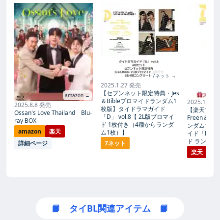
7ネット →
2025.1.27 発売
【セブンネット限定特典・Jes
amazon →
＆Bibleプロマイドランダム1
2025.1.27
2025.8.8 発売
枚版】タイドラマガイド
【楽天ブッ
Ossan's Love Thailand Blu-
「D」 vol.8【 2L版ブロマイ
Freen＆B
ray BOX
ド 1枚付き（4種からランダ
ンダム1枚
amazon
楽天
ム1枚）】
イド「D」vo
ド ランダム
詳細ページ
7ネット
楽天
📙 タイBL関連アイテム 📙