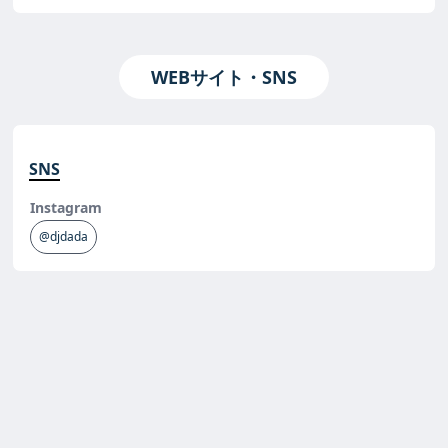
WEBサイト・SNS
SNS
Instagram
@djdada