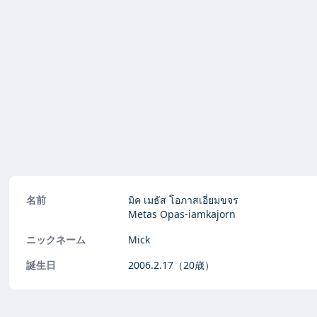
名前
มิค เมธัส โอภาสเอี่ยมขจร
Metas Opas-iamkajorn
ニックネーム
Mick
誕生日
2006.2.17
（20歳）