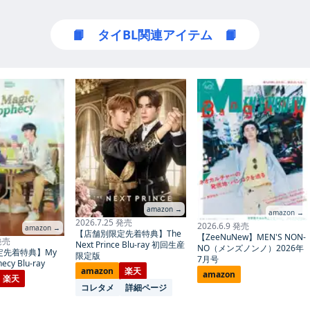
📙 タイBL関連アイテム 📙
amazon →
amazon →
2026.7.25 発売
2026.6.9 発売
amazon →
【店舗別限定先着特典】The
【ZeeNuNew】MEN'S NON-
 発売
Next Prince Blu-ray 初回生産
NO（メンズノンノ）2026年
定先着特典】My
限定版
7月号
ecy Blu-ray
amazon
楽天
amazon
楽天
コレタメ
詳細ページ