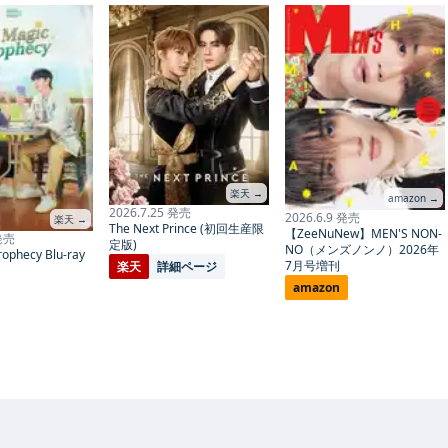
楽天 →
amazon →
2026.7.25 発売
2026.6.9 発売
楽天 →
The Next Prince (初回生産限
【ZeeNuNew】MEN'S NON-
 発売
定版)
NO（メンズノンノ）2026年
ophecy Blu-ray
7月号増刊
楽天
詳細ページ
amazon