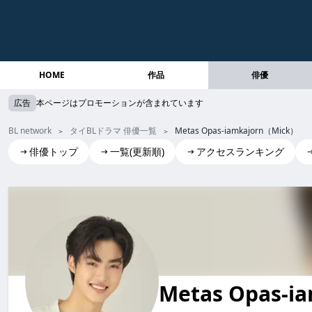
HOME
作品
俳優
広告
本ページはプロモーションが含まれています
BL network
タイBLドラマ 俳優一覧
Metas Opas-iamkajorn（Mick）
俳優トップ
一覧(更新順)
アクセスランキング
Metas Opas-iamkajorn(Mick)
Metas Opas-ia