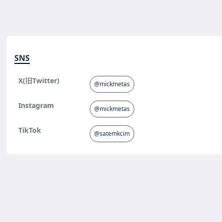
SNS
X(旧Twitter)
@mickmetas
Instagram
@mickmetas
TikTok
@satemkcim