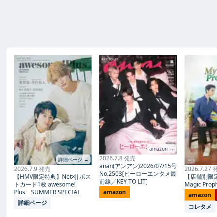
amazon →
2026.7.8 発売
詳細ページ →
anan(アンアン)2026/07/15号
2026.7.9 発売
2026.7.27
No.2503[ヒーローエンタメ最
【HMV限定特典】Net×JJ ポス
【店舗別限
前線／KEY TO LIT]
トカード1枚 awesome!
Magic Proph
Plus SUMMER SPECIAL
amazon
amazon
詳細ページ
コレタメ