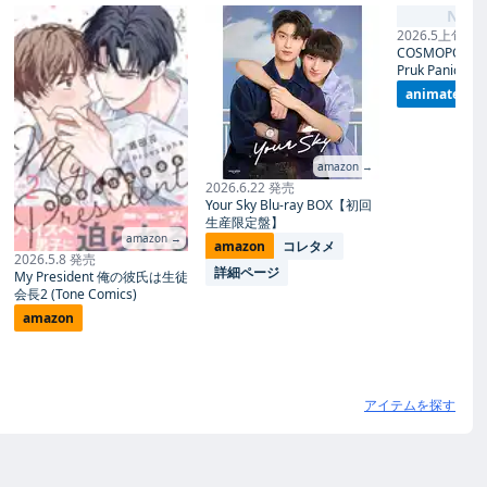
No I
2026.5上旬 発
COSMOPOLITA
Pruk Panich- 
animate
amazon →
2026.6.22 発売
Your Sky Blu-ray BOX【初回
生産限定盤】
amazon →
amazon
コレタメ
2026.5.8 発売
詳細ページ
My President 俺の彼氏は生徒
会長2 (Tone Comics)
amazon
アイテムを探す