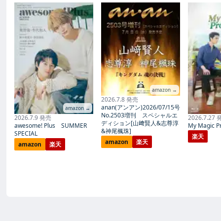
amazon →
2026.7.8 発売
anan(アンアン)2026/07/15号
amazon →
No.2503増刊 スペシャルエ
2026.7.9 発売
2026.7.27
ディション[山﨑賢人&志尊淳
awesome! Plus SUMMER
My Magic Pr
&神尾楓珠]
SPECIAL
楽天
amazon
楽天
amazon
楽天