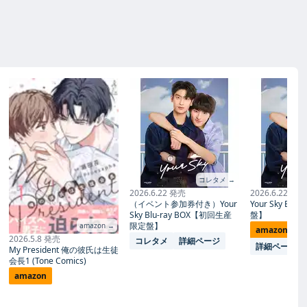
コレタメ →
2026.6.22 発売
2026.6.22 発売
（イベント参加券付き）Your
Your Sky Blu
Sky Blu-ray BOX【初回生産
盤】
限定盤】
amazon →
amazon
コ
2026.5.8 発売
コレタメ
詳細ページ
詳細ページ
My President 俺の彼氏は生徒
会長1 (Tone Comics)
amazon