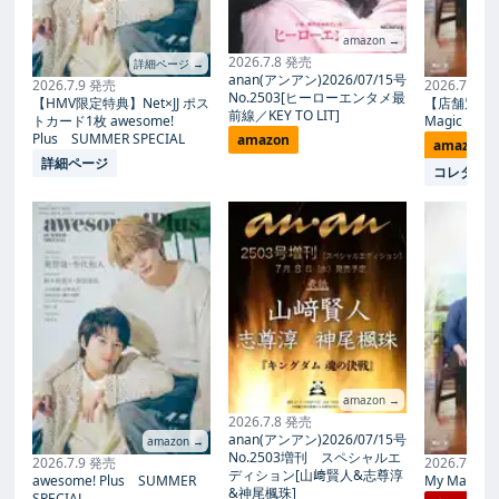
amazon →
2026.7.8 発売
詳細ページ →
anan(アンアン)2026/07/15号
2026.7.9 発売
2026.7.27
No.2503[ヒーローエンタメ最
【HMV限定特典】Net×JJ ポス
【店舗別限
前線／KEY TO LIT]
トカード1枚 awesome!
Magic Proph
Plus SUMMER SPECIAL
amazon
amazon
詳細ページ
コレタメ
amazon →
2026.7.8 発売
anan(アンアン)2026/07/15号
amazon →
No.2503増刊 スペシャルエ
2026.7.9 発売
2026.7.27
ディション[山﨑賢人&志尊淳
awesome! Plus SUMMER
My Magic Pr
&神尾楓珠]
SPECIAL