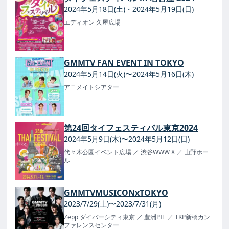
2024年5月18日(土)・2024年5月19日(日)
エディオン 久屋広場
GMMTV FAN EVENT IN TOKYO
2024年5月14日(火)〜2024年5月16日(木)
アニメイトシアター
第24回タイフェスティバル東京2024
2024年5月9日(木)〜2024年5月12日(日)
代々木公園イベント広場
／ 渋谷WWW X
／ 山野ホー
ル
GMMTVMUSICONxTOKYO
2023/7/29(土)〜2023/7/31(月)
Zepp ダイバーシティ東京
／ 豊洲PIT
／ TKP新橋カン
ファレンスセンター