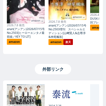
2026.4.1 
amazon →
DUSK & D
amazon →
2026.7.8 発売
回プレス)
2026.7.8 発売
anan(アンアン)2026/07/15号
amazon
anan(アンアン)2026/07/15号
No.2503増刊 スペシャルエ
No.2503[ヒーローエンタメ最
ディション[山﨑賢人&志尊淳
前線／KEY TO LIT]
&神尾楓珠]
amazon
amazon
楽天
外部リンク
No
2024.7.25