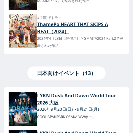
MAXIMIZED」で発表された作品。
#主演
#ドラマ
ThamePo HEART THAT SKIPS A
BEAT（2024）
2024年4月23日に開催されたGMMTV2024 Part.2で発
表された作品。
日本向けイベント（13）
LYKN Dusk And Dawn World Tour
2026 大阪
2026年9月20日(日)〜9月21日(月)
COOLJAPANPARK OSAKA WWホール