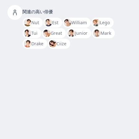
関連の高い俳優
Nut
Est
William
Lego
Tui
Great
Junior
Mark
Drake
Ciize