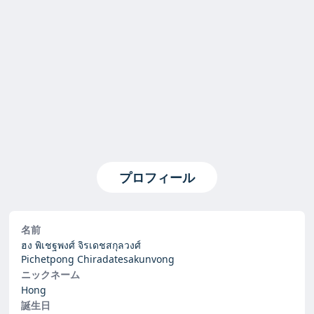
プロフィール
名前
ฮง พิเชฐพงศ์ จิรเดชสกุลวงศ์
Pichetpong Chiradatesakunvong
ニックネーム
Hong
誕生日