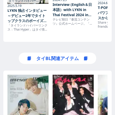
タイランドハイパー
2024.6.4
Interview (English＆日
リンクス →
2025.5.19
T-POPの
本語）with LYKN in
LYKN 独占インタビュー
パワフル
Thai Festival 2024 in
～デビュー2年でタイト
スからネ
テレビ朝日『泰流コンテン
Nagoya.｜ニュース｜泰
ップクラスのボーイズグ
Share your 
が期待！
ツ』公式ホームページ。「ニ
流コンテンツ｜テレビ朝
「タイランドハイパーリンク
ループに！世界が舞台の
friends, fam
ュース」ページ。2024年7月
ロメロ！フ
ス：Thai Hyper」はタイ情報
日
ツアー後半も決定 | タイ
world
25日 Interview (English＆日
に参加決
ポータルサイト＆ニュースサ
ランドハイパーリンク
本語）with LYKN in Thai
イトです。バンコクなどタイ
Festival 2024 in Nagoya.
ス：Thai Hyper
各地の旅行情報、生活情報、
エンタテイメント情報などを
毎日お届けします。
📙 タイBL関連アイテム 📙