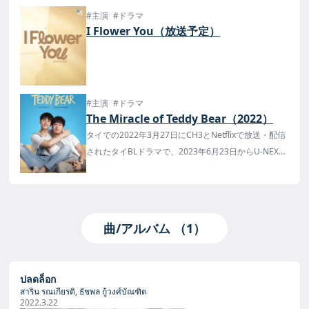
#主演
#ドラマ
I Flower You（放送予定）
#主演
#ドラマ
The Miracle of Teddy Bear（2022）
タイでの2022年3月27日にCH3とNetflixで放送・配信
されたタイBLドラマで、2023年6月23日からU-NEXT
で配信が決定！
また、日本語訳版小説が7月11日(火)からU-NEXTの読
み放題サービスで配信され、その他のプラットフォー
ムでは8月1日からの発売が予定されています。
曲/アルバム （1）
ปลดล็อก
สาริน รณเกียรติ, ธัชพล กู้วงศ์บัณฑิต
2022.3.22