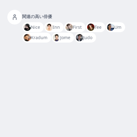
関連の高い俳優
Nice
Inn
First
Tee
Um
Kradum
Jome
Judo