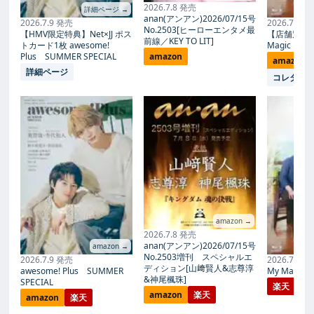
2026.7.8 発売
詳細ページ →
anan(アンアン)2026/07/15号
2026.7.9 発売
2026.7.27
No.2503[ヒーローエンタメ最
【HMV限定特典】Net×JJ ポス
【店舗別限
前線／KEY TO LIT]
トカード1枚 awesome!
Magic Proph
Plus SUMMER SPECIAL
amazon
amazon
詳細ページ
コレタメ
amazon →
2026.7.8 発売
anan(アンアン)2026/07/15号
amazon →
No.2503増刊 スペシャルエ
2026.7.9 発売
2026.7.27
ディション[山﨑賢人&志尊淳
awesome! Plus SUMMER
My Magic Pr
&神尾楓珠]
SPECIAL
楽天
amazon
楽天
amazon
楽天