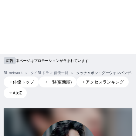
広告
本ページはプロモーションが含まれています
BL network
タイBLドラマ 俳優一覧
タッチャポン・グーウォンバンディッ
俳優トップ
一覧(更新順)
アクセスランキング
AtoZ
Thuchapon Koowongbundit(Job)
タッチャポン・グーウォンバンディッ (Job)