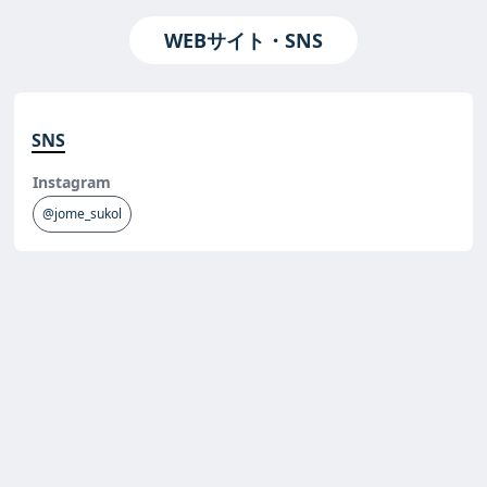
WEBサイト・SNS
SNS
Instagram
@jome_sukol