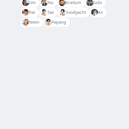
Um
Nu
Kradum
Judo
Pat
Tae
Soodyacht
An
Neen
Papang