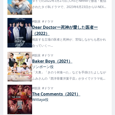
タイでの2022年3月27日にCH3とNetflixで放送・配信
されたタイBLドラマで、2023年6月23日からU-NEXT
で配信が決定！
また、日本語訳版小説が7月11日(火)からU-NEXTの読
#助演
#ドラマ
み放題サービスで配信され、その他のプラットフォー
Dear Doctorー死神が愛した医者ー
ムでは8月1日からの発売が予定されています。
（2022）
相反する立場の医者と死神が、苦悩しながらも惹かれ
合っていく―
6月20日より衛星劇場で日本初放送！また楽天TVで配
#助演
#ドラマ
信中！
Baker Boys（2021）
ソンポーン役
「大奥」「きのう何食べた」などを手掛けたよしなが
ふみさんの『西洋骨董洋菓子店』がタイでドラマ化！
2021年11月24日から毎週水・木に放送・配信！日本
#助演
#ドラマ
ではU-NEXTで配信中！
The Comments（2021）
Wittaya役