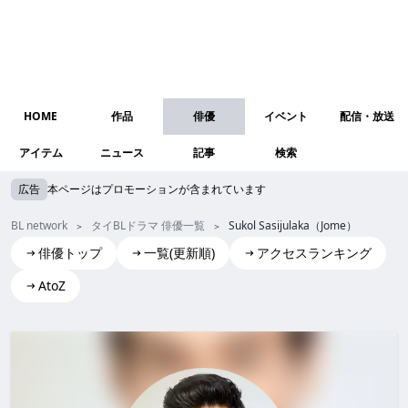
HOME
作品
俳優
イベント
配信・放送
アイテム
ニュース
記事
検索
広告
本ページはプロモーションが含まれています
BL network
タイBLドラマ 俳優一覧
Sukol Sasijulaka（Jome）
俳優トップ
一覧(更新順)
アクセスランキング
AtoZ
Sukol Sasijulaka(Jome)