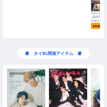
2023.2.27
【2/27発
マガイド202
amazon
📙 タイBL関連アイテム 📙