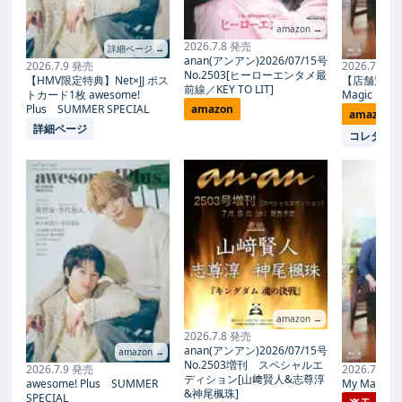
amazon →
2026.7.8 発売
詳細ページ →
anan(アンアン)2026/07/15号
2026.7.9 発売
2026.7.27
No.2503[ヒーローエンタメ最
【HMV限定特典】Net×JJ ポス
【店舗別限
前線／KEY TO LIT]
トカード1枚 awesome!
Magic Proph
Plus SUMMER SPECIAL
amazon
amazon
詳細ページ
コレタメ
amazon →
2026.7.8 発売
anan(アンアン)2026/07/15号
amazon →
No.2503増刊 スペシャルエ
2026.7.9 発売
2026.7.27
ディション[山﨑賢人&志尊淳
awesome! Plus SUMMER
My Magic Pr
&神尾楓珠]
SPECIAL