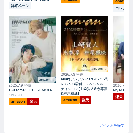
amazon
詳細ページ
コレタメ
amazon →
2026.7.8 発売
anan(アンアン)2026/07/15号
amazon →
No.2503増刊 スペシャルエ
2026.7.9 発売
2026.7.27
ディション[山﨑賢人&志尊淳
awesome! Plus SUMMER
My Magic Pr
&神尾楓珠]
SPECIAL
楽天
amazon
楽天
amazon
楽天
アイテムを探す