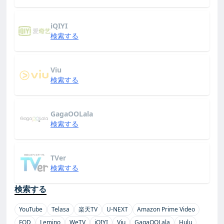
iQIYI
検索する
Viu
検索する
GagaOOLala
検索する
TVer
検索する
検索する
YouTube
Telasa
楽天TV
U-NEXT
Amazon Prime Video
FOD
Lemino
WeTV
iQIYI
Viu
GagaOOLala
Hulu