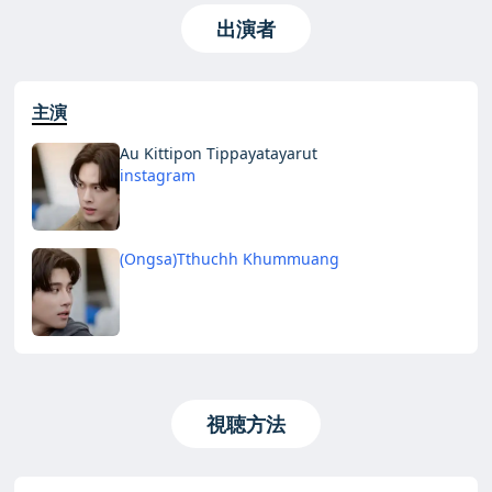
出演者
主演
Au Kittipon Tippayatayarut
instagram
(Ongsa)Tthuchh Khummuang
視聴方法