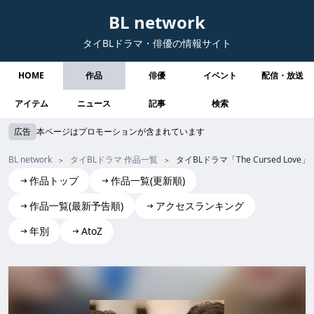
BL network
タイBLドラマ・俳優の情報サイト
HOME
作品
俳優
イベント
配信・放送
アイテム
ニュース
記事
検索
広告
本ページはプロモーションが含まれています
BL network
タイBLドラマ 作品一覧
タイBLドラマ「The Cursed 
作品トップ
作品一覧(更新順)
作品一覧(最新予告順)
アクセスランキング
年別
AtoZ
The Cursed Love
The Cursed Love the cursed love TheCursedLove The Cur