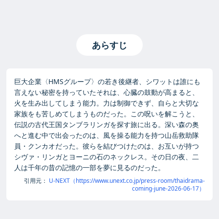
あらすじ
巨大企業〈HMSグループ〉の若き後継者、シワットは誰にも
言えない秘密を持っていたそれは、心臓の鼓動が高まると、
火を生み出してしまう能力。力は制御できず、自らと大切な
家族をも苦しめてしまうものだった。この呪いを解こうと、
伝説の古代王国タンブラリンガを探す旅に出る。深い森の奥
へと進む中で出会ったのは、風を操る能力を持つ山岳救助隊
員・クンカオだった。彼らを結びつけたのは、お互いが持つ
シヴァ・リンガとヨーニの石のネックレス。その日の夜、二
人は千年の昔の記憶の一部を夢に見るのだった。
引用元：
U-NEXT（https://www.unext.co.jp/press-room/thaidrama-
coming-june-2026-06-17）