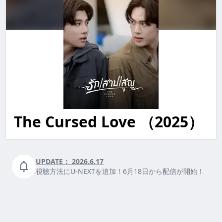
The Cursed Love （2025）
the cursed love TheCursedLove thecursedlove
UPDATE：
2026.6.17
視聴方法にU-NEXTを追加！6月18日から配信が開始！