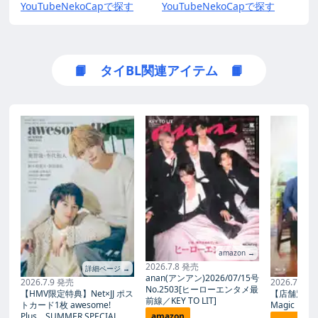
YouTube
NekoCapで探す
YouTube
NekoCapで探す
📙 タイBL関連アイテム 📙
amazon →
2026.7.8 発売
詳細ページ →
anan(アンアン)2026/07/15号
2026.7.9 発売
2026.7.27
No.2503[ヒーローエンタメ最
【HMV限定特典】Net×JJ ポス
【店舗別限
前線／KEY TO LIT]
トカード1枚 awesome!
Magic Proph
Plus SUMMER SPECIAL
amazon