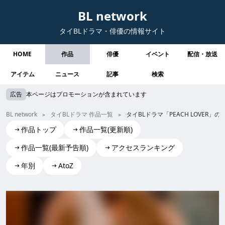
BL network
タイBLドラマ・俳優の情報サイト
HOME
作品
俳優
イベント
配信・放送
アイテム
ニュース
記事
検索
広告
本ページはプロモーションが含まれています
BL network
タイBLドラマ 作品一覧
タイBLドラマ「PEACH LOVE
作品トップ
作品一覧(更新順)
作品一覧(最新予告順)
アクセスランキング
年別
AtoZ
PEACH LOVER
PEACH LOVER peach lover PEACHLOVER PEACH LOVER