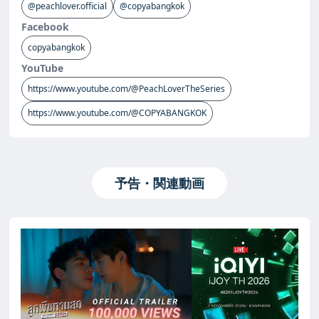
@peachlover.official
@copyabangkok
Facebook
copyabangkok
YouTube
https://www.youtube.com/@PeachLoverTheSeries
https://www.youtube.com/@COPYABANGKOK
予告・関連動画