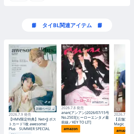
📙 タイBL関連アイテム 📙
amazon →
2026.7.8 発売
詳細ページ →
anan(アンアン)2026/07/15号
2026.7.9 発売
2026.7.27
No.2503[ヒーローエンタメ最
【HMV限定特典】Net×JJ ポス
【店舗別限
前線／KEY TO LIT]
トカード1枚 awesome!
Magic Proph
Plus SUMMER SPECIAL
amazon
amazon