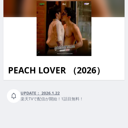
PEACH LOVER （2026）
peach lover PEACHLOVER peachlover
UPDATE：
2026.1.22
楽天TVで配信が開始！1話目無料！