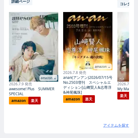
詳細ページ
コレタメ
amazon →
2026.7.8 発売
anan(アンアン)2026/07/15号
amazon →
No.2503増刊 スペシャルエ
2026.7.9 発売
2026.7.27
ディション[山﨑賢人&志尊淳
awesome! Plus SUMMER
My Magic Pr
&神尾楓珠]
SPECIAL
楽天
amazon
楽天
amazon
楽天
アイテムを探す