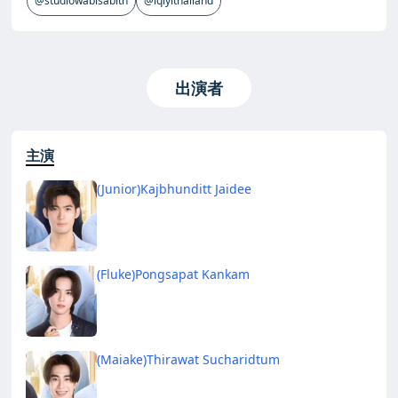
@studiowabisabith
@iqiyithailand
出演者
主演
(Junior)Kajbhunditt Jaidee
(Fluke)Pongsapat Kankam
(Maiake)Thirawat Sucharidtum