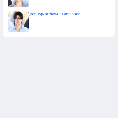
(Bonus)Nutthawut Eamchuen