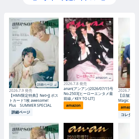
amazon →
2026.7.8 発売
詳細ページ →
anan(アンアン)2026/07/15号
2026.7.9 発売
2026.7.27
No.2503[ヒーローエンタメ最
【HMV限定特典】Net×JJ ポス
【店舗別限
前線／KEY TO LIT]
トカード1枚 awesome!
Magic Proph
Plus SUMMER SPECIAL
amazon
amazon
詳細ページ
コレタメ