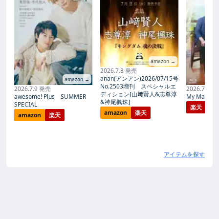
amazon →
2026.7.8 発売
anan(アンアン)2026/07/15号
amazon →
No.2503増刊 スペシャルエ
2026.7.9 発売
2026.7.27
ディション[山﨑賢人&志尊淳
awesome! Plus SUMMER
My Magic Pr
&神尾楓珠]
SPECIAL
楽天
amazon
楽天
amazon
楽天
アイテムを探す