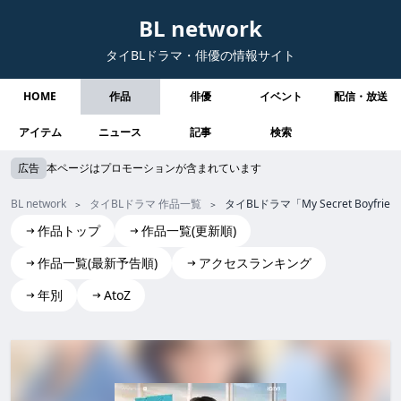
BL network
タイBLドラマ・俳優の情報サイト
HOME
作品
俳優
イベント
配信・放送
アイテム
ニュース
記事
検索
広告
本ページはプロモーションが含まれています
BL network
タイBLドラマ 作品一覧
タイBLドラマ「My Secret Boyf
作品トップ
作品一覧(更新順)
作品一覧(最新予告順)
アクセスランキング
年別
AtoZ
My Secret Boyfriends
My Secret Boyfriends my secret boyfriends MySecretBoyf