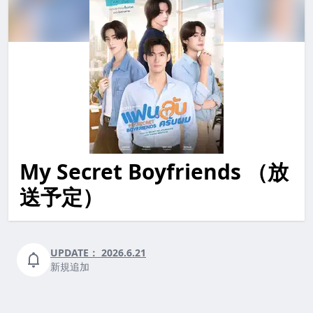
My Secret Boyfriends （放
my secret boyfriends MySecretBoyfriends mysecretboy
送予定）
UPDATE：
2026.6.21
新規追加