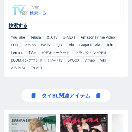
TVer
検索する
検索する
YouTube
Telasa
楽天TV
U-NEXT
Amazon Prime Video
FOD
Lemino
WeTV
iQIYI
Viu
GagaOOLala
Hulu
Lemino
TVer
ビデオマーケット
クランクインビデオ
J:COMオンデマンド
ひかりTV
SPOOX
Vimeo
Viki
AIS PLAY
TrueID
📙 タイBL関連アイテム 📙