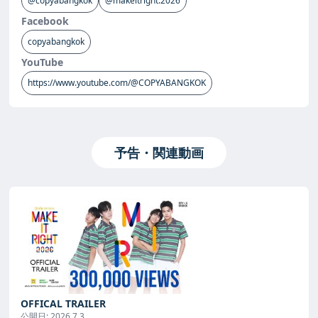
@copyabangkok
@makeitright.2026
Facebook
copyabangkok
YouTube
https://www.youtube.com/@COPYABANGKOK
予告・関連動画
OFFICAL TRAILER
公開日:
2026.7.3