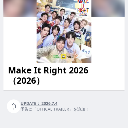
Make It Right 2026
make it right 2026 MakeItRight2026 makeitright2026
（2026）
UPDATE：
2026.7.4
予告に「OFFICAL TRAILER」を追加！