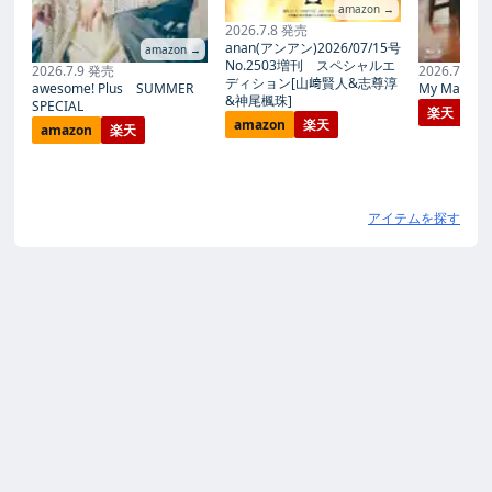
amazon →
2026.7.8 発売
anan(アンアン)2026/07/15号
amazon →
No.2503増刊 スペシャルエ
2026.7.9 発売
2026.7.27
ディション[山﨑賢人&志尊淳
awesome! Plus SUMMER
My Magic Pr
&神尾楓珠]
SPECIAL
楽天
amazon
楽天
amazon
楽天
アイテムを探す