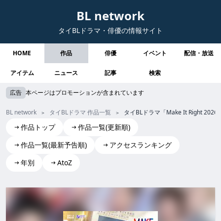
BL network
タイBLドラマ・俳優の情報サイト
HOME
作品
俳優
イベント
配信・放送
アイテム
ニュース
記事
検索
広告
本ページはプロモーションが含まれています
BL network
タイBLドラマ 作品一覧
タイBLドラマ「Make It Right
作品トップ
作品一覧(更新順)
作品一覧(最新予告順)
アクセスランキング
年別
AtoZ
Make It Right 2026
Make It Right 2026 make it right 2026 MakeItRight2026 Ma