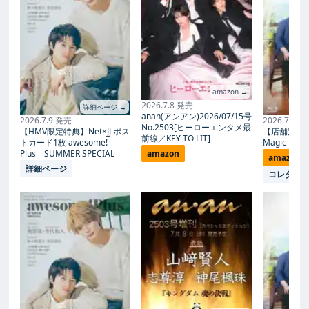
amazon →
2026.7.8 発売
詳細ページ →
anan(アンアン)2026/07/15号
2026.7.9 発売
2026.7.27
No.2503[ヒーローエンタメ最
【HMV限定特典】Net×JJ ポス
【店舗別限
前線／KEY TO LIT]
トカード1枚 awesome!
Magic Proph
Plus SUMMER SPECIAL
amazon
amazon
詳細ページ
コレタメ