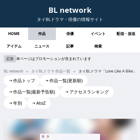
BL network
タイBLドラマ・俳優の情報サイト
HOME
作品
俳優
イベント
配信・放送
アイテム
ニュース
記事
検索
広告
本ページはプロモーションが含まれています
BL network
タイBLドラマ 作品一覧
タイBLドラマ「Love Like A B
作品トップ
作品一覧(更新順)
作品一覧(最新予告順)
アクセスランキング
年別
AtoZ
Love Like A Bike
Love Like A Bike love like a bike LoveLikeABike Love Like A