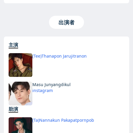
出演者
主演
(Tee)Thanapon Jarujitranon
Masu Junyangdikul
instagram
助演
(Ta)Nannakun Pakapatpornpob