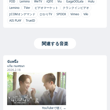
FOD
Lemino
WeTV
iQIYI
Viu
GagaOOLala
Hulu
Lemino
TVer
ビデオマーケット
クランクインビデオ
J:COMオンデマンド
ひかりTV
SPOOX
Vimeo
Viki
AIS PLAY
TrueID
関連する音楽
นับหนึ่ง
แก้ม กมลชนก
2026.2.18
YouTubeで聴く →