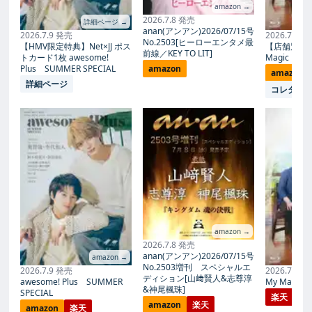
amazon →
2026.7.8 発売
詳細ページ →
anan(アンアン)2026/07/15号
2026.7.9 発売
2026.7.27
No.2503[ヒーローエンタメ最
【HMV限定特典】Net×JJ ポス
【店舗別限
前線／KEY TO LIT]
トカード1枚 awesome!
Magic Proph
Plus SUMMER SPECIAL
amazon
amazon
詳細ページ
コレタメ
amazon →
2026.7.8 発売
anan(アンアン)2026/07/15号
amazon →
No.2503増刊 スペシャルエ
2026.7.9 発売
2026.7.27
ディション[山﨑賢人&志尊淳
awesome! Plus SUMMER
My Magic Pr
&神尾楓珠]
SPECIAL
楽天
amazon
楽天
amazon
楽天