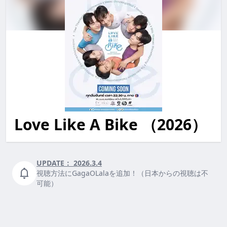
Love Like A Bike （2026）
love like a bike LoveLikeABike lovelikeabike
UPDATE：
2026.3.4
視聴方法にGagaOLalaを追加！（日本からの視聴は不
可能）