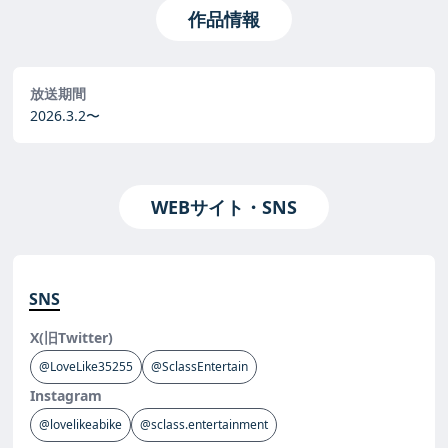
作品情報
放送期間
2026.3.2〜
WEBサイト・SNS
SNS
X(旧Twitter)
@LoveLike35255
@SclassEntertain
Instagram
@lovelikeabike
@sclass.entertainment