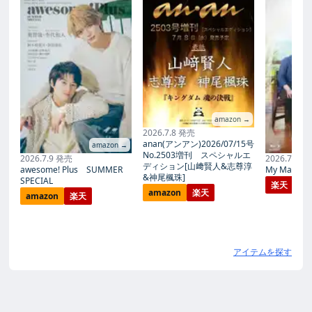
amazon →
2026.7.8 発売
anan(アンアン)2026/07/15号
amazon →
No.2503増刊 スペシャルエ
2026.7.9 発売
2026.7.27
ディション[山﨑賢人&志尊淳
awesome! Plus SUMMER
My Magic Pr
&神尾楓珠]
SPECIAL
楽天
amazon
楽天
amazon
楽天
アイテムを探す