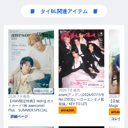
📙 タイBL関連アイテム 📙
amazon →
2026.7.8 発売
詳細ページ →
anan(アンアン)2026/07/15号
2026.7.9 発売
2026.7.27
No.2503[ヒーローエンタメ最
【HMV限定特典】Net×JJ ポス
【店舗別限
前線／KEY TO LIT]
トカード1枚 awesome!
Magic Proph
Plus SUMMER SPECIAL
amazon
amazon
詳細ページ
コレタメ