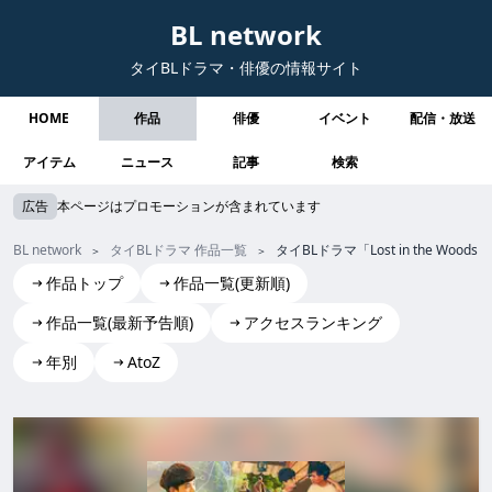
BL network
タイBLドラマ・俳優の情報サイト
HOME
作品
俳優
イベント
配信・放送
アイテム
ニュース
記事
検索
広告
本ページはプロモーションが含まれています
BL network
タイBLドラマ 作品一覧
タイBLドラマ「Lost in the 
作品トップ
作品一覧(更新順)
作品一覧(最新予告順)
アクセスランキング
年別
AtoZ
Lost in the Woods
Lost in the Woods lost in the woods LostintheWoods Lost