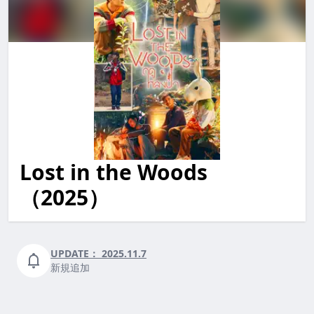
Lost in the Woods
lost in the woods LostintheWoods lostinthewoods
（2025）
UPDATE：
2025.11.7
新規追加