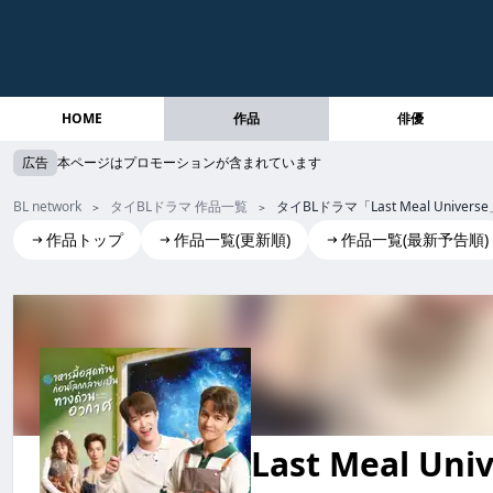
HOME
作品
俳優
広告
本ページはプロモーションが含まれています
BL network
タイBLドラマ 作品一覧
タイBLドラマ「Last Meal Un
作品トップ
作品一覧(更新順)
作品一覧(最新予告順)
Last Meal Universe
Last Meal Universe last meal universe LastMealUniverse 
Last Meal Uni
last meal universe LastMealU