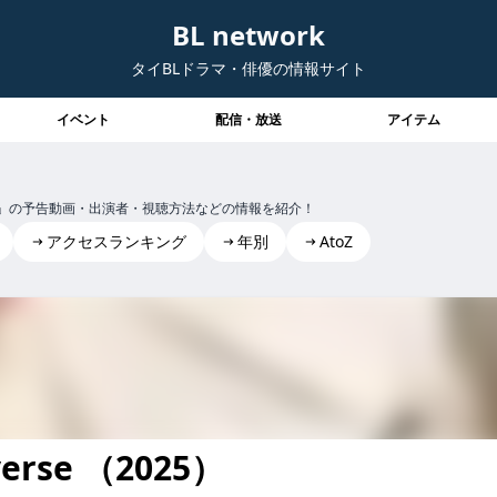
BL network
タイBLドラマ・俳優の情報サイト
イベント
配信・放送
アイテム
iverse」の予告動画・出演者・視聴方法などの情報を紹介！
アクセスランキング
年別
AtoZ
Last Meal Universe
verse （2025）
niverse lastmealuniverse