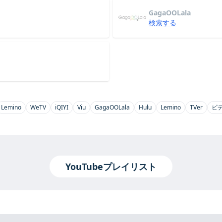
GagaOOLala
検索する
Lemino
WeTV
iQIYI
Viu
GagaOOLala
Hulu
Lemino
TVer
ビ
YouTubeプレイリスト