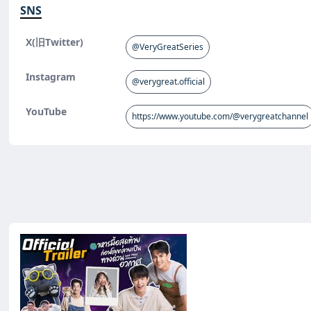
SNS
X(旧Twitter)
@VeryGreatSeries
Instagram
@verygreat.official
YouTube
https://www.youtube.com/@verygreatchannel