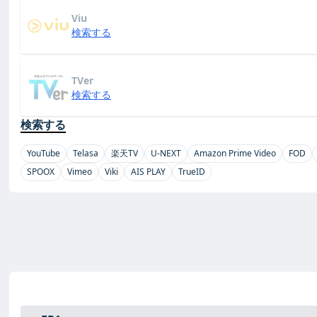
Viu
検索する
TVer
検索する
検索する
YouTube
Telasa
楽天TV
U-NEXT
Amazon Prime Video
FOD
SPOOX
Vimeo
Viki
AIS PLAY
TrueID