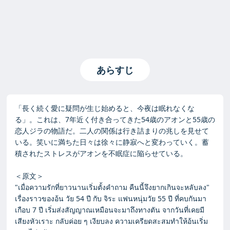
あらすじ
「長く続く愛に疑問が生じ始めると、今夜は眠れなくな
る」。これは、7年近く付き合ってきた54歳のアオンと55歳の
恋人ジラの物語だ。二人の関係は行き詰まりの兆しを見せて
いる。笑いに満ちた日々は徐々に静寂へと変わっていく。蓄
積されたストレスがアオンを不眠症に陥らせている。
＜原文＞
"เมื่อความรักที่ยาวนานเริ่มตั้งคำถาม คืนนี้จึงยากเกินจะหลับลง"
เรื่องราวของอ้น วัย 54 ปี กับ จิระ แฟนหนุ่มวัย 55 ปี ที่คบกันมา
เกือบ 7 ปี เริ่มส่งสัญญาณเหมือนจะมาถึงทางตัน จากวันที่เคยมี
เสียงหัวเราะ กลับค่อย ๆ เงียบลง ความเครียดสะสมทำให้อ้นเริ่ม