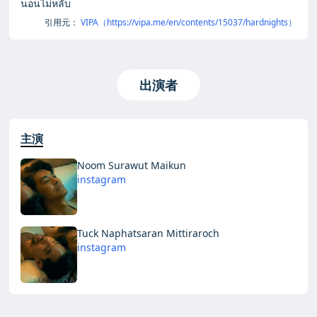
นอนไม่หลับ
引用元：
VIPA（https://vipa.me/en/contents/15037/hardnights）
出演者
主演
Noom Surawut Maikun
instagram
Tuck Naphatsaran Mittiraroch
instagram