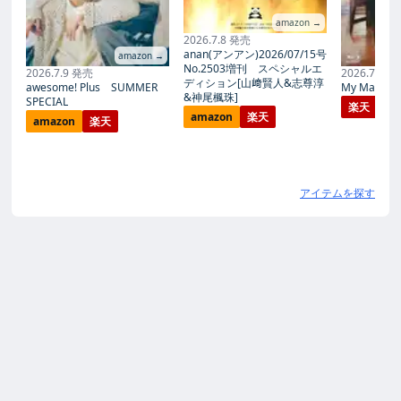
amazon →
2026.7.8 発売
anan(アンアン)2026/07/15号
amazon →
No.2503増刊 スペシャルエ
2026.7.9 発売
2026.7.27
ディション[山﨑賢人&志尊淳
awesome! Plus SUMMER
My Magic Pr
&神尾楓珠]
SPECIAL
楽天
amazon
楽天
amazon
楽天
アイテムを探す