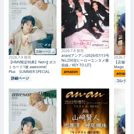
amazon →
2026.7.8 発売
詳細ページ →
anan(アンアン)2026/07/15号
2026.7.9 発売
2026.7.27
No.2503[ヒーローエンタメ最
【HMV限定特典】Net×JJ ポス
【店舗別限
前線／KEY TO LIT]
トカード1枚 awesome!
Magic Proph
Plus SUMMER SPECIAL
amazon
amazon
詳細ページ
コレタメ