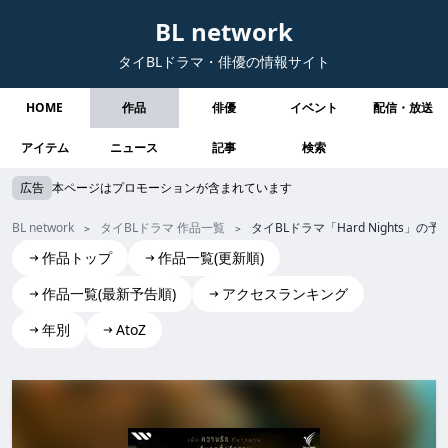
BL network
タイBLドラマ・俳優の情報サイト
HOME
作品
俳優
イベント
配信・放送
アイテム
ニュース
記事
検索
広告
本ページはプロモーションが含まれています
BL network
タイBLドラマ 作品一覧
タイBLドラマ「Hard Nights
作品トップ
作品一覧(更新順)
作品一覧(最新予告順)
アクセスランキング
年別
AtoZ
Hard Nights
Hard Nights hard nights HardNights Hard Nights