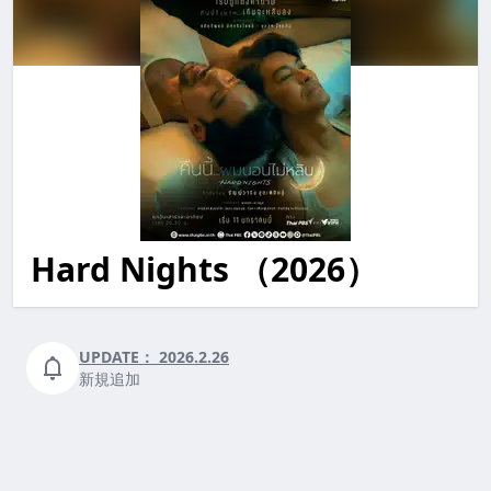
Hard Nights （2026）
hard nights HardNights hardnights
UPDATE：
2026.2.26
新規追加